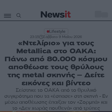
Μετάβαση
σε
o
30
περιεχόμενο
Lifestyle
23:15
Σάββατο 9 Μαΐου 2026
«Ντελίριο» για τους
Metallica στο ΟΑΚΑ:
Πάνω από 80.000 κόσμου
αποθέωσε τους θρύλους
της metal σκηνής – Δείτε
εικόνες και βίντεο
Σείστηκε το ΟΑΚΑ από το θρυλικό
συγκρότημα που τα «έσπασε» στη σκηνή - Εν
μέσω αποθέωσης έπαιξαν τον «Ζορμπά» και
το «Δεν χωράς πουθενά» από τρύπες