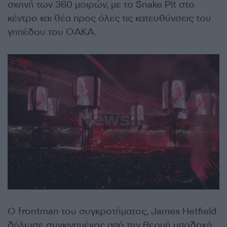
σκηνή των 360 μοιρών, με το Snake Pit στο
κέντρο και θέα προς όλες τις κατευθύνσεις του
γηπέδου του ΟΑΚΑ.
O frontman του συγκροτήματος, James Hetfield
δήλωσε συγκινημένος από την θερμή υποδοχή