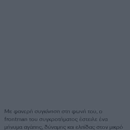
Με φανερή συγκίνηση στη φωνή του, ο
frontman του συγκροτήματος έστειλε ένα
μήνυμα αγάπης, δύναμης και ελπίδας στον μικρό