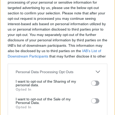
processing of your personal or sensitive information for
09.05.2026, οι Metallica βγήκαν στη σκηνή του
targeted advertising by us, please use the below opt-out
ΟΑΚΑ και συγκλόνισαν το κοινό της Αθήνας που
section to confirm your selection. Please note that after your
opt-out request is processed you may continue seeing
ζούσε στον παλμό, από πολύ νωρίτερα.
interest-based ads based on personal information utilized by
us or personal information disclosed to third parties prior to
Ο κόσμος ακόμη και
λίγο πριν βγουν οι
your opt-out. You may separately opt-out of the further
disclosure of your personal information by third parties on the
Metallica στη σκηνή
συνέχιζε να φτάνει κατά
IAB’s list of downstream participants. This information may
εκατοντάδες στο ΟΑΚΑ, για την
also be disclosed by us to third parties on the
IAB’s List of
πολυαναμενόμενη συναυλία.
Downstream Participants
that may further disclose it to other
third parties.
Ο παλμός, ήταν απίστευτος με τη μοναδική
Please note that this website/app uses one or more Google
Personal Data Processing Opt Outs
εμπειρία να ξεσηκώνει τόσο τους χιλιάδες
services and may gather and store information including but
not limited to your visit or usage behaviour. You may click to
I want to opt-out of the Sharing of my
οπαδούς αλλά και όλη την περιοχή με την Αθήνα
personal data.
grant or deny consent to Google and its third-party tags to
Opted In
να σείεται από τους ήχους του συγκροτήματος.
use your data for below specified purposes in below Google
consent section.
I want to opt-out of the Sale of my
Personal Data.
Opted In