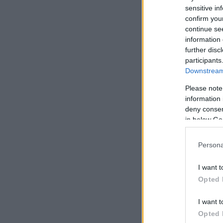
sensitive in
confirm you
continue se
information 
further disc
participants
Downstream 
Please note
information 
deny consent
in below Go
Persona
I want t
Opted 
I want t
Opted 