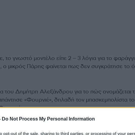
, το γνωστό μοντέλο είπε 2 – 3 λόγια για το φαράγγι
υ, ο μικρός Πάρης φαίνεται πως δεν συγκράτησε το 
α του Δημήτρη Αλεξάνδρου για το πώς ονομάζεται 
απάντησε «Φουρνιέ», δηλαδή τον μπασκεμπολίστα τ
Φουρνιέ.
-
Do Not Process My Personal Information
to opt-out of the sale, sharing to third parties, or processing of your per