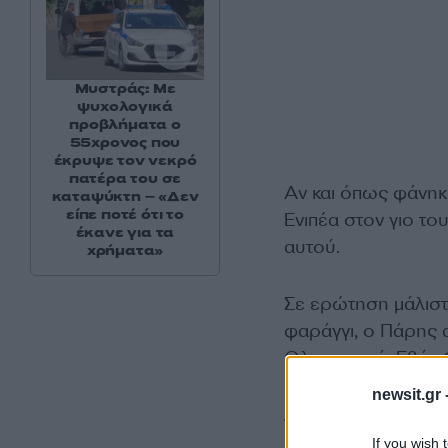
Μυστράς: Με
ψυχολογικά
προβλήματα ο
55χρονος που
έκρυψε τον νεκρό
πατέρα του σε
Αν και όπως φάνηκε
καταψύκτη – «Δεν
είπε ποτέ ότι το
Ενιπέα στον γιο το
έκανε για τα
αυτού.
χρήματα»
Σε ερώτηση μάλιστ
φαράγγι, ο Πάρης 
Ολυμπιακού, Εβάν 
newsit.gr 
Δείτε το βίντεο:
If you wish 