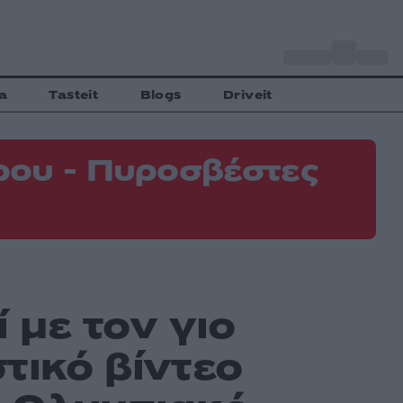
o
Αθήνα
31
C
a
Tasteit
Blogs
Driveit
ρου - Πυροσβέστες
με τον γιο
τικό βίντεο