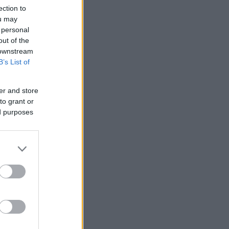
ection to
ou may
 personal
out of the
 downstream
B’s List of
er and store
to grant or
ed purposes