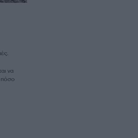
μές.
αι να
η πόσο