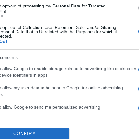
to opt-out of processing my Personal Data for Targeted
ing.
In
o opt-out of Collection, Use, Retention, Sale, and/or Sharing
ersonal Data that Is Unrelated with the Purposes for which it
lected.
Out
consents
o allow Google to enable storage related to advertising like cookies on
evice identifiers in apps.
o allow my user data to be sent to Google for online advertising
s.
to allow Google to send me personalized advertising.
CONFIRM