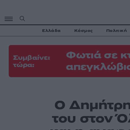
Μετάβαση
σε
περιεχόμενο
Ελλάδα
Κόσμος
Πολιτική
Φωτιά σε κ
Συμβαίνει
απεγκλώβι
τώρα:
Ο Δημήτρη
του στον Ό