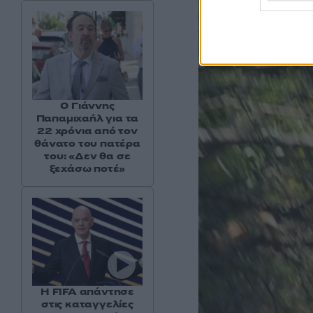
Ο Γιάννης
Παπαμιχαήλ για τα
22 χρόνια από τον
θάνατο του πατέρα
του: «Δεν θα σε
ξεχάσω ποτέ»
Η FIFA απάντησε
στις καταγγελίες