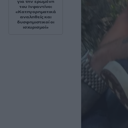
για την ερωμένη
του Ινφαντίνο:
«Κατηγορηματικά
αναληθείς και
δυσφημιστικοί οι
ισχυρισμοί»