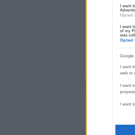
I want 
Advertis
Opted 
I want t
of my P
was col
Opted 
Google 
I want t
web or d
I want t
purpose
I want 