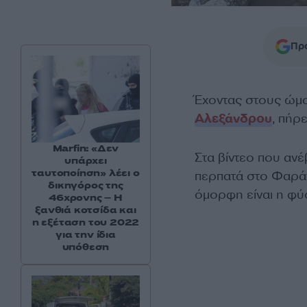
Προ
Έχοντας στους ώμο
Αλεξάνδρου
, πήρ
Marfin: «Δεν
Στα βίντεο που αν
υπάρχει
ταυτοποίηση» λέει ο
περπατά στο Φαράγ
δικηγόρος της
όμορφη είναι η φύ
46χρονης – Η
ξανθιά κοτσίδα και
η εξέταση του 2022
για την ίδια
υπόθεση