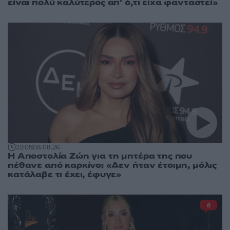
είναι πολύ καλύτερος απ’ ό,τι είχα φανταστεί»
22:05
08.08.26
Η Αποστολία Ζώη για τη μητέρα της που
πέθανε από καρκίνο: «Δεν ήταν έτοιμη, μόλις
κατάλαβε τι έχει, έφυγε»
8