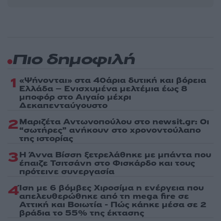
Πιο δημοφιλή
1
«Ψήνονται» στα 40άρια δυτική και βόρεια
Ελλάδα – Ενισχυμένα μελτέμια έως 8
μποφόρ στο Αιγαίο μέχρι
Δεκαπενταύγουστο
2
Μαριζέτα Αντωνοπούλου στο newsit.gr: Οι
“σωτήρες” ανήκουν στο χρονοντούλαπο
της ιστορίας
3
Η Άννα Βίσση ξετρελάθηκε με μπάντα που
έπαιζε Τσιτσάνη στο Φισκάρδο και τους
πρότεινε συνεργασία
4
Ίση με 6 βόμβες Χιροσίμα η ενέργεια που
απελευθερώθηκε από τη mega fire σε
Αττική και Βοιωτία - Πώς κάηκε μέσα σε 2
βράδια το 55% της έκτασης