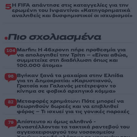
5
Η FIFA απάντησε στις καταγγελίες για την
ερωμένη του Ινφαντίνο: «Κατηγορηματικά
αναληθείς και δυσφημιστικοί οι ισχυρισμοί»
Πιο σχολιασμένα
Marfin: Η 46χρονη πήρε προθεσμία για
104
να απολογηθεί την Τρίτη – «Είναι αθώα,
συμμετείχε στη διαδήλωση όπως και
100.000 άτομα»
Βγήκαν ξανά τα μαχαίρια στην Ελπίδα
96
για τη Δημοκρατία: «Καρυστιανού,
Γρατσία και Γαλανός μετέτρεψαν το
κίνημα σε φοβικό αρχηγικό κόμμα»
Μεταφορές χρημάτων: Πότε μπορεί να
82
θεωρηθούν δωρεές και να επιβληθεί
φόρος – Τι ισχυεί για τις γονικές παροχές
Απίστευτο κι όμως αληθινό -
79
Aναστέλλονται τα τακτικά ραντεβού του
αγγειοχειρουργού του νοσοκομείου