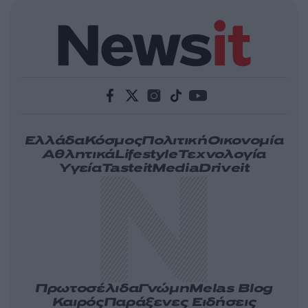
Ελλάδα
Κόσμος
Πολιτική
Οικονομία
Αθλητικά
Lifestyle
Τεχνολογία
Υγεία
Tasteit
Media
Driveit
Πρωτοσέλιδα
Γνώμη
Melas Blog
Καιρός
Παράξενες Ειδήσεις