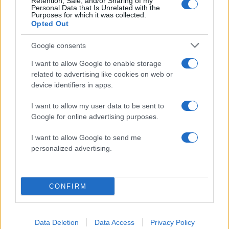
Retention, Sale, and/or Sharing of my
Personal Data that Is Unrelated with the
Purposes for which it was collected.
Opted Out
Google consents
I want to allow Google to enable storage
related to advertising like cookies on web or
Τραγωδία με 4χρονο αγόρι
Ζέστη και θυελλώδε
device identifiers in apps.
στην Πάρο: Τα τρία σημεία
άνεμοι, με ριπές που 
που εστιάζουν οι
φτάνουν τα 80 χλμ/ώρ
I want to allow my user data to be sent to
αστυνομικοί για τον πνιγμό
«Red Code» σε 6 περιο
Google for online advertising purposes.
στην πισίνα
για κίνδυνο πυρκαγι
I want to allow Google to send me
personalized advertising.
Σχόλια
CONFIRM
Σχολίασε εδώ
Data Deletion
Data Access
Privacy Policy