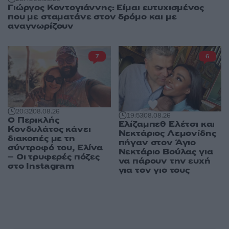
Γιώργος Κοντογιάννης: Είμαι ευτυχισμένος
που με σταματάνε στον δρόμο και με
αναγνωρίζουν
7
6
20:32
08.08.26
19:53
08.08.26
Ο Περικλής
Ελίζαμπεθ Ελέτσι και
Κονδυλάτος κάνει
Νεκτάριος Λεμονίδης
διακοπές με τη
πήγαν στον Άγιο
σύντροφό του, Ελίνα
Νεκτάριο Βούλας για
– Οι τρυφερές πόζες
να πάρουν την ευχή
στο Instagram
για τον γιο τους