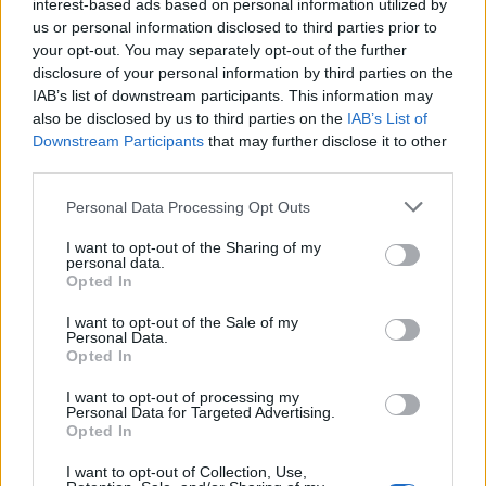
Έχει συμμετάσχει επίσης σε ταινίες όπως Bad
interest-based ads based on personal information utilized by
us or personal information disclosed to third parties prior to
Boys: Ride or Die και στη σειρά Euphoria του
your opt-out. You may separately opt-out of the further
HBO.
disclosure of your personal information by third parties on the
IAB’s list of downstream participants. This information may
ΔΙΑΦΗΜΙΣΗ
also be disclosed by us to third parties on the
IAB’s List of
Downstream Participants
that may further disclose it to other
third parties.
Please note that this website/app uses one or more Google
Personal Data Processing Opt Outs
services and may gather and store information including but
not limited to your visit or usage behaviour. You may click to
I want to opt-out of the Sharing of my
personal data.
grant or deny consent to Google and its third-party tags to
Opted In
use your data for below specified purposes in below Google
consent section.
I want to opt-out of the Sale of my
Personal Data.
Opted In
I want to opt-out of processing my
Personal Data for Targeted Advertising.
Αν τα χάσατε
Opted In
I want to opt-out of Collection, Use,