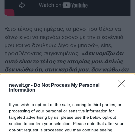
«Στο τέλος της ημέρας, το μόνο που θέλω να
κάνω είναι να περνάω χρόνο με την οικογένειά
μου και να δουλεύω λίγο αν μπορώ», είπε,
προσθέτοντας συγκινημένος:
«Δεν νομίζω ότι
αυτό είναι το τέλος της ιστορίας μου. Απλώς
δεν νιώθω ότι, στην καρδιά μου, δεν νιώθω ότι
αυτό είναι το τέλος μου».
newsit.gr -
Do Not Process My Personal
Information
Ο Έρικ Ντέιν έγινε γνωστός στο ευρύ κοινό ως ο
γοητευτικός Δρ. Μαρκ «ΜακΣτίμι» Σλόαν στη
If you wish to opt-out of the sale, sharing to third parties, or
δημοφιλή ιατρική σειρά Grey’s Anatomy, όπου
processing of your personal or sensitive information for
targeted advertising by us, please use the below opt-out
εμφανιζόταν από το 2006 έως το 2012.
section to confirm your selection. Please note that after your
opt-out request is processed you may continue seeing