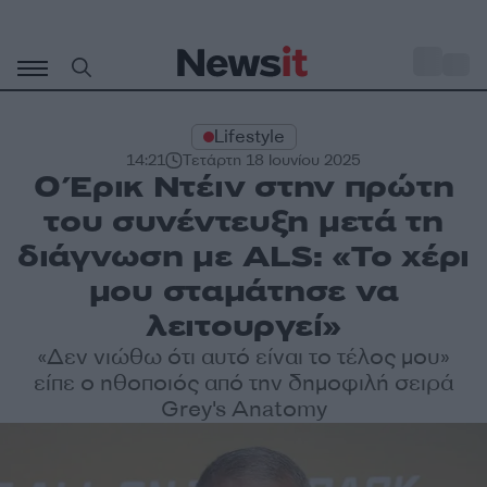
Μετάβαση
σε
o
31
περιεχόμενο
Lifestyle
14:21
Τετάρτη 18 Ιουνίου 2025
O Έρικ Ντέιν στην πρώτη
του συνέντευξη μετά τη
διάγνωση με ALS: «Το χέρι
μου σταμάτησε να
λειτουργεί»
«Δεν νιώθω ότι αυτό είναι το τέλος μου»
είπε ο ηθοποιός από την δημοφιλή σειρά
Grey's Anatomy