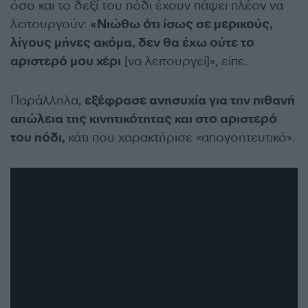
όσο και το δεξί του πόδι έχουν πάψει πλέον να
λειτουργούν:
«Νιώθω ότι ίσως σε μερικούς,
λίγους μήνες ακόμα, δεν θα έχω ούτε το
αριστερό μου χέρι
[να λειτουργεί]», είπε.
Παράλληλα,
εξέφρασε ανησυχία για την πιθανή
απώλεια της κινητικότητας και στο αριστερό
του πόδι,
κάτι που χαρακτήρισε «απογοητευτικό».