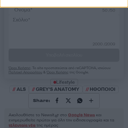
50 /50
2000 /2000
Υποβολή σχολίου
Όροι Χρήσης
. Το site προστατεύεται από reCAPTCHA, ισχύουν
Πολιτική Απορρήτου
&
Όροι Χρήσης
της Google.
Lifestyle
ALS
GREY'S ANATOMY
ΗΘΟΠΟΙΟΙ
Share:
Ακολουθήστε το Νewsit.gr στο
Google News
και
ενημερωθείτε πρώτοι για όλη την ειδησεογραφία και τα
τελευταία νέα
της ημέρας