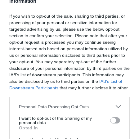
Information
If you wish to opt-out of the sale, sharing to third parties, or
processing of your personal or sensitive information for
targeted advertising by us, please use the below opt-out
section to confirm your selection. Please note that after your
opt-out request is processed you may continue seeing
interest-based ads based on personal information utilized by
us or personal information disclosed to third parties prior to
your opt-out. You may separately opt-out of the further
disclosure of your personal information by third parties on the
IAB’s list of downstream participants. This information may
also be disclosed by us to third parties on the
IAB’s List of
Downstream Participants
that may further disclose it to other
Αν τα χάσατε
third parties.
Please note that this website/app uses one or more Google
Personal Data Processing Opt Outs
services and may gather and store information including but
not limited to your visit or usage behaviour. You may click to
I want to opt-out of the Sharing of my
personal data.
grant or deny consent to Google and its third-party tags to
Opted In
use your data for below specified purposes in below Google
consent section.