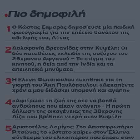
Πιο δημοφιλή
1
Ο Κώστας Σαμαράς δημοσίευσε μία παιδική
φωτογραφία για την επέτειο θανάτου της
αδελφής του, Λένας
2
Δολοφονία Βρετανίδας στην Κυψέλη: Οι
δύο καταθέσεις «κλειδί» της συζύγου του
26χρονου Αφγανού – Το στίγμα του
κινητού, η θεία από την Ινδία και τα
απειλητικά μηνύματα
3
Η Ελένη Φωτοπούλου ευχήθηκε για τη
γιορτή του Άκη Παυλόπουλου: «Δεκαπέντε
χρόνια μου διδάσκει υπομονή και αγάπη»
4
«Αφιέρωσε τη ζωή της στο να βοηθά
ανθρώπους που είχαν ανάγκη» - Η πρώτη
δήλωση της οικογένειας της 38χρονης
Λίζα που βρέθηκε νεκρή στην Κυψέλη
5
Αριστοτέλης Δαμίγος: Στο Αποτεφρωτήριο
Ριτσώνας το «ύστατο χαίρε» στον Έλληνα
σύνδεσμο του ελικοπτέρου που έπεσε στην