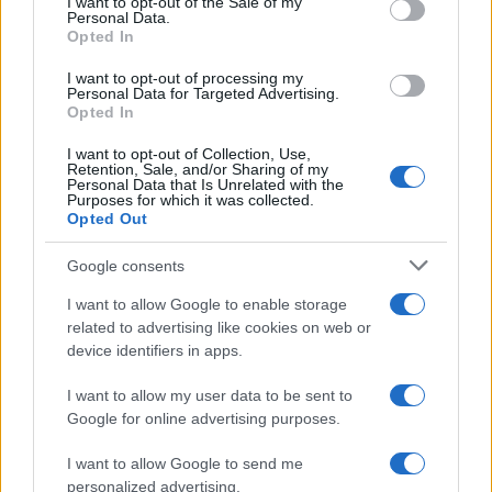
I want to opt-out of the Sale of my
Personal Data.
Opted In
I want to opt-out of processing my
Σέρρες: Βίντεο
Marfin: Η 46χρονη πή
Personal Data for Targeted Advertising.
ντοκουμέντο από το
προθεσμία για να
Opted In
τροχαίο με νεκρούς μητέρα
απολογηθεί την Τρίτη
και γιο – Ο οδηγός του
«Είναι αθώα, συμμετε
I want to opt-out of Collection, Use,
φορτηγού κατέγραψε τη
στη διαδήλωση όπως 
Retention, Sale, and/or Sharing of my
σύγκρουση
100.000 άτομα»
Personal Data that Is Unrelated with the
Purposes for which it was collected.
Opted Out
Σχόλια
Google consents
I want to allow Google to enable storage
related to advertising like cookies on web or
device identifiers in apps.
Σχολίασε εδώ
I want to allow my user data to be sent to
Google for online advertising purposes.
50 /50
I want to allow Google to send me
personalized advertising.