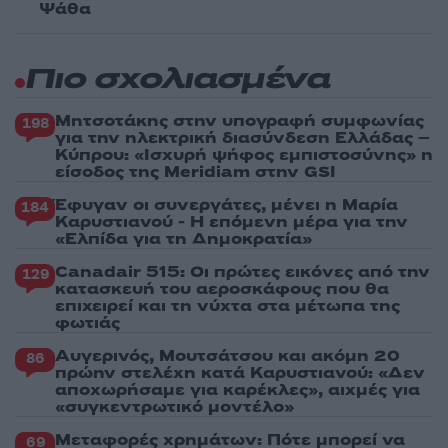
Ψάθα
Πιο σχολιασμένα
Μητσοτάκης στην υπογραφή συμφωνίας
198
για την ηλεκτρική διασύνδεση Ελλάδας –
Κύπρου: «Ισχυρή ψήφος εμπιστοσύνης» η
είσοδος της Meridiam στην GSI
Έφυγαν οι συνεργάτες, μένει η Μαρία
184
Καρυστιανού - Η επόμενη μέρα για την
«Ελπίδα για τη Δημοκρατία»
Canadair 515: Οι πρώτες εικόνες από την
129
κατασκευή του αεροσκάφους που θα
επιχειρεί και τη νύχτα στα μέτωπα της
φωτιάς
Αυγερινός, Μουτσάτσου και ακόμη 20
86
πρώην στελέχη κατά Καρυστιανού: «Δεν
αποχωρήσαμε για καρέκλες», αιχμές για
«συγκεντρωτικό μοντέλο»
Μεταφορές χρημάτων: Πότε μπορεί να
69