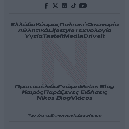
Ελλάδα
Κόσμος
Πολιτική
Οικονομία
Αθλητικά
Lifestyle
Τεχνολογία
Υγεία
Tasteit
Media
Driveit
Πρωτοσέλιδα
Γνώμη
Melas Blog
Καιρός
Παράξενες Ειδήσεις
Nikos Blog
Videos
Ταυτότητα
Επικοινωνία
Διαφήμιση