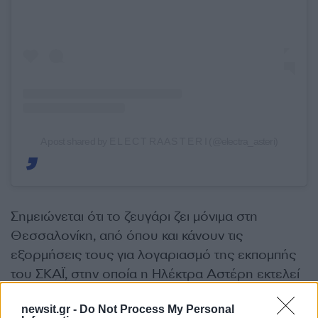
A post shared by E L E C T R A A S T E R I (@electra_asteri)
Σημειώνεται ότι το ζευγάρι ζει μόνιμα στη
Θεσσαλονίκη, από όπου και κάνουν τις
εξορμήσεις τους για λογαριασμό της εκπομπής
του ΣΚΑΪ, στην οποία η Ηλέκτρα Αστέρη εκτελεί
χρέη αρχισυντάκτριας.
newsit.gr -
Do Not Process My Personal
ΔΙΑΦΗΜΙΣΗ