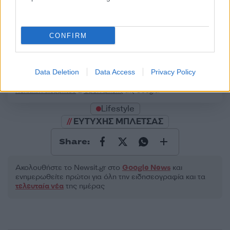
CONFIRM
2000 /2000
Υποβολή σχολίου
Data Deletion
Data Access
Privacy Policy
Όροι Χρήσης
. Το site προστατεύεται από reCAPTCHA, ισχύουν
Πολιτική Απορρήτου
&
Όροι Χρήσης
της Google.
Lifestyle
ΕΥΤΥΧΗΣ ΜΠΛΕΤΣΑΣ
Share:
Ακολουθήστε το Νewsit.gr στο
Google News
και
ενημερωθείτε πρώτοι για όλη την ειδησεογραφία και τα
τελευταία νέα
της ημέρας