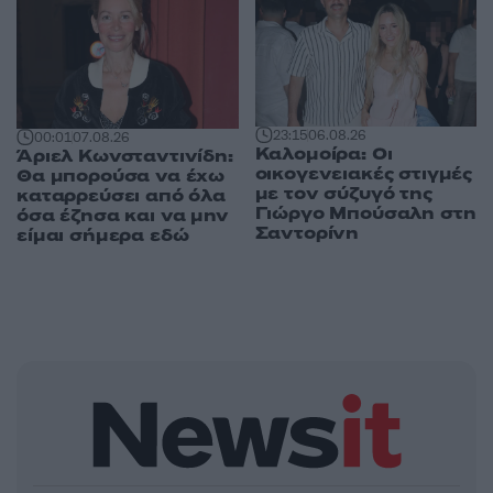
23:15
06.08.26
00:01
07.08.26
Καλομοίρα: Οι
Άριελ Κωνσταντινίδη:
οικογενειακές στιγμές
Θα μπορούσα να έχω
με τον σύζυγό της
καταρρεύσει από όλα
Γιώργο Μπούσαλη στη
όσα έζησα και να μην
Σαντορίνη
είμαι σήμερα εδώ