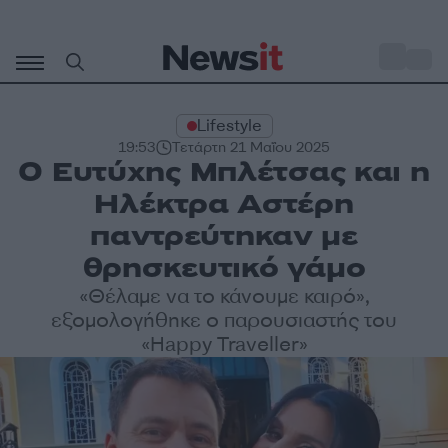
Μετάβαση
σε
o
33
περιεχόμενο
Lifestyle
19:53
Τετάρτη 21 Μαΐου 2025
Ο Ευτύχης Μπλέτσας και η
Ηλέκτρα Αστέρη
παντρεύτηκαν με
θρησκευτικό γάμο
«Θέλαμε να το κάνουμε καιρό»,
εξομολογήθηκε ο παρουσιαστής του
«Happy Traveller»