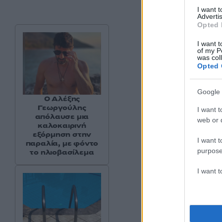
I want 
Advertis
Opted 
I want t
of my P
was col
Opted 
Google 
Ο Αλέξης
Γεωργούλης
I want t
απόλαυσε μια
web or d
καλοκαιρινή
εξόρμηση στην
I want t
παραλία, με φόντο
purpose
το ηλιοβασίλεμα
I want 