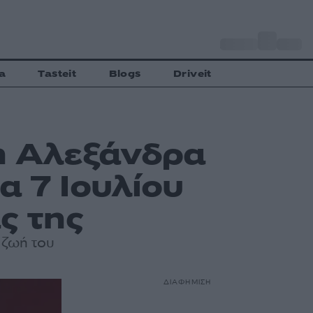
o
Αθήνα
32
C
a
Tasteit
Blogs
Driveit
η Αλεξάνδρα
α 7 Ιουλίου
ς της
 ζωή του
ΔΙΑΦΗΜΙΣΗ