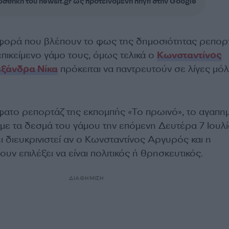
σθήκη του newsit.gr ως προτεινόμενη πηγή στην Google
 φορά που βλέπουν το φως της δημοσιότητας ρεπορ
πικείμενο γάμο τους, όμως τελικά ο
Κωνσταντίνος
ξάνδρα Νίκα
πρόκειται να παντρευτούν σε λίγες μόλ
το ρεπορτάζ της εκπομπής «Το πρωινό», το αγαπη
 με τα δεσμά του γάμου την επόμενη Δευτέρα 7 Ιουλ
ι διευκρινιστεί αν ο Κωνσταντίνος Αργυρός και η
υν επιλέξει να είναι πολιτικός ή θρησκευτικός.
ΔΙΑΦΗΜΙΣΗ