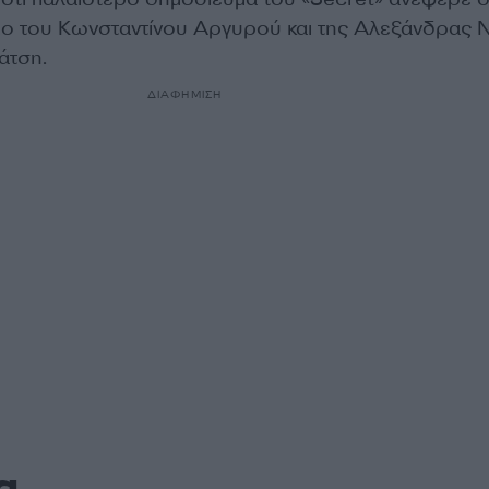
ο του Κωνσταντίνου Αργυρού και της Αλεξάνδρας Ν
άτση.
ΔΙΑΦΗΜΙΣΗ
α