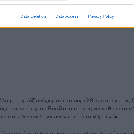
Data Deletion
Data Access
Privacy Policy
 άλλα ρεπορτάζ ανέφεραν στο παρελθόν ότι ο γάμος 
 βάφτιση του μικρού Βασίλη, ο οποίος γεννήθηκε στις
στόσο δεν επιβεβαιώνονται από το «Πρωινό».
 ότι παλαιότερο δημοσίευμα του «Secret» ανέφερε ό