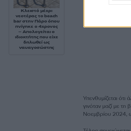
Κλειστό μέχρι
νεοτέρας το beach
bar στην Πάρο όπου
πνίγηκε ο 4χρονος
– Απολογείται ο
ιδιοκτήτης που είχε
δηλωθεί ως
ναυαγοσώστης
Υπενθυμίζεται ότι
γινόταν μαζί με τη
Νοεμβρίου 2024, ω
Τέλος σημειώνεται