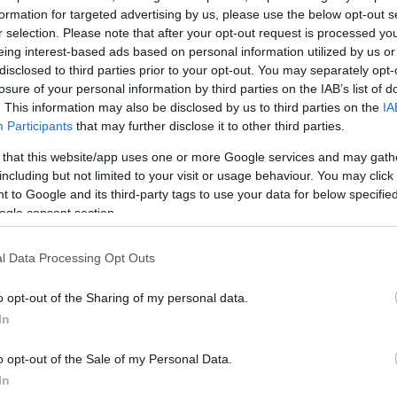
ένους. Νομίζω ότι η βάφτιση δε θα γίνει μαζί με τον 
formation for targeted advertising by us, please use the below opt-out s
ρόνο», συνέχισε τις αποκαλύψεις η δημοσιογράφος.
r selection. Please note that after your opt-out request is processed y
eing interest-based ads based on personal information utilized by us or
disclosed to third parties prior to your opt-out. You may separately opt-
μισε ότι δεν είναι ακόμα γνωστό αν ο γάμος θα είν
losure of your personal information by third parties on the IAB’s list of
υτικός, ενώ φημολογείται ότι το ζευγάρι έχει υπογρά
. This information may also be disclosed by us to third parties on the
IA
βίωσης.
Participants
that may further disclose it to other third parties.
 that this website/app uses one or more Google services and may gath
ΔΙΑΦΗΜΙΣΗ
including but not limited to your visit or usage behaviour. You may click 
 to Google and its third-party tags to use your data for below specifi
ogle consent section.
l Data Processing Opt Outs
o opt-out of the Sharing of my personal data.
In
o opt-out of the Sale of my Personal Data.
In