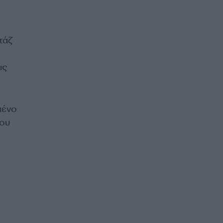
τάζ
ις
μένο
ίου