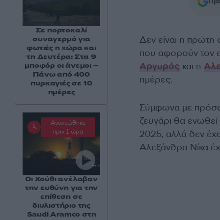
Προ
Σε πορτοκαλί
Δεν είναι η πρώτη
συναγερμό για
φωτιές η χώρα και
που αφορούν τον ε
τη Δευτέρα: Στα 9
Αργυρός
και η
Αλε
μποφόρ οι άνεμοι –
Πάνω από 400
ημέρες.
πυρκαγιές σε 10
ημέρες
Σύμφωνα με πρόσφα
ζευγάρι θα ενωθεί
Ανανεώθηκε
πριν 1 ώρα
2025, αλλά δεν έχε
Αλεξάνδρα Νίκα έχο
Οι Χούθι ανέλαβαν
την ευθύνη για την
επίθεση σε
διυλιστήριο της
Saudi Aramco στη