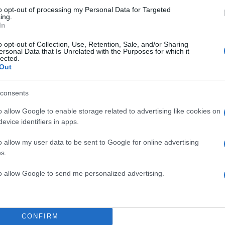
to opt-out of processing my Personal Data for Targeted
ing.
In
o opt-out of Collection, Use, Retention, Sale, and/or Sharing
ersonal Data that Is Unrelated with the Purposes for which it
lected.
Out
consents
o allow Google to enable storage related to advertising like cookies on
evice identifiers in apps.
o allow my user data to be sent to Google for online advertising
s.
to allow Google to send me personalized advertising.
CONFIRM