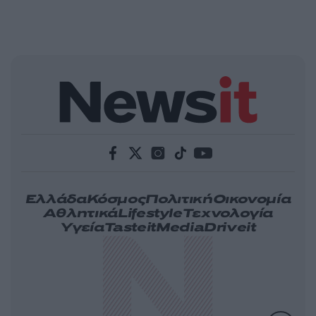
Ελλάδα
Κόσμος
Πολιτική
Οικονομία
Αθλητικά
Lifestyle
Τεχνολογία
Υγεία
Tasteit
Media
Driveit