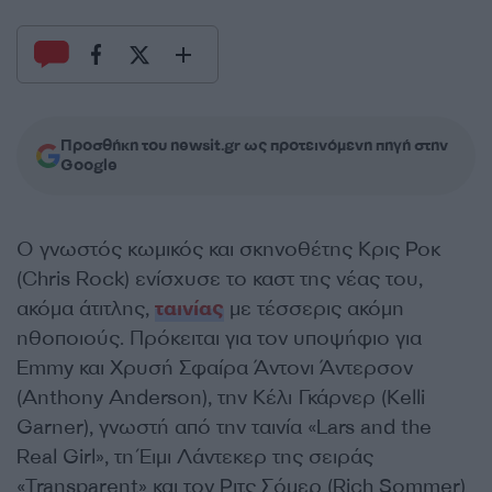
Προσθήκη του newsit.gr ως προτεινόμενη πηγή στην
Google
Ο γνωστός κωμικός και σκηνοθέτης Κρις Ροκ
(Chris Rock) ενίσχυσε το καστ της νέας του,
ακόμα άτιτλης,
ταινίας
με τέσσερις ακόμη
ηθοποιούς. Πρόκειται για τον υποψήφιο για
Emmy και Χρυσή Σφαίρα Άντονι Άντερσον
(Anthony Anderson), την Kέλι Γκάρνερ (Kelli
Garner), γνωστή από την ταινία «Lars and the
Real Girl», τη Έιμι Λάντεκερ της σειράς
«Transparent» και τον Ριτς Σόμερ (Rich Sommer)