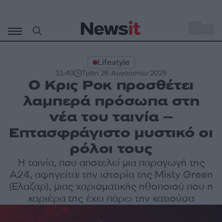
Μετάβαση
σε
o
29
περιεχόμενο
Lifestyle
11:40
Τρίτη 26 Αυγούστου 2025
Ο Κρις Ροκ προσθέτει
λαμπερά πρόσωπα στη
νέα του ταινία –
Επτασφράγιστο μυστικό οι
ρόλοι τους
Η ταινία, που αποτελεί μια παραγωγή της
A24, αφηγείται την ιστορία της Misty Green
(Έλαζαρ), μιας χαρισματικής ηθοποιού που η
καριέρα της έχει πάρει την κατιούσα