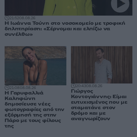
21:52
08.08.26
Η Ιωάννα Τούνη στο νοσοκομείο με τροφική
δηλητηρίαση: «Σέρνομαι και ελπίζω να
συνέλθω»
20:43
08.08.26
21:08
08.08.26
Γιώργος
Η Γαρυφαλλιά
Κοντογιάννης: Είμαι
Καληφώνη
ευτυχισμένος που με
δημοσίευσε νέες
σταματάνε στον
φωτογραφίες από την
δρόμο και με
εξόρμησή της στην
αναγνωρίζουν
Πάρο με τους φίλους
της