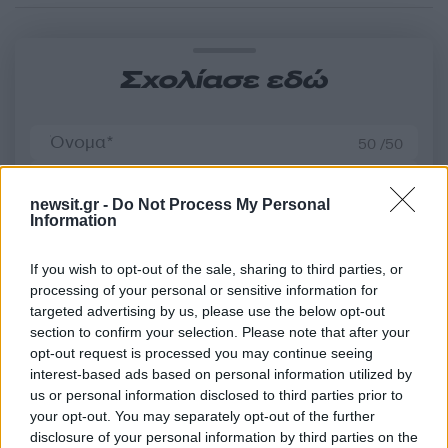
Σχολίασε εδώ
50 /50
newsit.gr -
Do Not Process My Personal
Information
2000 /2000
If you wish to opt-out of the sale, sharing to third parties, or
processing of your personal or sensitive information for
Υποβολή σχολίου
targeted advertising by us, please use the below opt-out
section to confirm your selection. Please note that after your
Όροι Χρήσης
. Το site προστατεύεται από reCAPTCHA, ισχύουν
opt-out request is processed you may continue seeing
Πολιτική Απορρήτου
&
Όροι Χρήσης
της Google.
interest-based ads based on personal information utilized by
Lifestyle
us or personal information disclosed to third parties prior to
your opt-out. You may separately opt-out of the further
ΤΑΙΝΙΑ
disclosure of your personal information by third parties on the