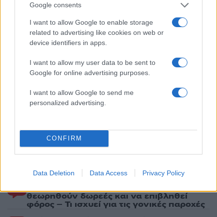
Google consents
4
Θρήνος για τον Λιονέλ Μέσι – Πέθανε ο
πατέρας του, Χόρχε
I want to allow Google to enable storage
related to advertising like cookies on web or
5
Το 5ο πακέτο βίντεο και φωτογραφιών με
device identifiers in apps.
UFO από το Πεντάγωνο - Το «τρίγωνο» και
οι «ψυχρές σφαίρες»
I want to allow my user data to be sent to
Google for online advertising purposes.
Πιο σχολιασμένα
I want to allow Google to send me
personalized advertising.
Marfin: Η 46χρονη πήρε προθεσμία για
104
να απολογηθεί την Τρίτη – «Είναι αθώα,
συμμετείχε στη διαδήλωση όπως και
100.000 άτομα»
CONFIRM
Βγήκαν ξανά τα μαχαίρια στην Ελπίδα
96
για τη Δημοκρατία: «Καρυστιανού,
Γρατσία και Γαλανός μετέτρεψαν το
κίνημα σε φοβικό αρχηγικό κόμμα»
Data Deletion
Data Access
Privacy Policy
Μεταφορές χρημάτων: Πότε μπορεί να
83
θεωρηθούν δωρεές και να επιβληθεί
φόρος – Τι ισχυεί για τις γονικές παροχές