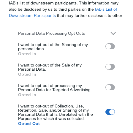
Share:
IAB’s list of downstream participants. This information may
also be disclosed by us to third parties on the
IAB’s List of
Downstream Participants
that may further disclose it to other
Ακολουθήστε το Νewsit.gr στο
Google News
και
third parties.
ενημερωθείτε πρώτοι για όλη την ειδησεογραφία και τα
τελευταία νέα
της ημέρας
Please note that this website/app uses one or more Google
Personal Data Processing Opt Outs
services and may gather and store information including but
not limited to your visit or usage behaviour. You may click to
I want to opt-out of the Sharing of my
personal data.
grant or deny consent to Google and its third-party tags to
Opted In
use your data for below specified purposes in below Google
consent section.
I want to opt-out of the Sale of my
Πιο δημοφιλή
Personal Data.
Opted In
1
Η Άννα Βίσση ξετρελάθηκε με μπάντα που
έπαιζε Τσιτσάνη στο Φισκάρδο και τους
I want to opt-out of processing my
Personal Data for Targeted Advertising.
πρότεινε συνεργασία
Opted In
2
Μαριζέτα Αντωνοπούλου στο newsit.gr: Οι
“σωτήρες” ανήκουν στο χρονοντούλαπο
I want to opt-out of Collection, Use,
της ιστορίας
Retention, Sale, and/or Sharing of my
Personal Data that Is Unrelated with the
Purposes for which it was collected.
3
Κωνσταντίνος Αργυρός και Αλεξάνδρα
Opted Out
Νίκα κάνουν διακοπές με πολυτελές γιοτ
με τα δύο παιδιά τους