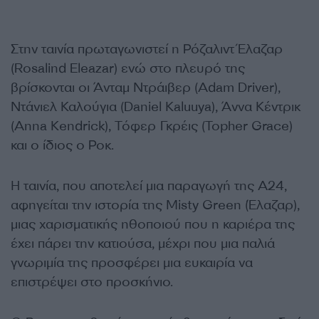
Στην ταινία πρωταγωνιστεί η Ρόζαλιντ Έλαζαρ
(Rosalind Eleazar) ενώ στο πλευρό της
βρίσκονται οι Άνταμ Ντράιβερ (Adam Driver),
Ντάνιελ Καλούγια (Daniel Kaluuya), Άννα Κέντρικ
(Anna Kendrick), Τόφερ Γκρέις (Topher Grace)
και ο ίδιος ο Ροκ.
Η ταινία, που αποτελεί μια παραγωγή της A24,
αφηγείται την ιστορία της Misty Green (Έλαζαρ),
μιας χαρισματικής ηθοποιού που η καριέρα της
έχει πάρει την κατιούσα, μέχρι που μια παλιά
γνωριμία της προσφέρει μια ευκαιρία να
επιστρέψει στο προσκήνιο.