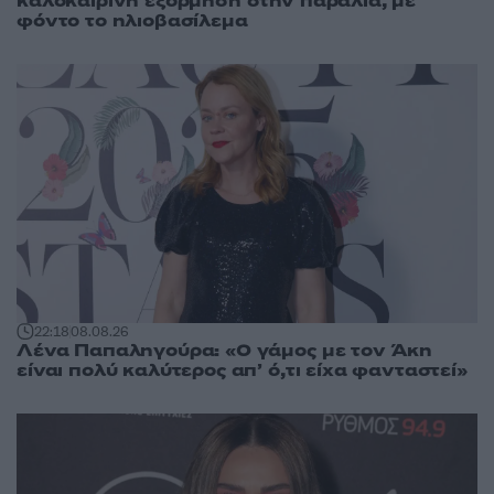
καλοκαιρινή εξόρμηση στην παραλία, με
φόντο το ηλιοβασίλεμα
22:18
08.08.26
Λένα Παπαληγούρα: «Ο γάμος με τον Άκη
είναι πολύ καλύτερος απ’ ό,τι είχα φανταστεί»