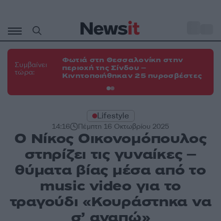
Μετάβαση
σε
o
35
περιεχόμενο
Φωτιά στη Θεσσαλονίκη στην
Φω
Συμβαίνει
περιοχή της Σίνδου –
Ευ
τώρα:
Κινητοποιήθηκαν 25 πυροσβέστες
τη
Lifestyle
14:16
Πέμπτη 16 Οκτωβρίου 2025
O Νίκος Οικονομόπουλος
στηρίζει τις γυναίκες –
θύματα βίας μέσα από το
music video για το
τραγούδι «Κουράστηκα να
σ’ αγαπώ»