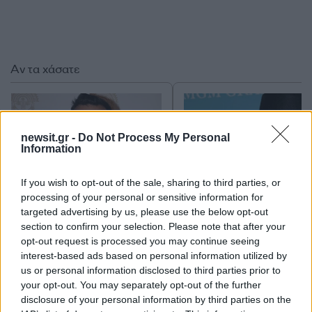
Αν τα χάσατε
newsit.gr -
Do Not Process My Personal
Information
If you wish to opt-out of the sale, sharing to third parties, or
processing of your personal or sensitive information for
targeted advertising by us, please use the below opt-out
Κώστας Φραγκολιάς: «Να
Μπρίτνεϊ Σπίαρς:
section to confirm your selection. Please note that after your
ενημερώσω την κυρία
Αποκαλύψεις σοκ από
opt-out request is processed you may continue seeing
Γκολεμά, που δεν γνωρίζει
πρώην της Κέβιν
interest-based ads based on personal information utilized by
τα οικονομικά μου, ότι έχω
Φέντερλαϊν – «Τη βρ
βγει στον μόχθο και στο
στο κρεβάτι με χορεύτ
us or personal information disclosed to third parties prior to
μεροκάματο»
κι έκαψε με χλωρίνη 
your opt-out. You may separately opt-out of the further
μαλλιά του γιου μας
disclosure of your personal information by third parties on the