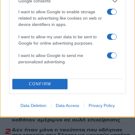
Google consents
Lifestyle
I want to allow Google to enable storage
ΝΙΚΟΣ ΟΙΚΟΝΟΜΟΠΟΥΛΟΣ
related to advertising like cookies on web or
device identifiers in apps.
Share:
I want to allow my user data to be sent to
Ακολουθήστε το Νewsit.gr στο
Google News
και
Google for online advertising purposes.
ενημερωθείτε πρώτοι για όλη την ειδησεογραφία και τα
τελευταία νέα
της ημέρας
I want to allow Google to send me
personalized advertising.
CONFIRM
Πιο δημοφιλή
1
Σοκαριστική υπόθεση στην Κρήτη:
Data Deletion
Data Access
Privacy Policy
Τουρίστας ρωτούσε πόσο να πληρώσει για
να ασελγήσει σε 10χρονο κορίτσι - Το παιδί
καθόταν αμέριμνο σε αυλή επιχείρησης
2
Δεν ήταν μόνο η ταχύτητα που οδήγησε
στο τροχαίο στις Σέρρες με νεκρούς μητέρα