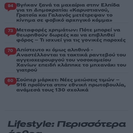
Βγήκαν ξανά τα μαχαίρια στην Ελπίδα
94
για τη Δημοκρατία: «Καρυστιανού,
Γρατσία και Γαλανός μετέτρεψαν το
κίνημα σε φοβικό αρχηγικό κόμμα»
Μεταφορές χρημάτων: Πότε μπορεί να
73
θεωρηθούν δωρεές και να επιβληθεί
φόρος – Τι ισχυεί για τις γονικές παροχές
Απίστευτο κι όμως αληθινό -
70
Aναστέλλονται τα τακτικά ραντεβού του
αγγειοχειρουργού του νοσοκομείου
Χανίων επειδή κλάπηκε το μηχανάκι του
γιατρού
Σούπερ μάρκετ: Νέες μειώσεις τιμών –
60
916 προϊόντα στην εθνική πρωτοβουλία,
ανάμεσά τους 130 σχολικά
Lifestyle: Περισσότερα