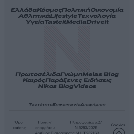
Ελλάδα
Κόσμος
Πολιτική
Οικονομία
Αθλητικά
Lifestyle
Τεχνολογία
Υγεία
Tasteit
Media
Driveit
Πρωτοσέλιδα
Γνώμη
Melas Blog
Καιρός
Παράξενες Ειδήσεις
Nikos Blog
Videos
Ταυτότητα
Επικοινωνία
Διαφήμιση
Όροι
Πολιτική
Πληροφορίες α.27
Cookies
χρήσης
απορρήτου
Ν.5253/2025
Αριθμός Πιστοποίησης Μ.Η.Τ.232163