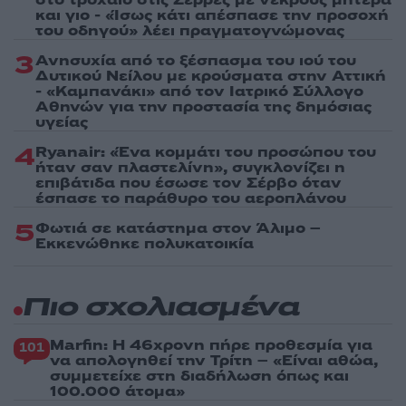
και γιο - «Ίσως κάτι απέσπασε την προσοχή
του οδηγού» λέει πραγματογνώμονας
3
Ανησυχία από το ξέσπασμα του ιού του
Δυτικού Νείλου με κρούσματα στην Αττική
- «Καμπανάκι» από τον Ιατρικό Σύλλογο
Αθηνών για την προστασία της δημόσιας
υγείας
4
Ryanair: «Ένα κομμάτι του προσώπου του
ήταν σαν πλαστελίνη», συγκλονίζει η
επιβάτιδα που έσωσε τον Σέρβο όταν
έσπασε το παράθυρο του αεροπλάνου
5
Φωτιά σε κατάστημα στον Άλιμο –
Εκκενώθηκε πολυκατοικία
Πιο σχολιασμένα
Marfin: Η 46χρονη πήρε προθεσμία για
101
να απολογηθεί την Τρίτη – «Είναι αθώα,
συμμετείχε στη διαδήλωση όπως και
100.000 άτομα»