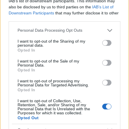
IAB’s list of downstream participants. This information may
also be disclosed by us to third parties on the
IAB’s List of
Σχόλια
Downstream Participants
that may further disclose it to other
third parties.
Please note that this website/app uses one or more Google
Personal Data Processing Opt Outs
services and may gather and store information including but
not limited to your visit or usage behaviour. You may click to
I want to opt-out of the Sharing of my
Σχολίασε εδώ
personal data.
grant or deny consent to Google and its third-party tags to
Opted In
use your data for below specified purposes in below Google
consent section.
I want to opt-out of the Sale of my
50 /50
Personal Data.
Opted In
I want to opt-out of processing my
Personal Data for Targeted Advertising.
Opted In
2000 /2000
I want to opt-out of Collection, Use,
Retention, Sale, and/or Sharing of my
Υποβολή σχολίου
Personal Data that Is Unrelated with the
Purposes for which it was collected.
Opted Out
Όροι Χρήσης
. Το site προστατεύεται από reCAPTCHA, ισχύουν
Πολιτική Απορρήτου
&
Όροι Χρήσης
της Google.