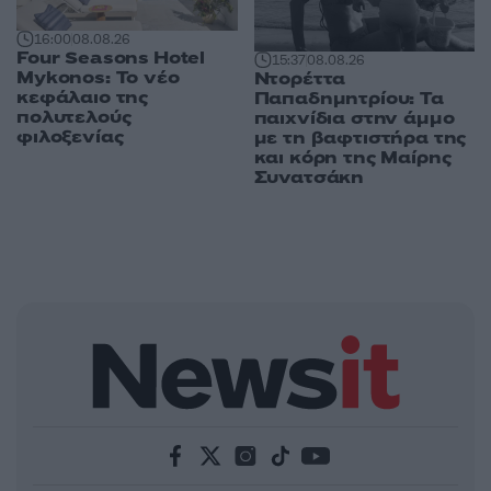
16:00
08.08.26
Four Seasons Hotel
15:37
08.08.26
Mykonos: Το νέο
Ντορέττα
κεφάλαιο της
Παπαδημητρίου: Τα
πολυτελούς
παιχνίδια στην άμμο
φιλοξενίας
με τη βαφτιστήρα της
και κόρη της Μαίρης
Συνατσάκη