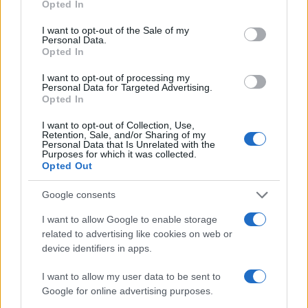
Opted In
use your data for below specified purposes in below Google
Όροι Χρήσης
. Το site προστατεύεται από reCAPTCHA, ισχύουν
consent section.
I want to opt-out of the Sale of my
Πολιτική Απορρήτου
&
Όροι Χρήσης
της Google.
Personal Data.
Opted In
Lifestyle
ΝΙΚΟΣ ΠΟΛΥΔΕΡΟΠΟΥΛΟΣ
I want to opt-out of processing my
Personal Data for Targeted Advertising.
Opted In
Share:
I want to opt-out of Collection, Use,
Retention, Sale, and/or Sharing of my
Ακολουθήστε το Νewsit.gr στο
Google News
και
Personal Data that Is Unrelated with the
ενημερωθείτε πρώτοι για όλη την ειδησεογραφία και τα
Purposes for which it was collected.
τελευταία νέα
της ημέρας
Opted Out
Google consents
I want to allow Google to enable storage
related to advertising like cookies on web or
device identifiers in apps.
Πιο δημοφιλή
I want to allow my user data to be sent to
1
Σέρρες: Βίντεο ντοκουμέντο από το
Google for online advertising purposes.
τροχαίο με νεκρούς μητέρα και γιο – Ο
οδηγός του φορτηγού κατέγραψε τη