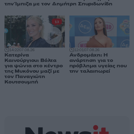
την Ίμπιζα με τον Δημήτρη Σπυριδωνίδη
13
14:22
07.08.26
12:01
07.08.26
Κατερίνα
Ανδρομάχη: Η
Καινούργιου: Βόλτα
ανάρτηση για το
για ψώνια στο κέντρο
πρόβλημα υγείας που
της Μυκόνου μαζί με
την ταλαιπωρεί
τον Παναγιώτη
Κουτσουμπή