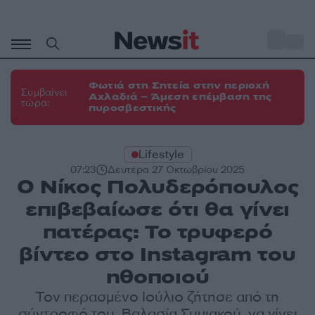
Μετάβαση
σε
o
31
περιεχόμενο
Φωτιά στη Σητεία στην περιοχή
Συμβαίνει
Αχλαδιά – Άμεση επέμβαση της
τώρα:
πυροσβεστικής
Lifestyle
07:23
Δευτέρα 27 Οκτωβρίου 2025
Ο Νίκος Πολυδερόπουλος
επιβεβαίωσε ότι θα γίνει
πατέρας: Το τρυφερό
βίντεο στο Instagram του
ηθοποιού
Τον περασμένο Ιούλιο ζήτησε από τη
σύντροφό του, Βαλασία Συμιακού, να γίνει