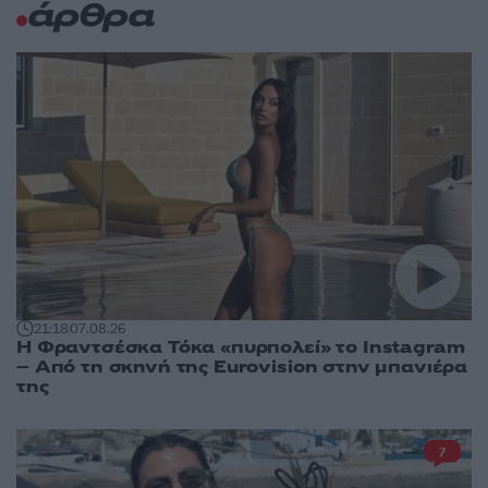
άρθρα
21:18
07.08.26
Η Φραντσέσκα Τόκα «πυρπολεί» το Instagram
– Από τη σκηνή της Eurovision στην μπανιέρα
της
7