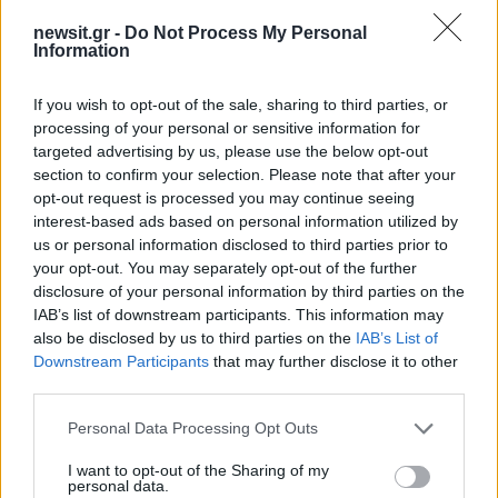
τρυφερή ανάρτηση με τον
δημοσίευσε φωτογραφ
γιο του Πάρη – «Με κάνει
από την Ίμπιζα: «Θυμή
newsit.gr -
Do Not Process My Personal
να βλέπω τη ζωή αλλιώς»
το καλοκαιρινό αρχεί
Information
If you wish to opt-out of the sale, sharing to third parties, or
Σχόλια
processing of your personal or sensitive information for
targeted advertising by us, please use the below opt-out
section to confirm your selection. Please note that after your
opt-out request is processed you may continue seeing
interest-based ads based on personal information utilized by
Σχολίασε εδώ
us or personal information disclosed to third parties prior to
your opt-out. You may separately opt-out of the further
disclosure of your personal information by third parties on the
50 /50
IAB’s list of downstream participants. This information may
also be disclosed by us to third parties on the
IAB’s List of
Downstream Participants
that may further disclose it to other
third parties.
Please note that this website/app uses one or more Google
Personal Data Processing Opt Outs
2000 /2000
services and may gather and store information including but
not limited to your visit or usage behaviour. You may click to
I want to opt-out of the Sharing of my
personal data.
Υποβολή σχολίου
grant or deny consent to Google and its third-party tags to