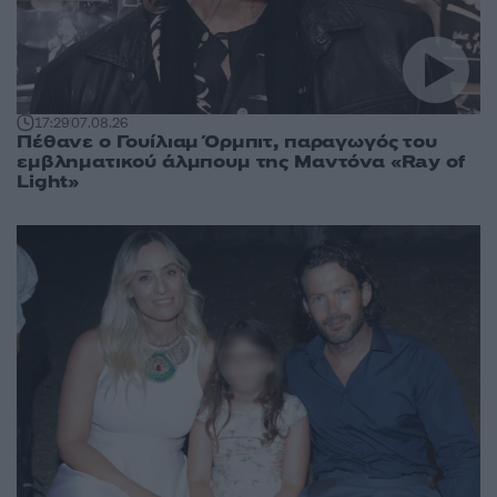
17:29
07.08.26
Πέθανε ο Γουίλιαμ Όρμπιτ, παραγωγός του
εμβληματικού άλμπουμ της Μαντόνα «Ray of
Light»