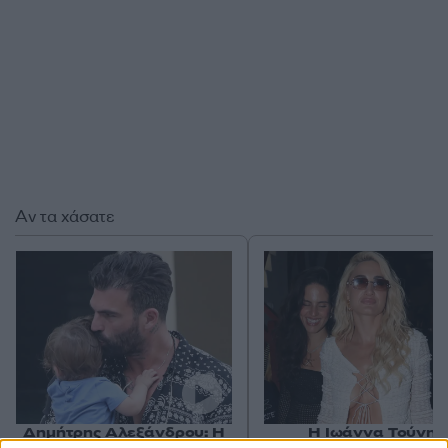
Αν τα χάσατε
Δημήτρης Αλεξάνδρου: Η
Η Ιωάννα Τούνη