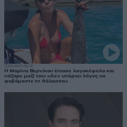
20:38
07.08.26
Η Μαρίνα Βερνίκου έπιασε λαγοκέφαλο και
πόζαρε μαζί του: «Δεν υπάρχει λόγος να
φοβόμαστε τη θάλασσα»