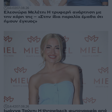
16:02
07.08.26
Ελεονώρα Μελέτη: Η τρυφερή ανάρτηση με
την κόρη της – «Στην ίδια παραλία έμαθα ότι
ήμουν έγκυος»
14:42
07.08.26
Ιωάννα Τούνη: Η throwback φωτογραφία από