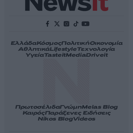
Ελλάδα
Κόσμος
Πολιτική
Οικονομία
Αθλητικά
Lifestyle
Τεχνολογία
Υγεία
Tasteit
Media
Driveit
Πρωτοσέλιδα
Γνώμη
Melas Blog
Καιρός
Παράξενες Ειδήσεις
Nikos Blog
Videos