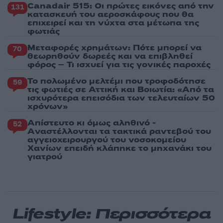
Canadair 515: Οι πρώτες εικόνες από την
131
κατασκευή του αεροσκάφους που θα
επιχειρεί και τη νύχτα στα μέτωπα της
φωτιάς
Μεταφορές χρημάτων: Πότε μπορεί να
70
θεωρηθούν δωρεές και να επιβληθεί
φόρος – Τι ισχυεί για τις γονικές παροχές
Το πολωμένο μελτέμι που τροφοδότησε
59
τις φωτιές σε Αττική και Βοιωτία: «Από τα
ισχυρότερα επεισόδια των τελευταίων 50
χρόνων»
Απίστευτο κι όμως αληθινό -
52
Aναστέλλονται τα τακτικά ραντεβού του
αγγειοχειρουργού του νοσοκομείου
Χανίων επειδή κλάπηκε το μηχανάκι του
γιατρού
Lifestyle: Περισσότερα