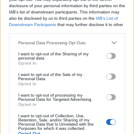
disclosure of your personal information by third parties on the
IAB’s list of downstream participants. This information may
also be disclosed by us to third parties on the
IAB’s List of
Downstream Participants
that may further disclose it to other
third parties.
Please note that this website/app uses one or more Google
Personal Data Processing Opt Outs
Αν τα χάσατε
services and may gather and store information including but
not limited to your visit or usage behaviour. You may click to
I want to opt-out of the Sharing of my
personal data.
grant or deny consent to Google and its third-party tags to
Opted In
use your data for below specified purposes in below Google
consent section.
I want to opt-out of the Sale of my
Personal Data.
Opted In
I want to opt-out of processing my
Personal Data for Targeted Advertising.
Opted In
Μάικλ Τζόρνταν: Το δείπνο
Dua Lipa και Callum Tu
I want to opt-out of Collection, Use,
στη Μύκονο και το
στο Παλέρμο για το 3ή
Retention, Sale, and/or Sharing of my
φιλοδώρημα που άφησε
wedding party τους:
Personal Data that Is Unrelated with the
άφωνους τους σερβιτόρους
ξέφρενος χορός και 
Purposes for which it was collected.
φιλιά, δείτε βίντεο κ
Opted Out