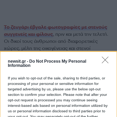
Το ζευγάρι έβγαλε φωτογραφίες με στενούς
συγγενείς και φίλους
, πριν και μετά την τελετή.
Οι δικοί τους άνθρωποι από διαφορετικές
χώρες, μέλη της οικογένειας και στενοί
συνεργάτες του ζευγαριού ταξίδεψαν μέχρι τη
newsit.gr -
Do Not Process My Personal
Μεσσηνία για να γιορτάσουν μαζί τους αυτή τη
Information
σημαντική στιγμή.
If you wish to opt-out of the sale, sharing to third parties, or
ΔΙΑΦΗΜΙΣΗ
processing of your personal or sensitive information for
targeted advertising by us, please use the below opt-out
section to confirm your selection. Please note that after your
opt-out request is processed you may continue seeing
interest-based ads based on personal information utilized by
us or personal information disclosed to third parties prior to
your opt-out. You may separately opt-out of the further