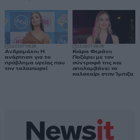
12:01
07.08.26
11:10
07.08.26
Ανδρομάχη: Η
Κιάρα Φεράνι:
ανάρτηση για το
Ποζάρει με τον
πρόβλημα υγείας που
σύντροφό της και
την ταλαιπωρεί
απολαμβάνει το
καλοκαίρι στην Ίμπιζα