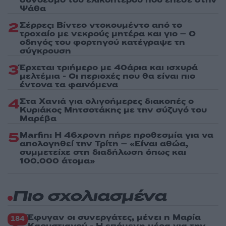
Ψάθα
2
Σέρρες: Βίντεο ντοκουμέντο από το
τροχαίο με νεκρούς μητέρα και γιο – Ο
οδηγός του φορτηγού κατέγραψε τη
σύγκρουση
3
Έρχεται τριήμερο με 40άρια και ισχυρά
μελτέμια - Οι περιοχές που θα είναι πιο
έντονα τα φαινόμενα
4
Στα Χανιά για ολιγοήμερες διακοπές ο
Κυριάκος Μητσοτάκης με την σύζυγό του
Μαρέβα
5
Marfin: Η 46χρονη πήρε προθεσμία για να
απολογηθεί την Τρίτη – «Είναι αθώα,
συμμετείχε στη διαδήλωση όπως και
100.000 άτομα»
Πιο σχολιασμένα
Έφυγαν οι συνεργάτες, μένει η Μαρία
184
Καρυστιανού - Η επόμενη μέρα για την