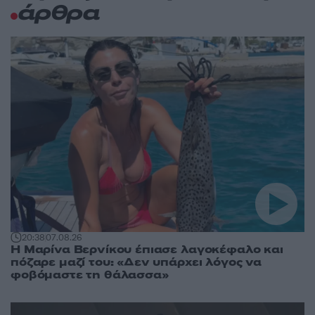
άρθρα
20:38
07.08.26
Η Μαρίνα Βερνίκου έπιασε λαγοκέφαλο και
πόζαρε μαζί του: «Δεν υπάρχει λόγος να
φοβόμαστε τη θάλασσα»