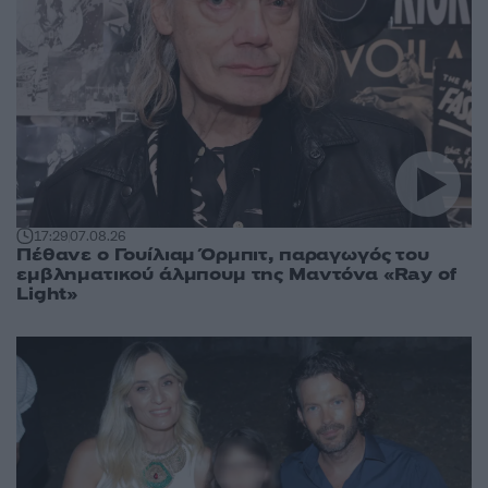
17:29
07.08.26
Πέθανε ο Γουίλιαμ Όρμπιτ, παραγωγός του
εμβληματικού άλμπουμ της Μαντόνα «Ray of
Light»