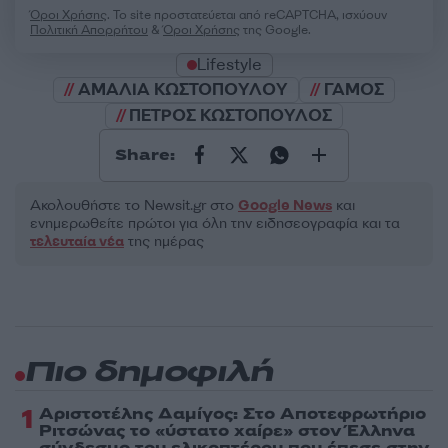
Όροι Χρήσης
. Το site προστατεύεται από reCAPTCHA, ισχύουν
Πολιτική Απορρήτου
&
Όροι Χρήσης
της Google.
Lifestyle
ΑΜΑΛΙΑ ΚΩΣΤΟΠΟΥΛΟΥ
ΓΑΜΟΣ
ΠΕΤΡΟΣ ΚΩΣΤΟΠΟΥΛΟΣ
Share:
Ακολουθήστε το Νewsit.gr στο
Google News
και
ενημερωθείτε πρώτοι για όλη την ειδησεογραφία και τα
τελευταία νέα
της ημέρας
Πιο δημοφιλή
1
Αριστοτέλης Δαμίγος: Στο Αποτεφρωτήριο
Ριτσώνας το «ύστατο χαίρε» στον Έλληνα
σύνδεσμο του ελικοπτέρου που έπεσε στην