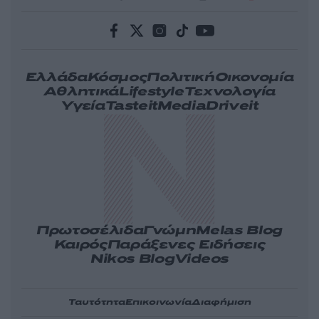
Ελλάδα
Κόσμος
Πολιτική
Οικονομία
Αθλητικά
Lifestyle
Τεχνολογία
Υγεία
Tasteit
Media
Driveit
Πρωτοσέλιδα
Γνώμη
Melas Blog
Καιρός
Παράξενες Ειδήσεις
Nikos Blog
Videos
Ταυτότητα
Επικοινωνία
Διαφήμιση