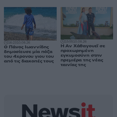
15:55
10.08.26
16:23
10.08.26
Η Αν Χάθαγουεϊ σε
Ο Πάνος Ιωαννίδης
προχωρημένη
δημοσίευσε μία πόζα
εγκυμοσύνη στην
του 4χρονου γιου του
πρεμιέρα της νέας
από τις διακοπές τους
ταινίας της