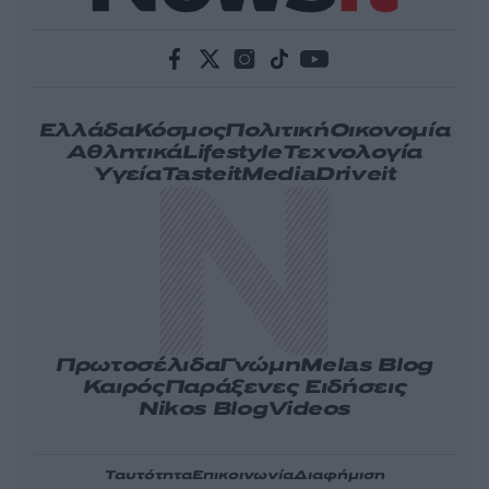
Ελλάδα
Κόσμος
Πολιτική
Οικονομία
Αθλητικά
Lifestyle
Τεχνολογία
Υγεία
Tasteit
Media
Driveit
Πρωτοσέλιδα
Γνώμη
Melas Blog
Καιρός
Παράξενες Ειδήσεις
Nikos Blog
Videos
Ταυτότητα
Επικοινωνία
Διαφήμιση