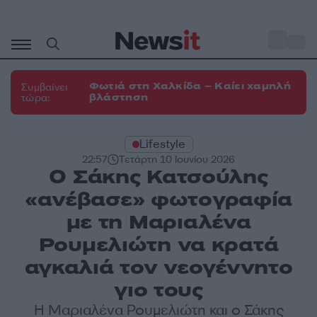
Μετάβαση
σε
o
30
περιεχόμενο
Φωτιά στη Χαλκίδα – Καίει χαμηλή
Συμβαίνει
βλάστηση
τώρα:
Lifestyle
22:57
Τετάρτη 10 Ιουνίου 2026
Ο Σάκης Κατσούλης
«ανέβασε» φωτογραφία
με τη Μαριαλένα
Ρουμελιώτη να κρατά
αγκαλιά τον νεογέννητο
γιο τους
Η Μαριαλένα Ρουμελιώτη και ο Σάκης