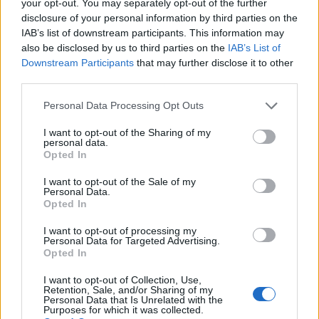
your opt-out. You may separately opt-out of the further
disclosure of your personal information by third parties on the
IAB’s list of downstream participants. This information may
also be disclosed by us to third parties on the
IAB’s List of
Σεισμός στην Κολομβία:
Τραμπ: Θέλω από το Ι
Downstream Participants
that may further disclose it to other
«Πάγωσα, δεν μπορούσα
αποζημιώσεις για το
third parties.
να κρατήσω την ισορροπία
νεκρούς και τραυματί
μου» λέει Έλληνας στη
του πολέμου κι όχι μ
Please note that this website/app uses one or more Google
Personal Data Processing Opt Outs
Μπογκοτά
services and may gather and store information including but
not limited to your visit or usage behaviour. You may click to
I want to opt-out of the Sharing of my
personal data.
grant or deny consent to Google and its third-party tags to
Opted In
Σχόλια
use your data for below specified purposes in below Google
consent section.
I want to opt-out of the Sale of my
Personal Data.
Opted In
I want to opt-out of processing my
Σχολίασε εδώ
Personal Data for Targeted Advertising.
Opted In
I want to opt-out of Collection, Use,
50 /50
Retention, Sale, and/or Sharing of my
Personal Data that Is Unrelated with the
Purposes for which it was collected.