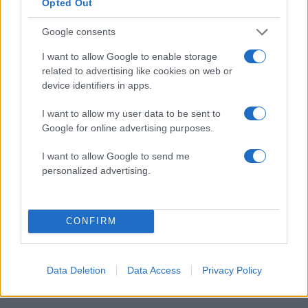
Opted Out
Google consents
2000 /2000
I want to allow Google to enable storage
related to advertising like cookies on web or
Υποβολή σχολίου
device identifiers in apps.
Όροι Χρήσης
. Το site προστατεύεται από reCAPTCHA, ισχύουν
I want to allow my user data to be sent to
Πολιτική Απορρήτου
&
Όροι Χρήσης
της Google.
Google for online advertising purposes.
Lifestyle
I want to allow Google to send me
ΜΑΡΙΑΛΕΝΑ ΡΟΥΜΕΛΙΩΤΗ
personalized advertising.
ΣΑΚΗΣ ΚΑΤΣΟΥΛΗΣ
Share:
CONFIRM
Ακολουθήστε το Νewsit.gr στο
Google News
και
ενημερωθείτε πρώτοι για όλη την ειδησεογραφία και τα
τελευταία νέα
της ημέρας
Data Deletion
Data Access
Privacy Policy