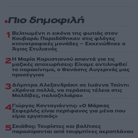
Πιο δημοφιλή
1
Βελτιωμένη η εικόνα της φωτιάς στον
Κουβαρά: Παραδόθηκαν στις φλόγες
κτηνοτροφικές μονάδες – Εκκενώθηκε ο
Άγιος Στυλιανός
2
Η Μαρία Καρυστιανού απαντά για τις
μαζικές αποχωρήσεις: Είχαμε αντιληφθεί
το παρακίνημα, ο Θανάσης Αυγερινός μας
προσέγγισε
3
Δήμητρα Αλεξανδράκη σε Ιωάννα Τούνη:
«Χρόνια πολλά, να περάσεις τέλεια στις
Μαλδίβες, παλιοζηλιάρα»
4
Γιώργος Κοντογιάννης: «Ο Μάρκος
Σεφερλής είναι περήφανος για μένα που
είμαι εργατικός»
5
Σκιάθος: Τουρίστες και βαλίτσες
παρασύρονται από τουρμπίνες αεροπλάνου