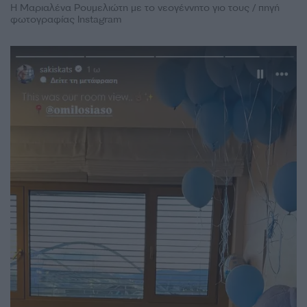
Η Μαριαλένα Ρουμελιώτη με το νεογέννητο γιο τους / πηγή
φωτογραφίας Instagram