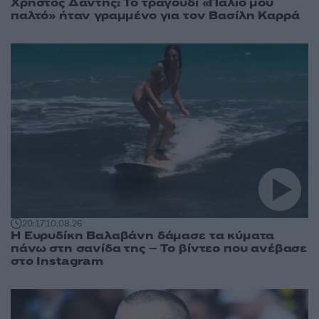
Χρήστος Δάντης: Το τραγούδι «Παλιό μου
παλτό» ήταν γραμμένο για τον Βασίλη Καρρά
20:17
10.08.26
Η Ευρυδίκη Βαλαβάνη δάμασε τα κύματα
πάνω στη σανίδα της – Το βίντεο που ανέβασε
στο Instagram