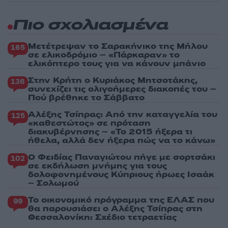
Πιο σχολιασμένα
Μετέτρεψαν το Σαρακήνικο της Μήλου
165
σε ελικοδρόμιο – «Πάρκαραν» το
ελικόπτερο τους για να κάνουν μπάνιο
Στην Κρήτη ο Κυριάκος Μητσοτάκης,
136
συνεχίζει τις ολιγοήμερες διακοπές του –
Πού βρέθηκε το Σάββατο
Αλέξης Τσίπρας: Από την καταγγελία του
125
«καθεστώτος» σε πρόταση
διακυβέρνησης – «Το 2015 ήξερα τι
ήθελα, αλλά δεν ήξερα πώς να το κάνω»
Ο Φειδίας Παναγιώτου πήγε με σορτσάκι
102
σε εκδήλωση μνήμης για τους
δολοφονημένους Κύπριους ήρωες Ισαάκ
– Σολωμού
Το οικονομικό πρόγραμμα της ΕΛΑΣ που
99
θα παρουσιάσει ο Αλέξης Τσίπρας στη
Θεσσαλονίκη: Σχέδιο τετραετίας