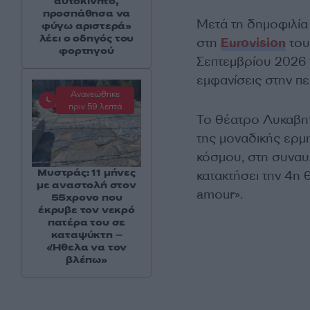
αυτοκίνητο,
προσπάθησα να
Μετά τη δημοφιλία
φύγω αριστερά»
λέει ο οδηγός του
στη
Eurovision
του
φορτηγού
Σεπτεμβρίου 2026 
εμφανίσεις στην πε
Ανανεώθηκε
πριν 59 λεπτά
Το θέατρο Λυκαβητ
της μοναδικής ερμη
κόσμου, στη συναυλ
Μυστράς: 11 μήνες
κατακτήσει την 4η 
με αναστολή στον
amour».
55χρονο που
έκρυβε τον νεκρό
πατέρα του σε
καταψύκτη –
«Ήθελα να τον
βλέπω»