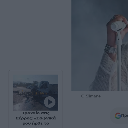
Ο Slimane
Τροχαίο στις
Προ
Σέρρες: «Ξαφνικά
μου ήρθε το