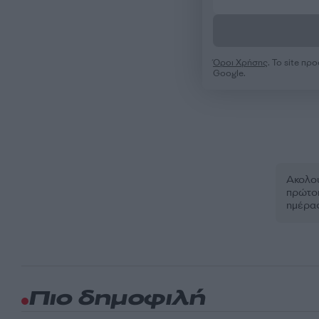
Όροι Χρήσης
. Το site π
Google.
Ακολου
πρώτοι
ημέρα
Πιο δημοφιλή