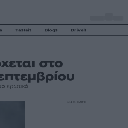
o
Αθήνα
35
C
a
Tasteit
Blogs
Driveit
χεται στο
Σεπτεμβρίου
 το ερωτικό
ΔΙΑΦΗΜΙΣΗ