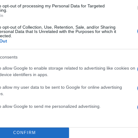
to opt-out of processing my Personal Data for Targeted
ing.
In
 μοναδική συναυλία
o opt-out of Collection, Use, Retention, Sale, and/or Sharing
ersonal Data that Is Unrelated with the Purposes for which it
imane «Ένα πιάνο. Μια φωνή» 10 Years Tour αποτελεί
lected.
Out
πολιτιστικά γεγονότα της χρονιάς στην Ευρώπη. Με 
ι γίνει παγκόσμιο anthem και την ικανότητά του να μ
consents
νο με τη συνοδεία ενός πιάνου, ο Slimane αποδεικνύ
υφαίος πρεσβευτής του σύγχρονου γαλλικού τραγουδιο
o allow Google to enable storage related to advertising like cookies on
evice identifiers in apps.
ΔΙΑΦΗΜΙΣΗ
o allow my user data to be sent to Google for online advertising
s.
to allow Google to send me personalized advertising.
CONFIRM