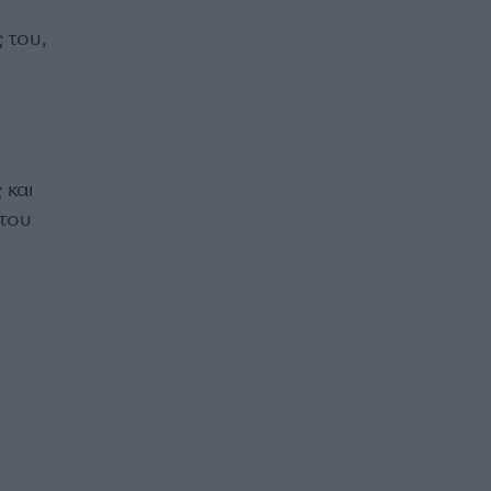
 του,
 και
 του