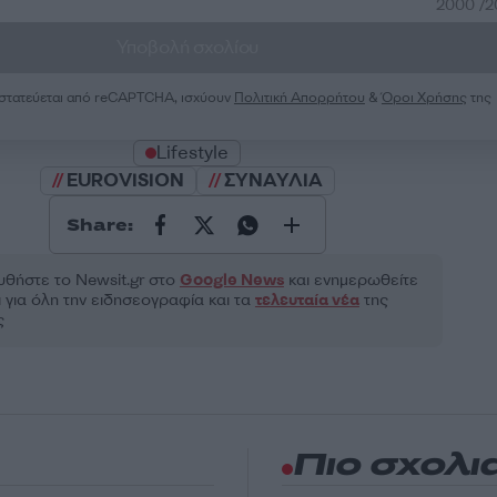
2000 /
Υποβολή σχολίου
ροστατεύεται από reCAPTCHA, ισχύουν
Πολιτική Απορρήτου
&
Όροι Χρήσης
της
Lifestyle
EUROVISION
ΣΥΝΑΥΛΙΑ
Share:
θήστε το Νewsit.gr στο
Google News
και ενημερωθείτε
 για όλη την ειδησεογραφία και τα
τελευταία νέα
της
ς
Πιο σχολι