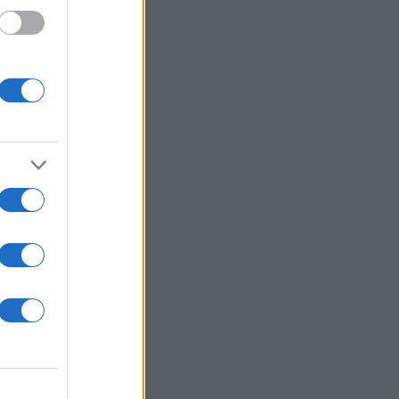
 ένα
το
αγεύει
ει
ύ.