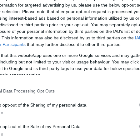
 εμπειρία ανεβαίνει επίπεδο κάτω από τον αθηναϊκό
formation for targeted advertising by us, please use the below opt-out s
r selection. Please note that after your opt-out request is processed y
αυλία που αναμένεται να είναι το μουσικό γεγονός τ
eing interest-based ads based on personal information utilized by us or
έατρο Λυκαβηττού.
disclosed to third parties prior to your opt-out. You may separately opt-
losure of your personal information by third parties on the IAB’s list of
. This information may also be disclosed by us to third parties on the
IA
Participants
that may further disclose it to other third parties.
 that this website/app uses one or more Google services and may gath
including but not limited to your visit or usage behaviour. You may click 
 to Google and its third-party tags to use your data for below specifi
ogle consent section.
l Data Processing Opt Outs
o opt-out of the Sharing of my personal data.
In
o opt-out of the Sale of my Personal Data.
In