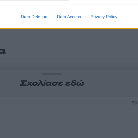
Data Deletion
Data Access
Privacy Policy
α
Σχολίασε εδώ
50