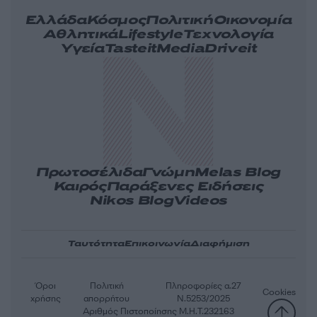
Ελλάδα
Κόσμος
Πολιτική
Οικονομία
Αθλητικά
Lifestyle
Τεχνολογία
Υγεία
Tasteit
Media
Driveit
Πρωτοσέλιδα
Γνώμη
Melas Blog
Καιρός
Παράξενες Ειδήσεις
Nikos Blog
Videos
Ταυτότητα
Επικοινωνία
Διαφήμιση
Όροι
Πολιτική
Πληροφορίες α.27
Cookies
χρήσης
απορρήτου
Ν.5253/2025
Αριθμός Πιστοποίησης Μ.Η.Τ.232163