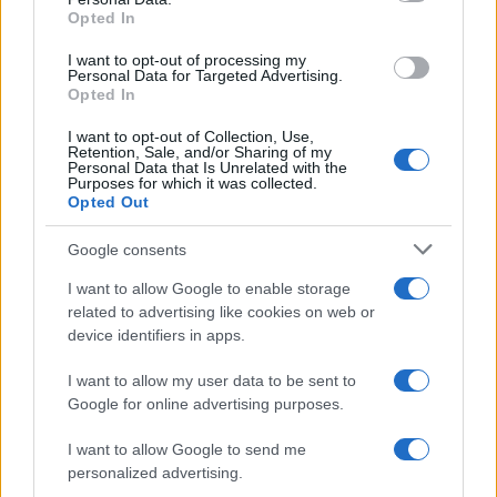
Opted In
I want to opt-out of processing my
Personal Data for Targeted Advertising.
Σχολίασε εδώ
Opted In
I want to opt-out of Collection, Use,
Retention, Sale, and/or Sharing of my
50 /50
Personal Data that Is Unrelated with the
Purposes for which it was collected.
Opted Out
Google consents
I want to allow Google to enable storage
2000 /2000
related to advertising like cookies on web or
device identifiers in apps.
Υποβολή σχολίου
I want to allow my user data to be sent to
Όροι Χρήσης
. Το site προστατεύεται από reCAPTCHA, ισχύουν
Google for online advertising purposes.
Πολιτική Απορρήτου
&
Όροι Χρήσης
της Google.
Lifestyle
I want to allow Google to send me
ΘΑΝΑΣΗΣ ΕΥΘΥΜΙΑΔΗΣ
personalized advertising.