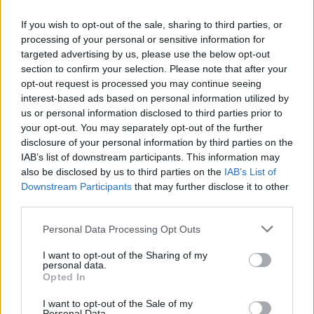
If you wish to opt-out of the sale, sharing to third parties, or
processing of your personal or sensitive information for
Αν τα χάσατε
targeted advertising by us, please use the below opt-out
section to confirm your selection. Please note that after your
opt-out request is processed you may continue seeing
interest-based ads based on personal information utilized by
us or personal information disclosed to third parties prior to
your opt-out. You may separately opt-out of the further
disclosure of your personal information by third parties on the
IAB’s list of downstream participants. This information may
also be disclosed by us to third parties on the
IAB’s List of
Downstream Participants
that may further disclose it to other
Η τελευταία συνέντευξη
Μιχάλης
third parties.
του Δημήτρη
Δημητρακόπουλος: Σπ
Κωνσταντάρα - Τι είχε πει
έξοδος με τον γιο του 
Please note that this website/app uses one or more Google
Personal Data Processing Opt Outs
για Λιάγκα, Μαλέσκου και
βόλτα τους στα
services and may gather and store information including but
Μουτσινά
Ματογιάννια της Μυκ
not limited to your visit or usage behaviour. You may click to
I want to opt-out of the Sharing of my
personal data.
grant or deny consent to Google and its third-party tags to
Opted In
use your data for below specified purposes in below Google
Σχόλια
consent section.
I want to opt-out of the Sale of my
Personal Data.