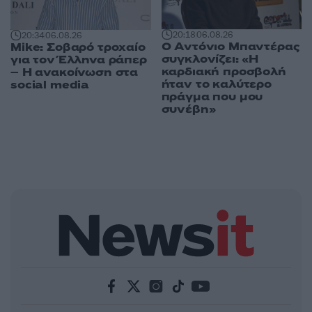
20:18
06.08.26
20:34
06.08.26
Ο Αντόνιο Μπαντέρας
Mike: Σοβαρό τροχαίο
συγκλονίζει: «Η
για τον Έλληνα ράπερ
καρδιακή προσβολή
– Η ανακοίνωση στα
ήταν το καλύτερο
social media
πράγμα που μου
συνέβη»