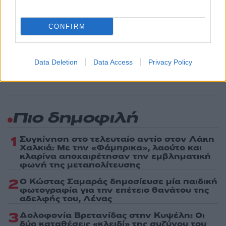
Share:
CONFIRM
Ακολουθήστε το Νewsit.gr στο
Google News
και
ενημερωθείτε πρώτοι για όλη την ειδησεογραφία και τα
τελευταία νέα
της ημέρας
Data Deletion
Data Access
Privacy Policy
Πιο δημοφιλή
1
Συγκίνηση στο τελευταίο αντίο στον Λάκη
Χαλκιά: Με την «Φάμπρικα», λαούτο και
κλαρίνα αποχαιρέτησαν την εμβληματική
φωνή της μεταπολίτευσης
2
Ο Κώστας Σαμαράς δημοσίευσε μία παιδική
φωτογραφία για την επέτειο θανάτου της
αδελφής του, Λένας
3
Δολοφονία Βρετανίδας στην Κυψέλη: Οι
δύο καταθέσεις «κλειδί» της συζύγου του