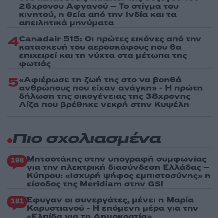
26χρονου Αφγανού – Το στίγμα του
κινητού, η θεία από την Ινδία και τα
απειλητικά μηνύματα
4
Canadair 515: Οι πρώτες εικόνες από την
κατασκευή του αεροσκάφους που θα
επιχειρεί και τη νύχτα στα μέτωπα της
φωτιάς
5
«Αφιέρωσε τη ζωή της στο να βοηθά
ανθρώπους που είχαν ανάγκη» - Η πρώτη
δήλωση της οικογένειας της 38χρονης
Λίζα που βρέθηκε νεκρή στην Κυψέλη
Πιο σχολιασμένα
Μητσοτάκης στην υπογραφή συμφωνίας
198
για την ηλεκτρική διασύνδεση Ελλάδας –
Κύπρου: «Ισχυρή ψήφος εμπιστοσύνης» η
είσοδος της Meridiam στην GSI
Έφυγαν οι συνεργάτες, μένει η Μαρία
181
Καρυστιανού - Η επόμενη μέρα για την
«Ελπίδα για τη Δημοκρατία»