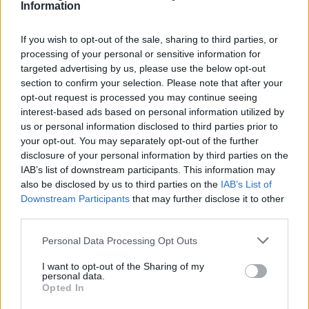
Information
ΔΙΑΦΗΜΙΣΗ
If you wish to opt-out of the sale, sharing to third parties, or
processing of your personal or sensitive information for
targeted advertising by us, please use the below opt-out
section to confirm your selection. Please note that after your
opt-out request is processed you may continue seeing
interest-based ads based on personal information utilized by
us or personal information disclosed to third parties prior to
your opt-out. You may separately opt-out of the further
disclosure of your personal information by third parties on the
IAB’s list of downstream participants. This information may
also be disclosed by us to third parties on the
IAB’s List of
Downstream Participants
that may further disclose it to other
third parties.
Αν τα χάσατε
Please note that this website/app uses one or more Google
Personal Data Processing Opt Outs
services and may gather and store information including but
not limited to your visit or usage behaviour. You may click to
I want to opt-out of the Sharing of my
personal data.
grant or deny consent to Google and its third-party tags to
Opted In
use your data for below specified purposes in below Google