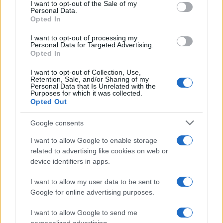
consent section.
I want to opt-out of the Sale of my
Personal Data.
Opted In
I want to opt-out of processing my
Ίση με 6 βόμβες Χιροσίμα η
Σούπερ μάρκετ: Νέε
Personal Data for Targeted Advertising.
ενέργεια που
μειώσεις τιμών – 91
Opted In
απελευθερώθηκε από τη
προϊόντα στην εθνι
mega fire σε Αττική και
πρωτοβουλία, ανάμε
I want to opt-out of Collection, Use,
Βοιωτία - Πώς κάηκε μέσα
τους 130 σχολικά
Retention, Sale, and/or Sharing of my
Personal Data that Is Unrelated with the
σε 2 βράδια το 55% της
Purposes for which it was collected.
έκτασης
Opted Out
Google consents
Σχόλια
I want to allow Google to enable storage
related to advertising like cookies on web or
device identifiers in apps.
I want to allow my user data to be sent to
Σχολίασε εδώ
Google for online advertising purposes.
I want to allow Google to send me
50 /50