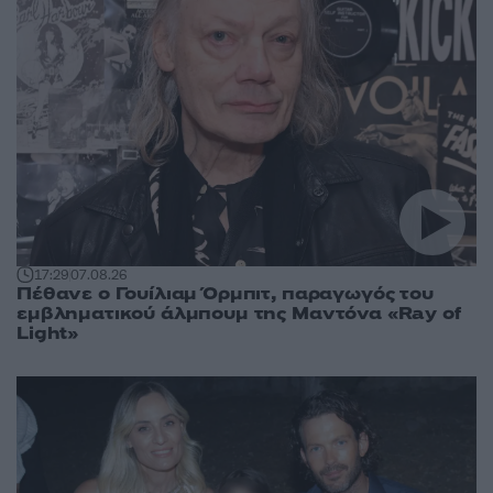
17:29
07.08.26
Πέθανε ο Γουίλιαμ Όρμπιτ, παραγωγός του
εμβληματικού άλμπουμ της Μαντόνα «Ray of
Light»