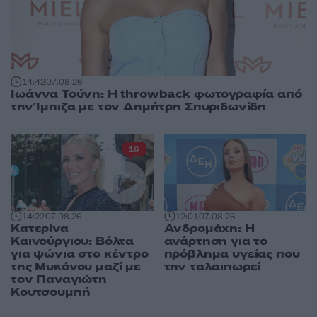
14:42
07.08.26
Ιωάννα Τούνη: Η throwback φωτογραφία από
την Ίμπιζα με τον Δημήτρη Σπυριδωνίδη
16
14:22
07.08.26
12:01
07.08.26
Κατερίνα
Ανδρομάχη: Η
Καινούργιου: Βόλτα
ανάρτηση για το
για ψώνια στο κέντρο
πρόβλημα υγείας που
της Μυκόνου μαζί με
την ταλαιπωρεί
τον Παναγιώτη
Κουτσουμπή