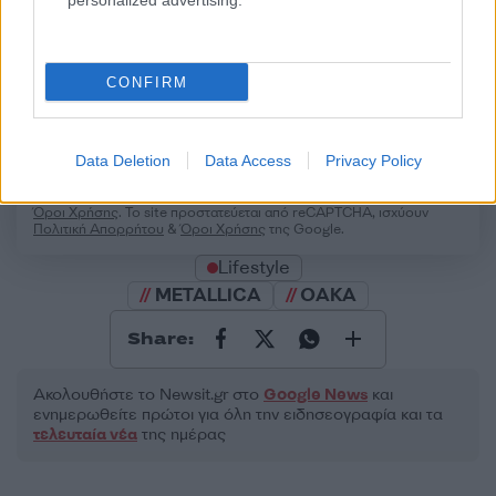
personalized advertising.
CONFIRM
2000 /2000
Υποβολή σχολίου
Data Deletion
Data Access
Privacy Policy
Όροι Χρήσης
. Το site προστατεύεται από reCAPTCHA, ισχύουν
Πολιτική Απορρήτου
&
Όροι Χρήσης
της Google.
Lifestyle
METALLICA
ΟΑΚΑ
Share:
Ακολουθήστε το Νewsit.gr στο
Google News
και
ενημερωθείτε πρώτοι για όλη την ειδησεογραφία και τα
τελευταία νέα
της ημέρας