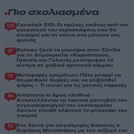
Πιο σχολιασμένα
Canadair 515: Οι πρώτες εικόνες από την
131
κατασκευή του αεροσκάφους που θα
επιχειρεί και τη νύχτα στα μέτωπα της
φωτιάς
Βγήκαν ξανά τα μαχαίρια στην Ελπίδα
87
για τη Δημοκρατία: «Καρυστιανού,
Γρατσία και Γαλανός μετέτρεψαν το
κίνημα σε φοβικό αρχηγικό κόμμα»
Μεταφορές χρημάτων: Πότε μπορεί να
71
θεωρηθούν δωρεές και να επιβληθεί
φόρος – Τι ισχυεί για τις γονικές παροχές
Απίστευτο κι όμως αληθινό -
56
Aναστέλλονται τα τακτικά ραντεβού του
αγγειοχειρουργού του νοσοκομείου
Χανίων επειδή κλάπηκε το μηχανάκι του
γιατρού
Στα Χανιά για ολιγοήμερες διακοπές ο
52
Κυριάκος Μητσοτάκης με την σύζυγό του