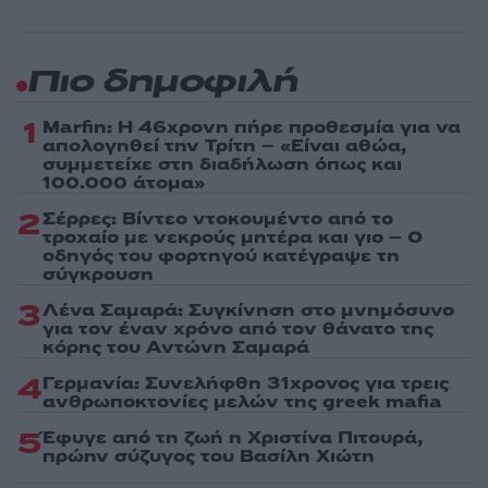
Πιο δημοφιλή
1
Marfin: Η 46χρονη πήρε προθεσμία για να
απολογηθεί την Τρίτη – «Είναι αθώα,
συμμετείχε στη διαδήλωση όπως και
100.000 άτομα»
2
Σέρρες: Βίντεο ντοκουμέντο από το
τροχαίο με νεκρούς μητέρα και γιο – Ο
οδηγός του φορτηγού κατέγραψε τη
σύγκρουση
3
Λένα Σαμαρά: Συγκίνηση στο μνημόσυνο
για τον έναν χρόνο από τον θάνατο της
κόρης του Αντώνη Σαμαρά
4
Γερμανία: Συνελήφθη 31χρονος για τρεις
ανθρωποκτονίες μελών της greek mafia
5
Έφυγε από τη ζωή η Χριστίνα Πιτουρά,
πρώην σύζυγος του Βασίλη Χιώτη