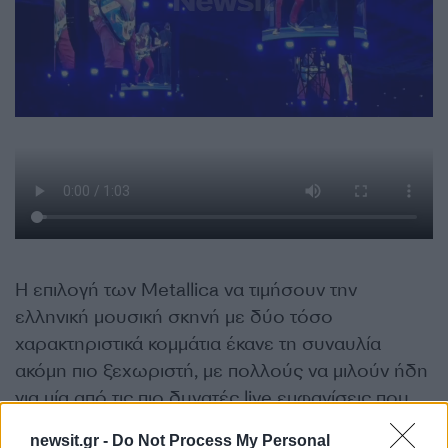
Η επιλογή των Metallica να τιμήσουν την
ελληνική μουσική σκηνή με δύο τόσο
χαρακτηριστικά κομμάτια έκανε τη συναυλία
ακόμη πιο ξεχωριστή, με πολλούς να μιλούν ήδη
για μία από τις πιο δυνατές live εμφανίσεις που
έχουν γίνει ποτέ στην Ελλάδα.
newsit.gr -
Do Not Process My Personal