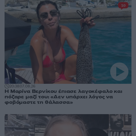
10
20:38
07.08.26
Η Μαρίνα Βερνίκου έπιασε λαγοκέφαλο και
πόζαρε μαζί του: «Δεν υπάρχει λόγος να
φοβόμαστε τη θάλασσα»