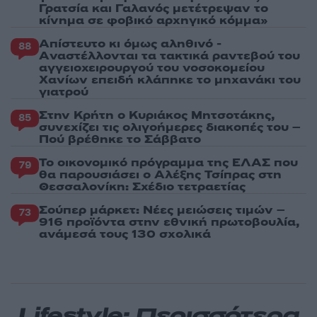
Γρατσία και Γαλανός μετέτρεψαν το
κίνημα σε φοβικό αρχηγικό κόμμα»
Απίστευτο κι όμως αληθινό -
88
Aναστέλλονται τα τακτικά ραντεβού του
αγγειοχειρουργού του νοσοκομείου
Χανίων επειδή κλάπηκε το μηχανάκι του
γιατρού
Στην Κρήτη ο Κυριάκος Μητσοτάκης,
85
συνεχίζει τις ολιγοήμερες διακοπές του –
Πού βρέθηκε το Σάββατο
Το οικονομικό πρόγραμμα της ΕΛΑΣ που
79
θα παρουσιάσει ο Αλέξης Τσίπρας στη
Θεσσαλονίκη: Σχέδιο τετραετίας
Σούπερ μάρκετ: Νέες μειώσεις τιμών –
73
916 προϊόντα στην εθνική πρωτοβουλία,
ανάμεσά τους 130 σχολικά
Lifestyle: Περισσότερα