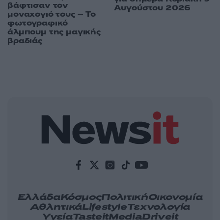
βάφτισαν τον
Αυγούστου 2026
μοναχογιό τους – Το
φωτογραφικό
άλμπουμ της μαγικής
βραδιάς
Ελλάδα
Κόσμος
Πολιτική
Οικονομία
Αθλητικά
Lifestyle
Τεχνολογία
Υγεία
Tasteit
Media
Driveit