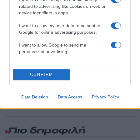
2000 /2000
related to advertising like cookies on web or
Υποβολή σχολίου
device identifiers in apps.
I want to allow my user data to be sent to
Όροι Χρήσης
. Το site προστατεύεται από reCAPTCHA, ισχύουν
Πολιτική Απορρήτου
&
Όροι Χρήσης
της Google.
Google for online advertising purposes.
Lifestyle
I want to allow Google to send me
ΟΛΓΑ ΚΕΦΑΛΟΓΙΑΝΝΗ
personalized advertising.
Share:
CONFIRM
Ακολουθήστε το Νewsit.gr στο
Google News
και
ενημερωθείτε πρώτοι για όλη την ειδησεογραφία και τα
τελευταία νέα
της ημέρας
Data Deletion
Data Access
Privacy Policy
Πιο δημοφιλή