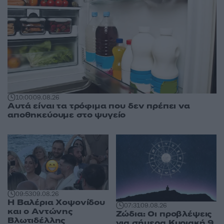
10:00
09.08.26
Αυτά είναι τα τρόφιμα που δεν πρέπει να
αποθηκεύουμε στο ψυγείο
09:53
09.08.26
Η Βαλέρια Χοψονίδου
07:31
09.08.26
και ο Αντώνης
Ζώδια: Οι προβλέψεις
Βλωτιδέλλης
για σήμερα Κυριακή 9