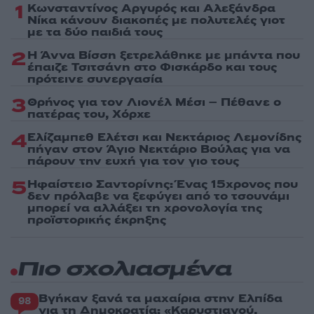
1
Κωνσταντίνος Αργυρός και Αλεξάνδρα
Νίκα κάνουν διακοπές με πολυτελές γιοτ
με τα δύο παιδιά τους
2
Η Άννα Βίσση ξετρελάθηκε με μπάντα που
έπαιζε Τσιτσάνη στο Φισκάρδο και τους
πρότεινε συνεργασία
3
Θρήνος για τον Λιονέλ Μέσι – Πέθανε ο
πατέρας του, Χόρχε
4
Ελίζαμπεθ Ελέτσι και Νεκτάριος Λεμονίδης
πήγαν στον Άγιο Νεκτάριο Βούλας για να
πάρουν την ευχή για τον γιο τους
5
Ηφαίστειο Σαντορίνης: Ένας 15χρονος που
δεν πρόλαβε να ξεφύγει από το τσουνάμι
μπορεί να αλλάξει τη χρονολογία της
προϊστορικής έκρηξης
Πιο σχολιασμένα
Βγήκαν ξανά τα μαχαίρια στην Ελπίδα
98
για τη Δημοκρατία: «Καρυστιανού,