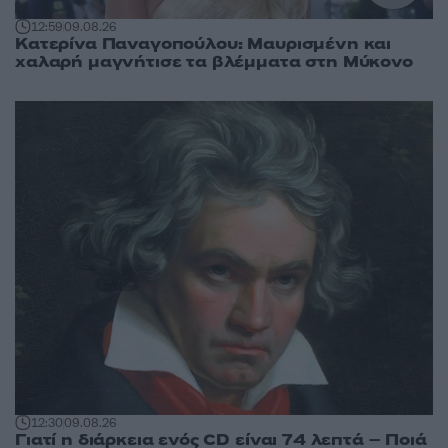
12:59
09.08.26
Κατερίνα Παναγοπούλου: Μαυρισμένη και
χαλαρή μαγνήτισε τα βλέμματα στη Μύκονο
12:30
09.08.26
Γιατί η διάρκεια ενός CD είναι 74 λεπτά – Ποιά