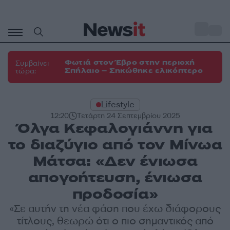
Μετάβαση
σε
o
33
περιεχόμενο
Φωτιά στον Έβρο στην περιοχή
Συμβαίνει
Σπήλαιο – Σηκώθηκε ελικόπτερο
τώρα:
Lifestyle
12:20
Τετάρτη 24 Σεπτεμβρίου 2025
Όλγα Κεφαλογιάννη για
το διαζύγιο από τον Μίνωα
Μάτσα: «Δεν ένιωσα
απογοήτευση, ένιωσα
προδοσία»
«Σε αυτήν τη νέα φάση που έχω διάφορους
τίτλους, θεωρώ ότι ο πιο σημαντικός από