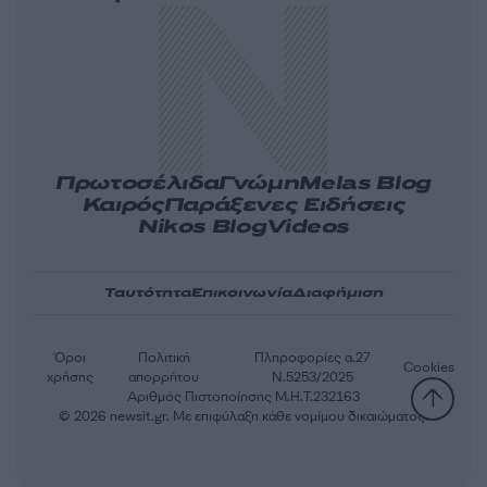
Πρωτοσέλιδα
Γνώμη
Melas Blog
Καιρός
Παράξενες Ειδήσεις
Nikos Blog
Videos
Ταυτότητα
Επικοινωνία
Διαφήμιση
Όροι
Πολιτική
Πληροφορίες α.27
Cookies
χρήσης
απορρήτου
Ν.5253/2025
Αριθμός Πιστοποίησης Μ.Η.Τ.232163
© 2026 newsit.gr. Με επιφύλαξη κάθε νομίμου δικαιώματος.