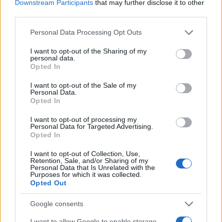
Downstream Participants
that may further disclose it to other
Γκρες: Τα φιλιά με την
Εξώδικο σε ιδιοκτήτρ
third parties.
Μάντελιν Κλάιν που
καταστήματος ρούχω
πυροδοτούν φήμες για
«Δεν είμαι δικομανής 
Please note that this website/app uses one or more Google
Personal Data Processing Opt Outs
μεταξύ τους σχέση
πρόκειται για το όνο
services and may gather and store information including but
μου»
not limited to your visit or usage behaviour. You may click to
I want to opt-out of the Sharing of my
personal data.
grant or deny consent to Google and its third-party tags to
Opted In
use your data for below specified purposes in below Google
Σχόλια
consent section.
I want to opt-out of the Sale of my
Personal Data.
Opted In
I want to opt-out of processing my
Personal Data for Targeted Advertising.
Σχολίασε εδώ
Opted In
I want to opt-out of Collection, Use,
Retention, Sale, and/or Sharing of my
50 /50
Personal Data that Is Unrelated with the
Purposes for which it was collected.
Opted Out
Google consents
I want to allow Google to enable storage