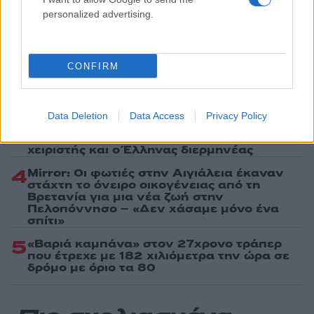
Πιο δημοφιλή
personalized advertising.
1
Έφυγαν οι συνεργάτες, μένει η Μαρία
Καρυστιανού - Η επόμενη μέρα για την
«Ελπίδα για τη Δημοκρατία»
CONFIRM
2
Σαμοθράκη: «Μαμά νόμιζες ότι δε θα σε
ξαναδώ;» – Τα πρώτα λόγια του 22χρονου
που έπεσε σε κανάλι με καυτό νερό
Data Deletion
Data Access
Privacy Policy
3
Ψάθα: «Δεν υπήρξε τεχνικό πρόβλημα με
τα δύο ελικόπτερα» κατέθεσαν ο Βρετανός
χειριστής και ο Έλληνας διερμηνέας
4
Mirror: Οι φωτιές στην Αιγιάλεια έκαναν
στάχτη το όνειρο οικογένειας από τη
Βρετανία για μια νέα ζωή στην
Πελοπόννησο – «Δεν χάσαμε μόνο ένα
σπίτι»
5
«Βαριά καμπάνα» στον 27χρονο τράπερ
που έτρεχε με 182 χιλιόμετρα την ώρα σε
δρόμο με όριο τα 80