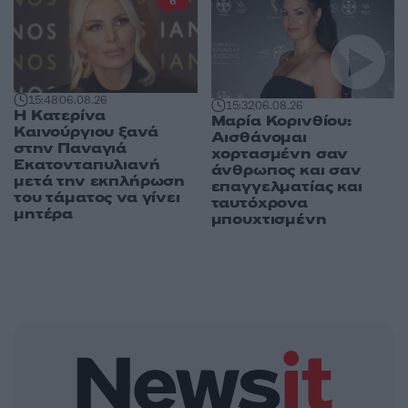
6
15:48
06.08.26
15:32
06.08.26
Η Κατερίνα
Μαρία Κορινθίου:
Καινούργιου ξανά
Αισθάνομαι
στην Παναγιά
χορτασμένη σαν
Εκατονταπυλιανή
άνθρωπος και σαν
μετά την εκπλήρωση
επαγγελματίας και
του τάματος να γίνει
ταυτόχρονα
μητέρα
μπουχτισμένη