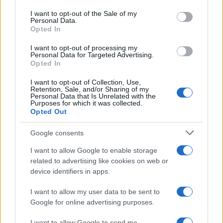
use your data for below specified purposes in below Google
consent section.
I want to opt-out of the Sale of my
2000 /2000
Personal Data.
Opted In
Υποβολή σχολίου
I want to opt-out of processing my
Personal Data for Targeted Advertising.
Όροι Χρήσης
. Το site προστατεύεται από reCAPTCHA, ισχύουν
Opted In
Πολιτική Απορρήτου
&
Όροι Χρήσης
της Google.
I want to opt-out of Collection, Use,
Lifestyle
Retention, Sale, and/or Sharing of my
ΟΛΓΑ ΚΙΟΥΡΤΣΑΚΗ
Personal Data that Is Unrelated with the
Purposes for which it was collected.
Opted Out
Share:
Google consents
Ακολουθήστε το Νewsit.gr στο
Google News
και
ενημερωθείτε πρώτοι για όλη την ειδησεογραφία και τα
I want to allow Google to enable storage
τελευταία νέα
της ημέρας
related to advertising like cookies on web or
device identifiers in apps.
I want to allow my user data to be sent to
Google for online advertising purposes.
I want to allow Google to send me