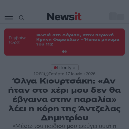
Μετάβαση
σε
o
34
περιεχόμενο
Φωτιά στη Λάρισα, στην περιοχή
Φω
Συμβαίνει
Κρήνη Φαρσάλων – Ήχησε μήνυμα
Κο
τώρα:
του 112
α
Lifestyle
10:51
Τετάρτη 17 Ιουνίου 2026
Όλγα Κιουρτσάκη: «Αν
ήταν στο χέρι μου δεν θα
έβγαινα στην παραλία»
λέει η κόρη της Άντζελας
Δημητρίου
«Μέσω του παιδιού μου φεύγει αυτή η