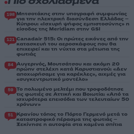
Πιο σχολιασμένα
Μητσοτάκης στην υπογραφή συμφωνίας
198
για την ηλεκτρική διασύνδεση Ελλάδας –
Κύπρου: «Ισχυρή ψήφος εμπιστοσύνης» η
είσοδος της Meridiam στην GSI
Canadair 515: Οι πρώτες εικόνες από την
121
κατασκευή του αεροσκάφους που θα
επιχειρεί και τη νύχτα στα μέτωπα της
φωτιάς
Αυγερινός, Μουτσάτσου και ακόμη 20
84
πρώην στελέχη κατά Καρυστιανού: «Δεν
αποχωρήσαμε για καρέκλες», αιχμές για
«συγκεντρωτικό μοντέλο»
Το πολωμένο μελτέμι που τροφοδότησε
59
τις φωτιές σε Αττική και Βοιωτία: «Από τα
ισχυρότερα επεισόδια των τελευταίων 50
χρόνων»
Κρανίου τόπος το Πόρτο Γερμενό μετά το
51
καταστροφικό πέρασμα της φωτιάς –
Ξεκίνησε η αυτοψία στα καμένα σπίτια