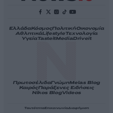
Ελλάδα
Κόσμος
Πολιτική
Οικονομία
Αθλητικά
Lifestyle
Τεχνολογία
Υγεία
Tasteit
Media
Driveit
Πρωτοσέλιδα
Γνώμη
Melas Blog
Καιρός
Παράξενες Ειδήσεις
Nikos Blog
Videos
Ταυτότητα
Επικοινωνία
Διαφήμιση