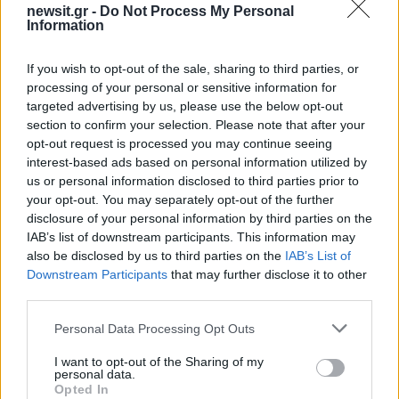
newsit.gr -
Do Not Process My Personal
Information
Σάσα Μπάστα: Στέλνω
Ο Πάνος Κατσαρίδη
φωτογραφίες και πικάντικα
ανακοίνωσε ότι αποχω
If you wish to opt-out of the sale, sharing to third parties, or
μηνύματα στον σύζυγό
από «Το Πρωινό» του Α
processing of your personal or sensitive information for
μου για να μην ξεχνάει τι
«Δεν ήταν δική μο
targeted advertising by us, please use the below opt-out
γυναίκα έχει
απόφαση»
section to confirm your selection. Please note that after your
opt-out request is processed you may continue seeing
Σχόλια
interest-based ads based on personal information utilized by
us or personal information disclosed to third parties prior to
your opt-out. You may separately opt-out of the further
disclosure of your personal information by third parties on the
IAB’s list of downstream participants. This information may
also be disclosed by us to third parties on the
IAB’s List of
Σχολίασε εδώ
Downstream Participants
that may further disclose it to other
third parties.
Please note that this website/app uses one or more Google
50 /50
Personal Data Processing Opt Outs
services and may gather and store information including but
not limited to your visit or usage behaviour. You may click to
I want to opt-out of the Sharing of my
personal data.
grant or deny consent to Google and its third-party tags to
Opted In