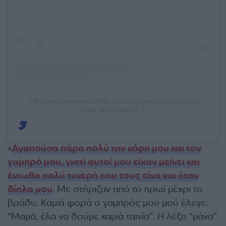
Η δημοσίευση κοινοποιήθηκε από το χρήστη Olga Kiourtsaki
Olga_dk (@olga.d.k_)
«
Αγαπούσα πάρα πολύ την κόρη μου και τον
γαμπρό μου, γιατί αυτοί μου είχαν μείνει και
ένιωθα πολύ τυχερή που τους είχα και ήταν
δίπλα μου
. Με στήριζαν από το πρωί μέχρι το
βράδυ. Καμιά φορά ο γαμπρός μου μού έλεγε:
“Μαμά, έλα να δούμε καμιά ταινία”. Η λέξη “μάνα”