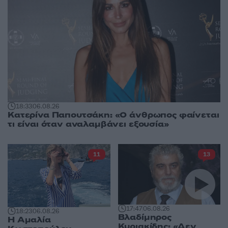
18:33
06.08.26
Κατερίνα Παπουτσάκη: «Ο άνθρωπος φαίνεται
τι είναι όταν αναλαμβάνει εξουσία»
11
13
17:47
06.08.26
18:23
06.08.26
Βλαδίμηρος
Η Αμαλία
Κυριακίδης: «Δεν