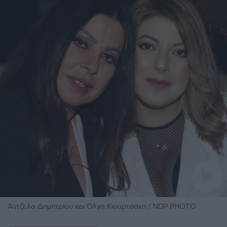
Άντζελα Δημητρίου και Όλγα Κιουρτσάκη / NDP PHOTO