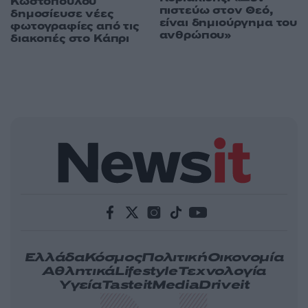
Κωστοπούλου
πιστεύω στον Θεό,
δημοσίευσε νέες
είναι δημιούργημα του
φωτογραφίες από τις
ανθρώπου»
διακοπές στο Κάπρι
Ελλάδα
Κόσμος
Πολιτική
Οικονομία
Αθλητικά
Lifestyle
Τεχνολογία
Υγεία
Tasteit
Media
Driveit