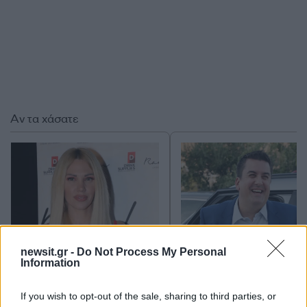
Αν τα χάσατε
newsit.gr -
Do Not Process My Personal
Information
Σάσα Μπάστα: Στέλνω
Ο Πάνος Κατσαρίδη
φωτογραφίες και πικάντικα
ανακοίνωσε ότι αποχω
μηνύματα στον σύζυγό
από «Το Πρωινό» του Α
If you wish to opt-out of the sale, sharing to third parties, or
μου για να μην ξεχνάει τι
«Δεν ήταν δική μο