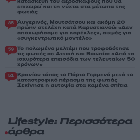
κατασκευή του αεροσκάφους που θα
επιχειρεί και τη νύχτα στα μέτωπα της
φωτιάς
Αυγερινός, Μουτσάτσου και ακόμη 20
85
πρώην στελέχη κατά Καρυστιανού: «Δεν
αποχωρήσαμε για καρέκλες», αιχμές για
«συγκεντρωτικό μοντέλο»
Το πολωμένο μελτέμι που τροφοδότησε
59
τις φωτιές σε Αττική και Βοιωτία: «Από τα
ισχυρότερα επεισόδια των τελευταίων 50
χρόνων»
Κρανίου τόπος το Πόρτο Γερμενό μετά το
51
καταστροφικό πέρασμα της φωτιάς –
Ξεκίνησε η αυτοψία στα καμένα σπίτια
Lifestyle: Περισσότερα
άρθρα