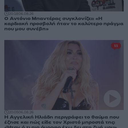
20:18
06.08.26
Ο Αντόνιο Μπαντέρας συγκλονίζει: «Η
καρδιακή προσβολή ήταν το καλύτερο πράγμα
που μου συνέβη»
11
20:05
06.08.26
Η Αγγελική Ηλιάδη περιγράφει το θαύμα που
έζησε και πώς είδε τον Χριστό μπροστά της:
«Ήταν ό,τι πιο όμορφο έχω δει στη ζωή μου»