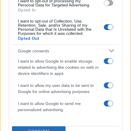
I want to opt-out of processing my
Όροι Χρήσης
. Το site προστατεύεται από reCAPTCHA, ισχύουν
Personal Data for Targeted Advertising.
Πολιτική Απορρήτου
&
Όροι Χρήσης
της Google.
Opted In
Lifestyle
I want to opt-out of Collection, Use,
ΟΛΓΑ ΚΙΟΥΡΤΣΑΚΗ
Retention, Sale, and/or Sharing of my
Personal Data that Is Unrelated with the
Purposes for which it was collected.
Share:
Opted Out
Google consents
Ακολουθήστε το Νewsit.gr στο
Google News
και
ενημερωθείτε πρώτοι για όλη την ειδησεογραφία και τα
I want to allow Google to enable storage
τελευταία νέα
της ημέρας
related to advertising like cookies on web or
device identifiers in apps.
I want to allow my user data to be sent to
Google for online advertising purposes.
Πιο δημοφιλή
I want to allow Google to send me
personalized advertising.
1
Έφυγαν οι συνεργάτες, μένει η Μαρία
Καρυστιανού - Η επόμενη μέρα για την
«Ελπίδα για τη Δημοκρατία»