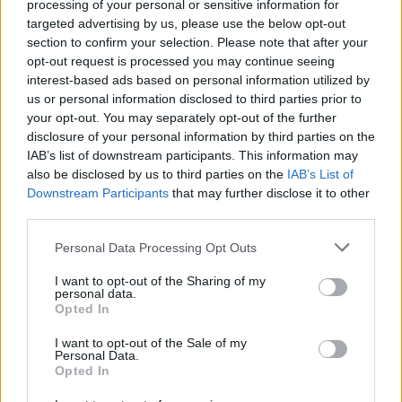
processing of your personal or sensitive information for
γυναίκα έχει
απόφαση»
targeted advertising by us, please use the below opt-out
section to confirm your selection. Please note that after your
opt-out request is processed you may continue seeing
Σχόλια
interest-based ads based on personal information utilized by
us or personal information disclosed to third parties prior to
your opt-out. You may separately opt-out of the further
disclosure of your personal information by third parties on the
IAB’s list of downstream participants. This information may
Σχολίασε εδώ
also be disclosed by us to third parties on the
IAB’s List of
Downstream Participants
that may further disclose it to other
third parties.
50 /50
Please note that this website/app uses one or more Google
Personal Data Processing Opt Outs
services and may gather and store information including but
not limited to your visit or usage behaviour. You may click to
I want to opt-out of the Sharing of my
personal data.
grant or deny consent to Google and its third-party tags to
Opted In
use your data for below specified purposes in below Google
2000 /2000
consent section.
I want to opt-out of the Sale of my
Personal Data.
Υποβολή σχολίου
Opted In