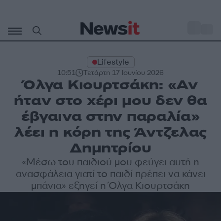
Μετάβαση
σε
o
31
περιεχόμενο
Lifestyle
10:51
Τετάρτη 17 Ιουνίου 2026
Όλγα Κιουρτσάκη: «Αν
ήταν στο χέρι μου δεν θα
έβγαινα στην παραλία»
λέει η κόρη της Άντζελας
Δημητρίου
«Μέσω του παιδιού μου φεύγει αυτή η
ανασφάλεια γιατί το παιδί πρέπει να κάνει
μπάνια» εξηγεί η Όλγα Κιουρτσάκη