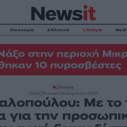
Οικονομία
Αθλητικά
Lifestyle
Medi
Νάξο στην περιοχή Μικρ
θηκαν 10 πυροσβέστες
Lifestyle
18:35
Κυριακή 24 Αυγούστου 2025
αλοπούλου: Με το 
 για την προσωπι