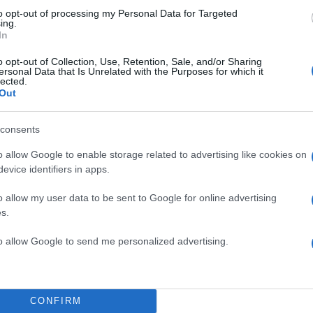
to opt-out of processing my Personal Data for Targeted
ing.
In
o opt-out of Collection, Use, Retention, Sale, and/or Sharing
ersonal Data that Is Unrelated with the Purposes for which it
lected.
Out
consents
o allow Google to enable storage related to advertising like cookies on
evice identifiers in apps.
o allow my user data to be sent to Google for online advertising
s.
to allow Google to send me personalized advertising.
CONFIRM