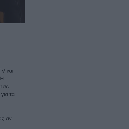
V και
 Η
φησε
για τα
ές αν