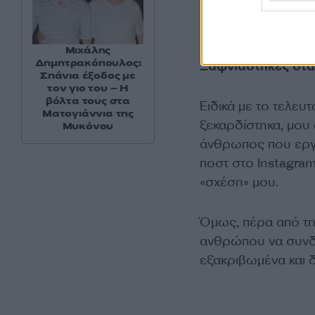
Μιχάλης
Δημητρακόπουλος:
Ξαφνιάστηκες ότα
Σπάνια έξοδος με
τον γιο του – Η
βόλτα τους στα
Ειδικά με το τελευ
Ματογιάννια της
ξεκαρδίστηκα, μου
Μυκόνου
άνθρωπος που εργά
ποστ στο Instagram
«σχέση» μου.
Όμως, πέρα από τη
ανθρώπου να συνδέε
εξακριβωμένα και δ