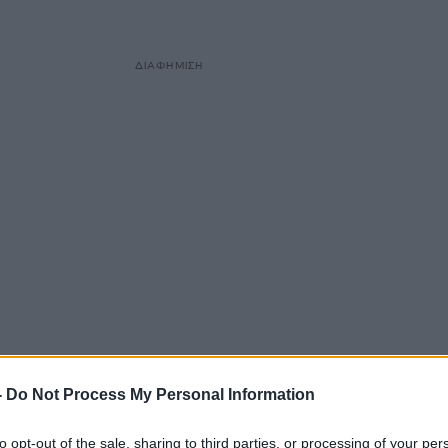
ΔΙΑΦΗΜΙΣΗ
έκτρα» πώς ήρθε;
-
Do Not Process My Personal Information
φωνο για να περάσω από ακρόαση. Εκείνη την περί
to opt-out of the sale, sharing to third parties, or processing of your per