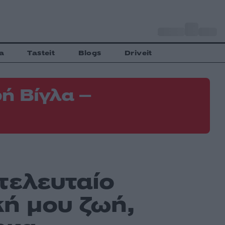
o
Αθήνα
35
C
a
Tasteit
Blogs
Driveit
ή Βίγλα –
τελευταίο
κή μου ζωή,