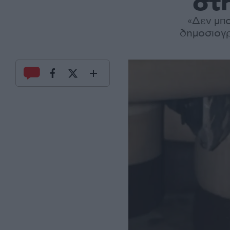
στ
«Δεν μπ
δημοσιογρ