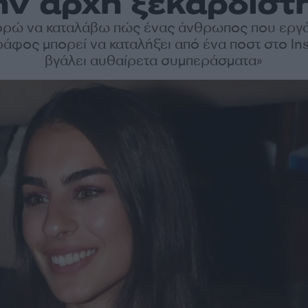
ην αρχή ξεκαρδίστ
ορώ να καταλάβω πώς ένας άνθρωπος που εργά
άφος μπορεί να καταλήξει από ένα ποστ στο In
βγάλει αυθαίρετα συμπεράσματα»