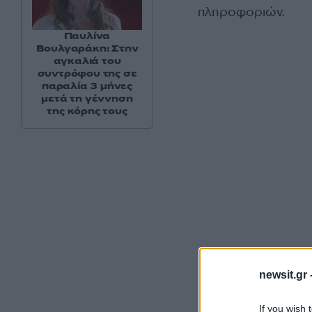
πληροφοριών.
Παυλίνα
Βουλγαράκη: Στην
αγκαλιά του
συντρόφου της σε
παραλία 3 μήνες
μετά τη γέννηση
της κόρης τους
Ο ρόλος στην «Ηλ
newsit.gr 
Με πήραν ένα τηλέ
If you wish 