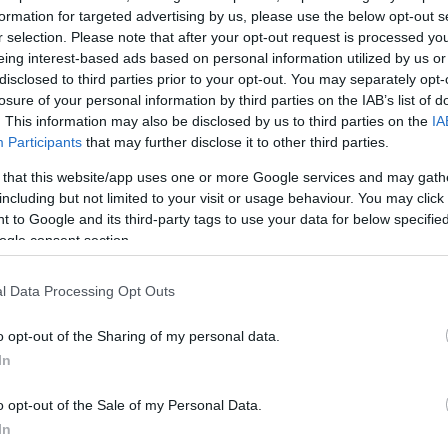
ολή, στο τελευταίο μου έτος, και μέσα μου υπήρχε μ
formation for targeted advertising by us, please use the below opt-out s
ρα αν έπρεπε να πάω ή όχι. Τελικά, πήγα. Δεν μπορώ
r selection. Please note that after your opt-out request is processed y
eing interest-based ads based on personal information utilized by us or
άγχος, αλλά ούτε και πίστευα ότι είχα πάει τόσο καλά,
disclosed to third parties prior to your opt-out. You may separately opt-
.
losure of your personal information by third parties on the IAB’s list of
. This information may also be disclosed by us to third parties on the
IA
Participants
that may further disclose it to other third parties.
ες αργότερα, μου τηλεφώνησαν ξανά, για να μου που
 να με δει. Εκείνη τη στιγμή σκέφτηκα από μέσα μου
 that this website/app uses one or more Google services and may gath
including but not limited to your visit or usage behaviour. You may click 
ελικά, πήρα τον ρόλο της Νεφέλης, κάτι που ούτε πο
 to Google and its third-party tags to use your data for below specifi
νταστώ. Αργότερα έμαθα από τη σκηνοθέτιδα πως,
ogle consent section.
για έναν άλλον ρόλο. Ώσπου η Βίκυ Μανώλη είπε: «Όχ
 μου». Και έτσι έγινε.
l Data Processing Opt Outs
ΔΙΑΦΗΜΙΣΗ
o opt-out of the Sharing of my personal data.
In
o opt-out of the Sale of my Personal Data.
In