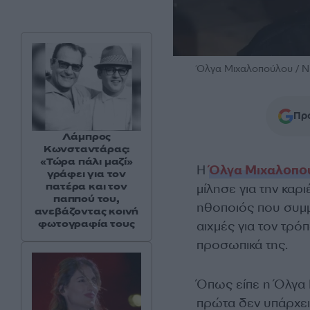
Όλγα Μιχαλοπούλου /
Προ
Λάμπρος
Κωνσταντάρας:
«Τώρα πάλι μαζί»
Η
Όλγα Μιχαλοπο
γράφει για τον
πατέρα και τον
μίλησε για την καρ
παππού του,
ηθοποιός που συμμ
ανεβάζοντας κοινή
φωτογραφία τους
αιχμές για τον τρό
προσωπικά της.
Όπως είπε η Όλγα 
πρώτα δεν υπάρχει