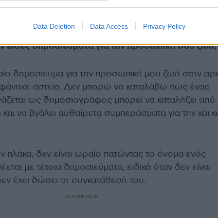
Data Deletion
Data Access
Privacy Policy
ν είδες δημοσιεύματα για την προσωπική σου ζωή;
ταίο δημοσίευμα για την προσωπική μου ζωή στην αρ
 φάνηκε αστείο. Δεν μπορώ να καταλάβω πώς ένας
ζεται ως δημοσιογράφος μπορεί να καταλήξει από
 και να βγάλει αυθαίρετα συμπεράσματα για την και 
ν πλάκα, δεν είναι ωραίο πατώντας το όνομα ενός
ται με τέτοια δημοσιεύματα, ειδικά όταν δεν είναι
εν έχει δώσει τη συγκατάθεσή του.
ΔΙΑΦΗΜΙΣΗ