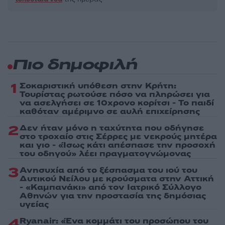
Πιο δημοφιλή
1
Σοκαριστική υπόθεση στην Κρήτη:
Τουρίστας ρωτούσε πόσο να πληρώσει για
να ασελγήσει σε 10χρονο κορίτσι - Το παιδί
καθόταν αμέριμνο σε αυλή επιχείρησης
2
Δεν ήταν μόνο η ταχύτητα που οδήγησε
στο τροχαίο στις Σέρρες με νεκρούς μητέρα
και γιο - «Ίσως κάτι απέσπασε την προσοχή
του οδηγού» λέει πραγματογνώμονας
3
Ανησυχία από το ξέσπασμα του ιού του
Δυτικού Νείλου με κρούσματα στην Αττική
- «Καμπανάκι» από τον Ιατρικό Σύλλογο
Αθηνών για την προστασία της δημόσιας
υγείας
4
Ryanair: «Ένα κομμάτι του προσώπου του