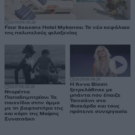
16:00
08.08.26
Four Seasons Hotel Mykonos: Το νέο κεφάλαιο
της πολυτελούς φιλοξενίας
15:20
08.08.26
Η Άννα Βίσση
15:37
08.08.26
ξετρελάθηκε με
Ντορέττα
μπάντα που έπαιζε
Παπαδημητρίου: Τα
Τσιτσάνη στο
παιχνίδια στην άμμο
Φισκάρδο και τους
με τη βαφτιστήρα της
πρότεινε συνεργασία
και κόρη της Μαίρης
Συνατσάκη