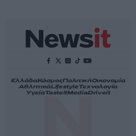
Ελλάδα
Κόσμος
Πολιτική
Οικονομία
Αθλητικά
Lifestyle
Τεχνολογία
Υγεία
Tasteit
Media
Driveit