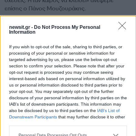
σχέσεις. Ήταν καιρός να κλείσει» ανέφερε
επίσης ο Πάνος Μουζουράκης.
ΔΙΑΦΗΜΙΣΗ
newsit.gr -
Do Not Process My Personal
Information
If you wish to opt-out of the sale, sharing to third parties, or
processing of your personal or sensitive information for
targeted advertising by us, please use the below opt-out
section to confirm your selection. Please note that after your
opt-out request is processed you may continue seeing
interest-based ads based on personal information utilized by
us or personal information disclosed to third parties prior to
your opt-out. You may separately opt-out of the further
disclosure of your personal information by third parties on the
IAB’s list of downstream participants. This information may
also be disclosed by us to third parties on the
IAB’s List of
Αν τα χάσατε
Downstream Participants
that may further disclose it to other
third parties.
Please note that this website/app uses one or more Google
Personal Data Processing Opt Outs