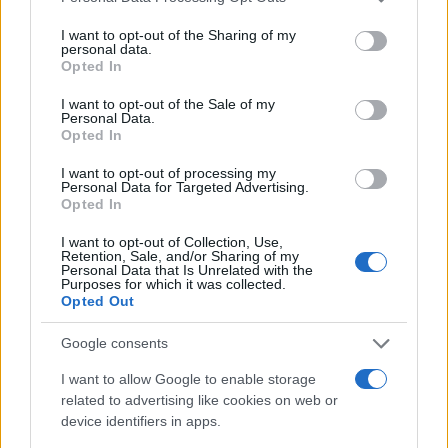
services and may gather and store information including but
not limited to your visit or usage behaviour. You may click to
I want to opt-out of the Sharing of my
personal data.
grant or deny consent to Google and its third-party tags to
Opted In
use your data for below specified purposes in below Google
consent section.
I want to opt-out of the Sale of my
Personal Data.
Opted In
Καιρός «hot – dry – windy»
Σε 57χρονη αγνοούμ
τις επόμενες 48 ώρες:
από την Κυψέλη ανήκε
Αυξημένος ο κίνδυνος
σορός που βρέθηκε σ
I want to opt-out of processing my
Personal Data for Targeted Advertising.
φωτιάς, συναγερμός σε 6
Λυκαβηττό - Από πτώσ
Opted In
περιφέρειες
θάνατός της
I want to opt-out of Collection, Use,
Retention, Sale, and/or Sharing of my
Personal Data that Is Unrelated with the
Σχόλια
Purposes for which it was collected.
Opted Out
Google consents
I want to allow Google to enable storage
Σχολίασε εδώ
related to advertising like cookies on web or
device identifiers in apps.