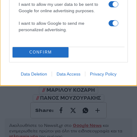
I want to allow my user data to be sent to
50 /50
Google for online advertising purposes.
I want to allow Google to send me
personalized advertising.
2000 /2000
CONFIRM
Υποβολή σχολίου
Όροι Χρήσης
. Το site προστατεύεται από reCAPTCHA, ισχύουν
Πολιτική Απορρήτου
&
Όροι Χρήσης
της Google.
Data Deletion
Data Access
Privacy Policy
Lifestyle
ΜΑΡΙΛΟΥ ΚΟΖΑΡΗ
ΠΑΝΟΣ ΜΟΥΖΟΥΡΑΚΗΣ
Share:
Ακολουθήστε το Νewsit.gr στο
Google News
και
ενημερωθείτε πρώτοι για όλη την ειδησεογραφία και τα
τελευταία νέα
της ημέρας