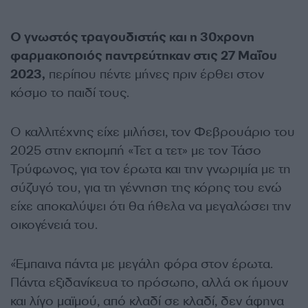
Ο γνωστός τραγουδιστής και η 30χρονη
φαρμακοποιός παντρεύτηκαν στις 27 Μαΐου
2023,
περίπου πέντε μήνες πριν έρθει στον
κόσμο το παιδί τους.
Ο καλλιτέχνης είχε μιλήσει, τον Φεβρουάριο του
2025 στην εκπομπή «Τετ α τετ» με τον Τάσο
Τρύφωνος, για τον έρωτα και την γνωριμία με τη
σύζυγό του, για τη γέννηση της κόρης του ενώ
είχε αποκαλύψει ότι θα ήθελα να μεγαλώσει την
οικογένειά του.
«Έμπαινα πάντα με μεγάλη φόρα στον έρωτα.
Πάντα εξιδανίκευα το πρόσωπο, αλλά οκ ήμουν
και λίγο μαϊμού, από κλαδί σε κλαδί, δεν άφηνα