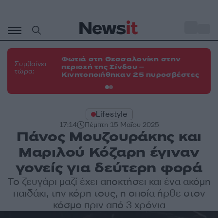
Μετάβαση
σε
o
35
περιεχόμενο
Φωτιά στη Θεσσαλονίκη στην
Φω
Συμβαίνει
περιοχή της Σίνδου –
Ευ
τώρα:
Κινητοποιήθηκαν 25 πυροσβέστες
τη
Lifestyle
17:14
Πέμπτη 15 Μαΐου 2025
Πάνος Μουζουράκης και
Μαριλού Κόζαρη έγιναν
γονείς για δεύτερη φορά
Το ζευγάρι μαζί έχει αποκτήσει και ένα ακόμη
παιδάκι, την κόρη τους, η οποία ήρθε στον
κόσμο πριν από 3 χρόνια