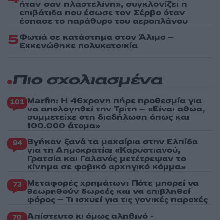
ήταν σαν πλαστελίνη», συγκλονίζει η
επιβάτιδα που έσωσε τον Σέρβο όταν
έσπασε το παράθυρο του αεροπλάνου
5
Φωτιά σε κατάστημα στον Άλιμο –
Εκκενώθηκε πολυκατοικία
Πιο σχολιασμένα
Marfin: Η 46χρονη πήρε προθεσμία για
101
να απολογηθεί την Τρίτη – «Είναι αθώα,
συμμετείχε στη διαδήλωση όπως και
100.000 άτομα»
Βγήκαν ξανά τα μαχαίρια στην Ελπίδα
94
για τη Δημοκρατία: «Καρυστιανού,
Γρατσία και Γαλανός μετέτρεψαν το
κίνημα σε φοβικό αρχηγικό κόμμα»
Μεταφορές χρημάτων: Πότε μπορεί να
73
θεωρηθούν δωρεές και να επιβληθεί
φόρος – Τι ισχυεί για τις γονικές παροχές
Απίστευτο κι όμως αληθινό -
70