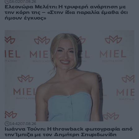
16:02
07.08.26
Ελεονώρα Μελέτη: Η τρυφερή ανάρτηση με
την κόρη της – «Στην ίδια παραλία έμαθα ότι
ήμουν έγκυος»
14:42
07.08.26
Ιωάννα Τούνη: Η throwback φωτογραφία από
την Ίμπιζα με τον Δημήτρη Σπυριδωνίδη