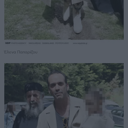
Έλενα Παπαρίζου