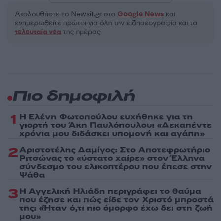
Ακολουθήστε το Νewsit.gr στο
Google News
και
ενημερωθείτε πρώτοι για όλη την ειδησεογραφία και τα
τελευταία νέα
της ημέρας
Πιο δημοφιλή
1
Η Ελένη Φωτοπούλου ευχήθηκε για τη
γιορτή του Άκη Παυλόπουλου: «Δεκαπέντε
χρόνια μου διδάσκει υπομονή και αγάπη»
2
Αριστοτέλης Δαμίγος: Στο Αποτεφρωτήριο
Ριτσώνας το «ύστατο χαίρε» στον Έλληνα
σύνδεσμο του ελικοπτέρου που έπεσε στην
Ψάθα
3
Η Αγγελική Ηλιάδη περιγράφει το θαύμα
που έζησε και πώς είδε τον Χριστό μπροστά
της: «Ήταν ό,τι πιο όμορφο έχω δει στη ζωή
μου»