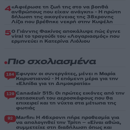
4
«Αφιέρωσε τη ζωή της στο να βοηθά
ανθρώπους που είχαν ανάγκη» - Η πρώτη
δήλωση της οικογένειας της 38χρονης
Λίζα που βρέθηκε νεκρή στην Κυψέλη
5
Ο Γιάννης Φακίνος αποκάλυψε πώς έγινε
viral το τραγούδι του «Λογαριασμός» που
ερμηνεύει η Κατερίνα Λιόλιου
Πιο σχολιασμένα
Έφυγαν οι συνεργάτες, μένει η Μαρία
184
Καρυστιανού - Η επόμενη μέρα για την
«Ελπίδα για τη Δημοκρατία»
Canadair 515: Οι πρώτες εικόνες από την
129
κατασκευή του αεροσκάφους που θα
επιχειρεί και τη νύχτα στα μέτωπα της
φωτιάς
Marfin: Η 46χρονη πήρε προθεσμία για
92
να απολογηθεί την Τρίτη – «Είναι αθώα,
συμμετείχε στη διαδήλωση όπως και