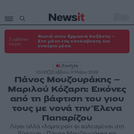
Μετάβαση
σε
o
34
περιεχόμενο
Φωτιά στην Ερμακιά Κοζάνης –
Συμβαίνει
Στη μάχη της κατάσβεσης και
τώρα:
εναέρια μέσα
Lifestyle
15:00
Σάββατο 9 Μαΐου 2026
Πάνος Μουζουράκης –
Μαριλού Κόζαρη: Εικόνες
από τη βάφτιση του γιου
τους με νονά την Έλενα
Παπαρίζου
Λίγοι αλλά «λαμπεροί» οι καλεσμένοι στη
βάφτιση - Πάνος Μουζουράκης και