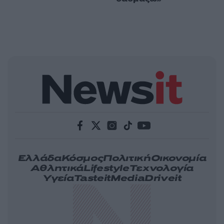
Ελλάδα
Κόσμος
Πολιτική
Οικονομία
Αθλητικά
Lifestyle
Τεχνολογία
Υγεία
Tasteit
Media
Driveit