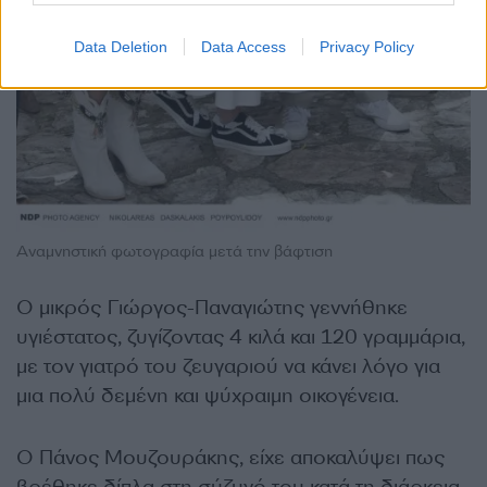
Data Deletion
Data Access
Privacy Policy
Αναμνηστική φωτογραφία μετά την βάφτιση
Ο μικρός Γιώργος-Παναγιώτης γεννήθηκε
υγιέστατος, ζυγίζοντας 4 κιλά και 120 γραμμάρια,
με τον γιατρό του ζευγαριού να κάνει λόγο για
μια πολύ δεμένη και ψύχραιμη οικογένεια.
Ο Πάνος Μουζουράκης, είχε αποκαλύψει πως
βρέθηκε δίπλα στη σύζυγό του κατά τη διάρκεια