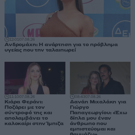
12:01
07.08.26
Ανδρομάχη: Η ανάρτηση για το πρόβλημα
υγείας που την ταλαιπωρεί
11:10
07.08.26
08:43
07.08.26
Κιάρα Φεράνι:
Δανάη Μιχαλάκη για
Ποζάρει με τον
Γιώργο
σύντροφό της και
Παπαγεωργίου: «Έχω
απολαμβάνει το
δίπλα μου έναν
καλοκαίρι στην Ίμπιζα
άνθρωπο που
εμπιστεύομαι και
θαυμάζω»