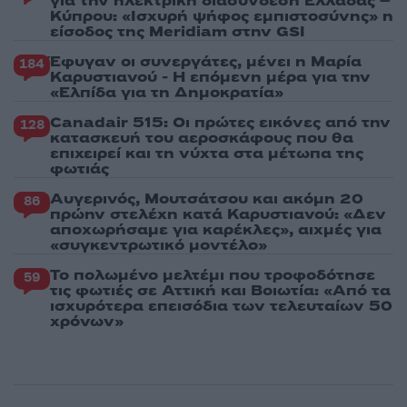
για την ηλεκτρική διασύνδεση Ελλάδας –
Κύπρου: «Ισχυρή ψήφος εμπιστοσύνης» η
είσοδος της Meridiam στην GSI
Έφυγαν οι συνεργάτες, μένει η Μαρία
184
Καρυστιανού - Η επόμενη μέρα για την
«Ελπίδα για τη Δημοκρατία»
Canadair 515: Οι πρώτες εικόνες από την
128
κατασκευή του αεροσκάφους που θα
επιχειρεί και τη νύχτα στα μέτωπα της
φωτιάς
Αυγερινός, Μουτσάτσου και ακόμη 20
86
πρώην στελέχη κατά Καρυστιανού: «Δεν
αποχωρήσαμε για καρέκλες», αιχμές για
«συγκεντρωτικό μοντέλο»
Το πολωμένο μελτέμι που τροφοδότησε
59
τις φωτιές σε Αττική και Βοιωτία: «Από τα
ισχυρότερα επεισόδια των τελευταίων 50
χρόνων»