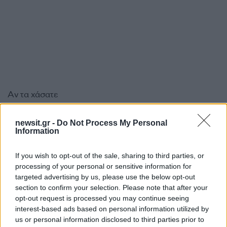
Αν τα χάσατε
newsit.gr -
Do Not Process My Personal
Information
If you wish to opt-out of the sale, sharing to third parties, or
processing of your personal or sensitive information for
targeted advertising by us, please use the below opt-out
section to confirm your selection. Please note that after your
opt-out request is processed you may continue seeing
Μπέσσυ Αργυράκη: Ο όρος
Πολυάννα Σφακιανάκ
interest-based ads based on personal information utilized by
που της έθεσε ο Νίκος
«Μου έλειψε πάρα πο
us or personal information disclosed to third parties prior to
Καρβέλας για να
έλεγε για τον Νότη