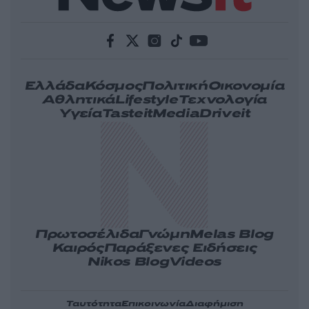
Ελλάδα
Κόσμος
Πολιτική
Οικονομία
Αθλητικά
Lifestyle
Τεχνολογία
Υγεία
Tasteit
Media
Driveit
Πρωτοσέλιδα
Γνώμη
Melas Blog
Καιρός
Παράξενες Ειδήσεις
Nikos Blog
Videos
Ταυτότητα
Επικοινωνία
Διαφήμιση