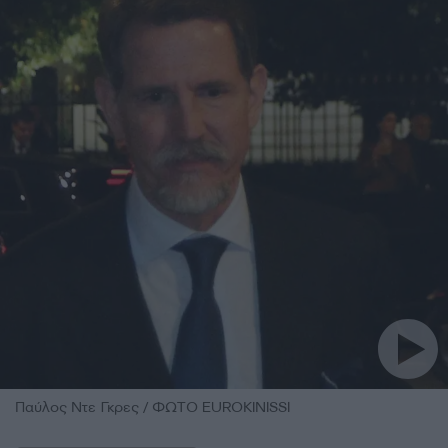
Παύλος Ντε Γκρες / ΦΩΤΟ EUROKINISSI