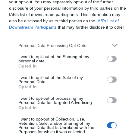
your opt-out. You may separately opt-out of the further
ερμηνεύσει τραγούδι της
Σφακιανάκη η αδερφή
Άννας Βίσση
που έφυγε από τη ζ
disclosure of your personal information by third parties on the
IAB’s list of downstream participants. This information may
also be disclosed by us to third parties on the
IAB’s List of
Σχόλια
Downstream Participants
that may further disclose it to other
third parties.
Please note that this website/app uses one or more Google
Personal Data Processing Opt Outs
services and may gather and store information including but
not limited to your visit or usage behaviour. You may click to
I want to opt-out of the Sharing of my
personal data.
Σχολίασε εδώ
grant or deny consent to Google and its third-party tags to
Opted In
use your data for below specified purposes in below Google
consent section.
I want to opt-out of the Sale of my
50 /50
Personal Data.
Opted In
I want to opt-out of processing my
Personal Data for Targeted Advertising.
Opted In
2000 /2000
I want to opt-out of Collection, Use,
Retention, Sale, and/or Sharing of my
Personal Data that Is Unrelated with the
Υποβολή σχολίου
Purposes for which it was collected.