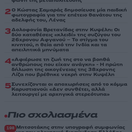
φωνή της μεταπολίτευσης
2
Ο Κώστας Σαμαράς δημοσίευσε μία παιδική
φωτογραφία για την επέτειο θανάτου της
αδελφής του, Λένας
3
Δολοφονία Βρετανίδας στην Κυψέλη: Οι
δύο καταθέσεις «κλειδί» της συζύγου του
26χρονου Αφγανού – Το στίγμα του
κινητού, η θεία από την Ινδία και τα
απειλητικά μηνύματα
4
«Αφιέρωσε τη ζωή της στο να βοηθά
ανθρώπους που είχαν ανάγκη» - Η πρώτη
δήλωση της οικογένειας της 38χρονης
Λίζα που βρέθηκε νεκρή στην Κυψέλη
5
Συνεχίζονται οι αποχωρήσεις από το κόμμα
Καρυστιανού: «Δεν συνθέτει, αλλά
λειτουργεί με αρχηγικά στερεότυπα»
Πιο σχολιασμένα
Μητσοτάκης στην υπογραφή συμφωνίας
198