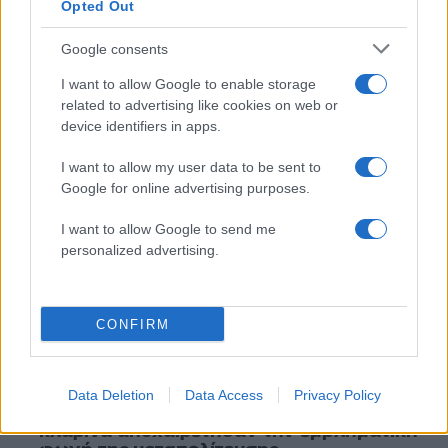
Opted Out
Όροι Χρήσης
. Το site προστατεύεται από reCAPTCHA, ισχύουν
Πολιτική Απορρήτου
&
Όροι Χρήσης
της Google.
Google consents
Lifestyle
I want to allow Google to enable storage
ΑΤΥΧΗΜΑ
ΠΑΥΛΟΣ ΝΤΕ ΓΚΡΕΣ
related to advertising like cookies on web or
device identifiers in apps.
Share:
I want to allow my user data to be sent to
Ακολουθήστε το Νewsit.gr στο
Google News
και
Google for online advertising purposes.
ενημερωθείτε πρώτοι για όλη την ειδησεογραφία και τα
τελευταία νέα
της ημέρας
I want to allow Google to send me
personalized advertising.
CONFIRM
Πιο δημοφιλή
1
Συγκίνηση στο τελευταίο αντίο στον Λάκη
Data Deletion
Data Access
Privacy Policy
Χαλκιά: Με την «Φάμπρικα», λαούτο και
κλαρίνα αποχαιρέτησαν την εμβληματική