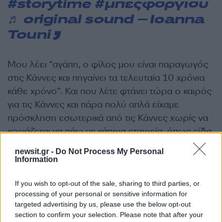
#storytime
#μπεςφοργιου
♬ original sound – Ioanna
Touni
Μου λέει “αγάπη, ο φίλος μου είναι παραγωγός
στις Κάννες και πηγαίνει τα τελευταία 10 χρόνια
κάθε χρόνο”. Και που λέτε φτάνει τώρα ο καιρός
για τις Κάννες και πάρα πολύ απλά είχαμε
πρόσκληση εσωτερικά από τις Κάννες χωρίς να
χρειάζεται να πάω με κάποια εταιρεία, όπως είδα
και άλλες Ελληνίδες πολλές, δεν χρειάστηκε να
newsit.gr -
Do Not Process My Personal
έχω κάποιον χορηγό, δεν χρειάστηκε να έχω
Information
κάποια εταιρεία γιατί με κάλεσαν από τις Κάννες.
Οπότε, take it or leave it, μπορεί να έχω λεφτά
If you wish to opt-out of the sale, sharing to third parties, or
processing of your personal or sensitive information for
αλλά δεν έδωσα ευρώ για να πάω στις Κάννες
targeted advertising by us, please use the below opt-out
και σκάστε και βράστε στο ζουμί σας… αυτά»,
είχε
section to confirm your selection. Please note that after your