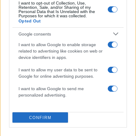
I want to opt-out of Collection, Use,
Retention, Sale, and/or Sharing of my
Personal Data that Is Unrelated with the
Purposes for which it was collected.
Opted Out
Google consents
Ιωάννα Τούνη: «Σκάστε και
Κωνσταντίνος Βασάλ
I want to allow Google to enable storage
βράστε στο ζουμί σας» λέει
για Ιωάννα Τούνη: «Αν
related to advertising like cookies on web or
για τις αντιδράσεις μετά
στις Κάννες, αλλά ε
device identifiers in apps.
την εμφάνισή της στις
είσαι εκτός της φάσης,
Κάννες
είναι λίγο αστείο;»
I want to allow my user data to be sent to
Google for online advertising purposes.
Σχόλια
I want to allow Google to send me
personalized advertising.
CONFIRM
Σχολίασε εδώ