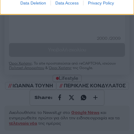
50 /50
Data Deletion
Data Access
Privacy Policy
2000 /2000
Υποβολή σχολίου
Όροι Χρήσης
. Το site προστατεύεται από reCAPTCHA, ισχύουν
Πολιτική Απορρήτου
&
Όροι Χρήσης
της Google.
Lifestyle
ΙΩΑΝΝΑ ΤΟΥΝΗ
ΠΕΡΙΚΛΗΣ ΚΟΝΔΥΛΑΤΟΣ
Share:
Ακολουθήστε το Νewsit.gr στο
Google News
και
ενημερωθείτε πρώτοι για όλη την ειδησεογραφία και τα
τελευταία νέα
της ημέρας