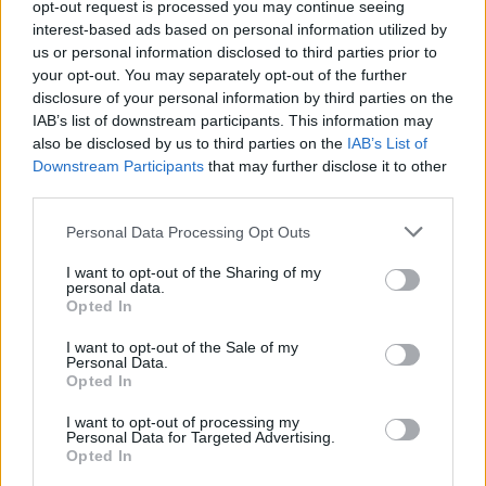
πει μέσω βίντεο που δημοσίευσε στα social
opt-out request is processed you may continue seeing
interest-based ads based on personal information utilized by
media η Ιωάννα Τούνη
.
us or personal information disclosed to third parties prior to
ΔΙΑΦΗΜΙΣΗ
your opt-out. You may separately opt-out of the further
disclosure of your personal information by third parties on the
IAB’s list of downstream participants. This information may
also be disclosed by us to third parties on the
IAB’s List of
Downstream Participants
that may further disclose it to other
third parties.
Please note that this website/app uses one or more Google
Personal Data Processing Opt Outs
services and may gather and store information including but
not limited to your visit or usage behaviour. You may click to
I want to opt-out of the Sharing of my
personal data.
grant or deny consent to Google and its third-party tags to
Opted In
use your data for below specified purposes in below Google
consent section.
I want to opt-out of the Sale of my
Personal Data.
Opted In
Αν τα χάσατε
I want to opt-out of processing my
Personal Data for Targeted Advertising.
Opted In