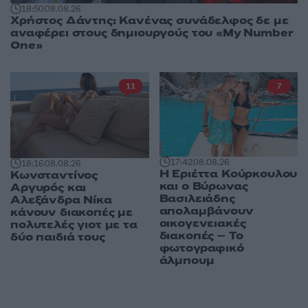
18:50
08.08.26
Χρήστος Δάντης: Κανένας συνάδελφος δε με
αναφέρει στους δημιουργούς του «My Number
One»
11
7
17:42
08.08.26
18:16
08.08.26
Η Εριέττα Κούρκουλου
Κωνσταντίνος
και ο Βύρωνας
Αργυρός και
Βασιλειάδης
Αλεξάνδρα Νίκα
απολαμβάνουν
κάνουν διακοπές με
οικογενειακές
πολυτελές γιοτ με τα
διακοπές – Το
δύο παιδιά τους
φωτογραφικό
άλμπουμ