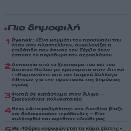
Πιο δημοφιλή
1
Ryanair: «Ένα κομμάτι του προσώπου του
ήταν σαν πλαστελίνη», συγκλονίζει η
επιβάτιδα που έσωσε τον Σέρβο όταν
έσπασε το παράθυρο του αεροπλάνου
2
Ανησυχία από το ξέσπασμα του ιού του
Δυτικού Νείλου με κρούσματα στην Αττική
- «Καμπανάκι» από τον Ιατρικό Σύλλογο
Αθηνών για την προστασία της δημόσιας
υγείας
3
Φωτιά σε κατάστημα στον Άλιμο –
Εκκενώθηκε πολυκατοικία
4
Νέος «Αντεροβγάλτης» στο Λονδίνο βίαζε
και δολοφονούσε ιερόδουλες – Είχε
συλληφθεί και αφέθηκε ελεύθερος
5
Με 40άρια κορυφώνεται το κύμα ζέστης -