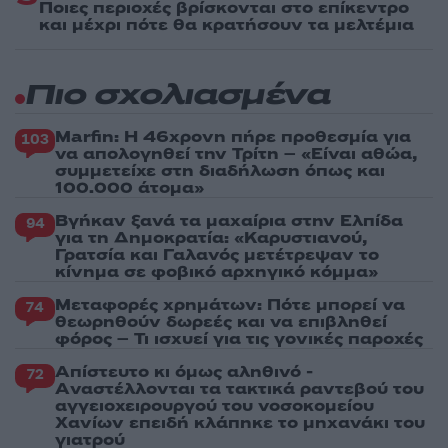
Ποιες περιοχές βρίσκονται στο επίκεντρο
και μέχρι πότε θα κρατήσουν τα μελτέμια
Πιο σχολιασμένα
Marfin: Η 46χρονη πήρε προθεσμία για
103
να απολογηθεί την Τρίτη – «Είναι αθώα,
συμμετείχε στη διαδήλωση όπως και
100.000 άτομα»
Βγήκαν ξανά τα μαχαίρια στην Ελπίδα
94
για τη Δημοκρατία: «Καρυστιανού,
Γρατσία και Γαλανός μετέτρεψαν το
κίνημα σε φοβικό αρχηγικό κόμμα»
Μεταφορές χρημάτων: Πότε μπορεί να
74
θεωρηθούν δωρεές και να επιβληθεί
φόρος – Τι ισχυεί για τις γονικές παροχές
Απίστευτο κι όμως αληθινό -
72
Aναστέλλονται τα τακτικά ραντεβού του
αγγειοχειρουργού του νοσοκομείου
Χανίων επειδή κλάπηκε το μηχανάκι του
γιατρού