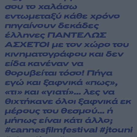
σου το χαλάσω
εντωμεταξύ κάθε χρόνο
πηγαίνουν δεκάδες
έλληνες ΠΑΝΤΕΛΩΣ
ΑΣΧΕΤΟΙ με τον χώρο του
κινηματογράφου και δεν
είδα κανέναν να
θορυβείται τόσο! Πήγα
εγώ και ξαφνικά «πως»,
«τι» και «γιατί»… λες να
θιχτήκανε όλοι ξαφνικά εκ
μέρους του θεσμού… ή
μήπως είναι κάτι άλλο;
#cannesfilmfestival
#jtouni