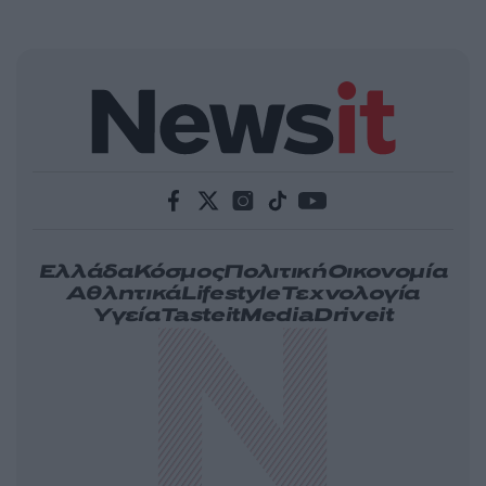
Ελλάδα
Κόσμος
Πολιτική
Οικονομία
Αθλητικά
Lifestyle
Τεχνολογία
Υγεία
Tasteit
Media
Driveit