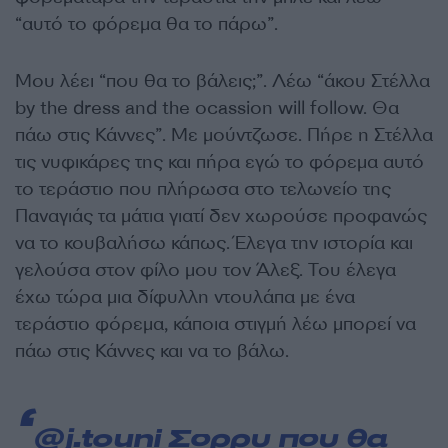
“αυτό το φόρεμα θα το πάρω”.
Μου λέει “που θα το βάλεις;”. Λέω “άκου Στέλλα
by the dress and the ocassion will follow. Θα
πάω στις Κάννες”. Με μούντζωσε. Πήρε η Στέλλα
τις νυφικάρες της και πήρα εγώ το φόρεμα αυτό
το τεράστιο που πλήρωσα στο τελωνείο της
Παναγιάς τα μάτια γιατί δεν χωρούσε προφανώς
να το κουβαλήσω κάπως. Έλεγα την ιστορία και
γελούσα στον φίλο μου τον Άλεξ. Του έλεγα
έχω τώρα μια δίφυλλη ντουλάπα με ένα
τεράστιο φόρεμα, κάποια στιγμή λέω μπορεί να
πάω στις Κάννες και να το βάλω.
@j.touni
Σορρυ που θα