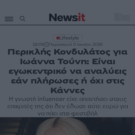
Μετάβαση
σε
o
35
περιεχόμενο
Lifestyle
16:09
Παρασκευή 5 Ιουνίου 2026
Περικλής Κονδυλάτος για
Ιωάννα Τούνη: Είναι
εγωκεντρικό να αναλύεις
εάν πλήρωσες ή όχι στις
Κάννες
Η γνωστή infuencer είχε απαντήσει στους
επικριτές της ότι δεν έδωσε ούτε ευρώ για
να πάει στο φεστιβάλ