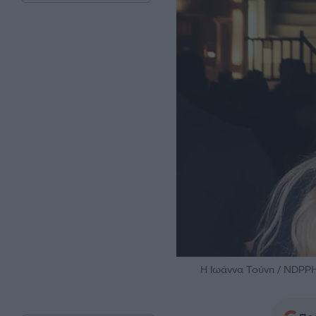
H Ιωάννα Τούνη / NDP