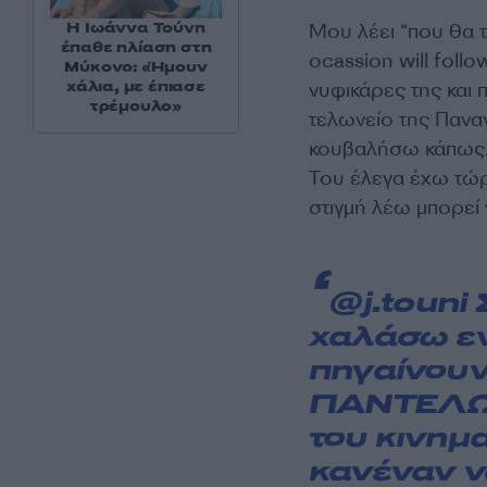
Η Ιωάννα Τούνη
Μου λέει “που θα τ
έπαθε ηλίαση στη
ocassion will foll
Μύκονο: «Ήμουν
χάλια, με έπιασε
νυφικάρες της και
τρέμουλο»
τελωνείο της Πανα
κουβαλήσω κάπως. 
Του έλεγα έχω τώρ
στιγμή λέω μπορεί 
@j.touni
Σ
χαλάσω ε
πηγαίνουν
ΠΑΝΤΕΛΩΣ
του κινημ
κανέναν ν