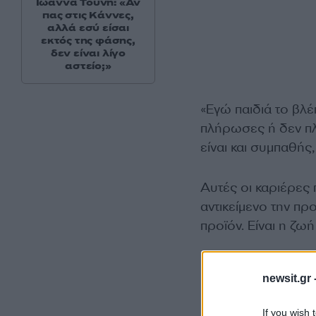
Ιωάννα Τούνη: «Αν
πας στις Κάννες,
αλλά εσύ είσαι
εκτός της φάσης,
δεν είναι λίγο
αστείο;»
«Εγώ παιδιά το βλέ
πλήρωσες ή δεν πλ
είναι και συμπαθής, 
Αυτές οι καριέρες 
αντικείμενο την πρ
προϊόν. Είναι η ζω
newsit.gr 
If you wish 