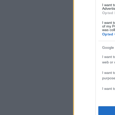
I want 
Advertis
Opted 
I want t
of my P
was col
Opted 
Google 
I want t
web or d
I want t
purpose
I want 