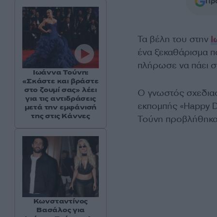
Προ
Τα βέλη του στην
Ι
ένα ξεκαθάρισμα πο
πλήρωσε να πάει στ
Ιωάννα Τούνη:
«Σκάστε και βράστε
στο ζουμί σας» λέει
Ο γνωστός σχεδια
για τις αντιδράσεις
εκπομπής «Happy D
μετά την εμφάνισή
της στις Κάννες
Τούνη προβλήθηκα
Κωνσταντίνος
Βασάλος για