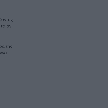
ζοντας
 το αν
ρα της
άννα