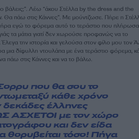
ο βάλεις;”. Λέω “άκου Στέλλα by the dress and the
ow. Θα πάω στις Κάννες”. Με μούντζωσε. Πήρε η Στέλλ
 πήρα εγώ το φόρεμα αυτό το τεράστιο που πλήρωσα
γιάς τα μάτια γιατί δεν χωρούσε προφανώς να το
Έλεγα την ιστορία και γελούσα στον φίλο μου τον Ά
α μια δίφυλλη ντουλάπα με ένα τεράστιο φόρεμα, κ
να πάω στις Κάννες και να το βάλω.
ορρυ που θα σου το
ντωμεταξύ κάθε χρόνο
 δεκάδες έλληνες
 ΑΣΧΕΤΟΙ με τον χώρο
ατογράφου και δεν είδα
α θορυβείται τόσο! Πήγα