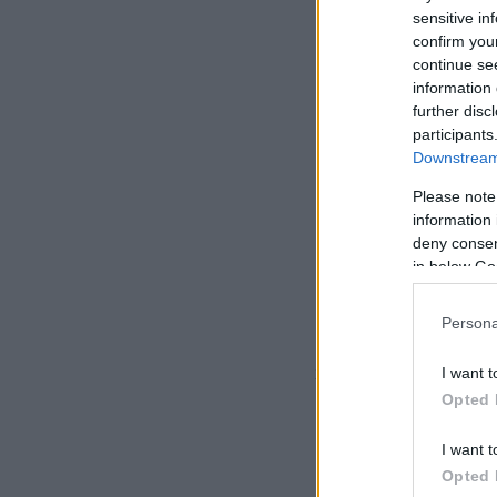
sensitive in
confirm you
continue se
information 
further disc
participants
Downstream 
Please note
information 
deny consent
in below Go
Persona
Η Ιωάννα Τούνη είχ
χορηγό πίσω της, 
I want t
Opted 
I want t
Opted 