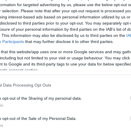
formation for targeted advertising by us, please use the below opt-out s
r selection. Please note that after your opt-out request is processed y
eing interest-based ads based on personal information utilized by us or
disclosed to third parties prior to your opt-out. You may separately opt-
losure of your personal information by third parties on the IAB’s list of
. This information may also be disclosed by us to third parties on the
IA
Participants
that may further disclose it to other third parties.
 that this website/app uses one or more Google services and may gath
including but not limited to your visit or usage behaviour. You may click 
 to Google and its third-party tags to use your data for below specifi
ogle consent section.
l Data Processing Opt Outs
ε ξεκαθαρίσει ότι πήγε στις Κάννες, αλλά δεν είχε κά
αλλά ούτε ξόδεψε χρήματα για να πάει…
o opt-out of the Sharing of my personal data.
In
ΔΙΑΦΗΜΙΣΗ
o opt-out of the Sale of my Personal Data.
In