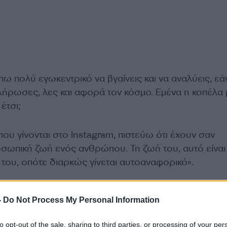
πω πολύ εγωκεντρικό να βγαίνεις και να αναλύεις, εά
ήρωσες, λες και αφορά τον κόσμο. Εμένα η κοπέλα
έτσι;
που γίνονται στο Instagram, πιστεύω ότι έχουν σαν
οσωπική ζωή ενός ανθρώπου. Τη ζωή του, αυτό είναι
ή του, οπότε διαρκώς γίνεται αυτοαναφορικό».
-
Do Not Process My Personal Information
to opt-out of the sale, sharing to third parties, or processing of your per