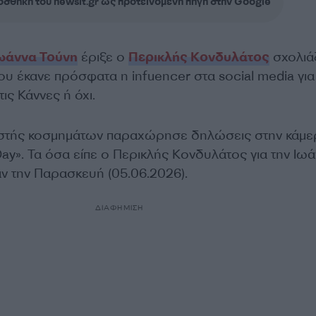
σθήκη του newsit.gr ως προτεινόμενη πηγή στην Google
ωάννα Τούνη
έριξε ο
Περικλής Κονδυλάτος
σχολιά
υ έκανε πρόσφατα η infuencer στα social media για
ις Κάννες ή όχι.
στής κοσμημάτων παραχώρησε δηλώσεις στην κάμε
ay». Τα όσα είπε ο Περικλής Κονδυλάτος για την Ιω
ν την Παρασκευή (05.06.2026).
ΔΙΑΦΗΜΙΣΗ