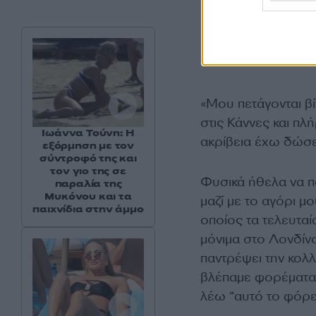
«Μου πετάγονται βί
στις Κάννες και π
Ιωάννα Τούνη: Η
ακρίβεια έχω δώσε
εξόρμηση με τον
σύντροφό της και
τον γιο της σε
Φυσικά ήθελα να π
παραλία της
Μυκόνου και τα
μαζί με το αγόρι μο
παιχνίδια στην άμμο
οποίος τα τελευταί
μόνιμα στο Λονδίνο 
παντρέψει την κολλ
βλέπαμε φορέματα ε
λέω “αυτό το φόρε