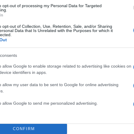
to opt-out of processing my Personal Data for Targeted
ing.
In
o opt-out of Collection, Use, Retention, Sale, and/or Sharing
ersonal Data that Is Unrelated with the Purposes for which it
lected.
Out
consents
o allow Google to enable storage related to advertising like cookies on
evice identifiers in apps.
o allow my user data to be sent to Google for online advertising
s.
to allow Google to send me personalized advertising.
CONFIRM