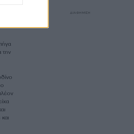
ΔΙΑΦΗΜΙΣΗ
 πήγα
 την
νδίνο
 ο
πλέον
είχα
και
 και