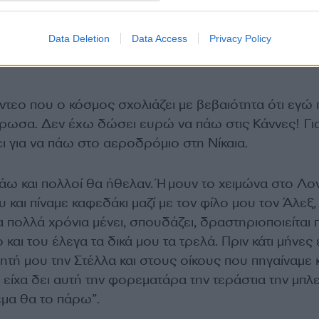
Data Deletion
Data Access
Privacy Policy
ντεο που ο κόσμος σχολιάζει με βεβαιότητα ότι εγώ
λήρωσα. Δεν έχω δώσει ευρώ να πάω στις Κάννες! Για
ι για να πάω στο αεροδρόμιο στη Νίκαια.
άω και πολλοί θα ήθελαν. Ήμουν το χειμώνα στο Λο
υ και πίναμε καφεδάκι μαζί με τον φίλο μου τον Άλεξ,
α πολλά χρόνια μένει, σπουδάζει, δραστηριοποιείται 
και του έλεγα τα δικά μου τα τρελά. Πριν κάτι μήνες 
ητή μου την Στέλλα και στους οίκους που πηγαίναμε 
ίχα δει αυτή την φορεματάρα την τεράστια την μπλε
μα θα το πάρω”.