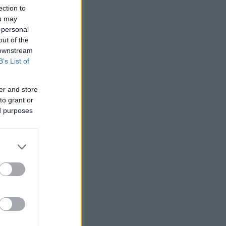
ection to
ou may
 personal
out of the
 downstream
B’s List of
er and store
to grant or
ed purposes
ποιον