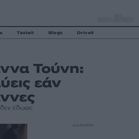
o
Αθήνα
34
C
a
Tasteit
Blogs
Driveit
άννα Τούνη:
ύεις εάν
άννες
ι δεν έδωσε
ΔΙΑΦΗΜΙΣΗ