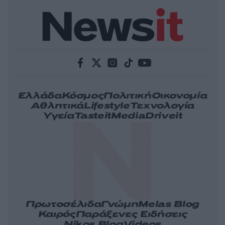
Ελλάδα
Κόσμος
Πολιτική
Οικονομία
Αθλητικά
Lifestyle
Τεχνολογία
Υγεία
Tasteit
Media
Driveit
Πρωτοσέλιδα
Γνώμη
Melas Blog
Καιρός
Παράξενες Ειδήσεις
Nikos Blog
Videos