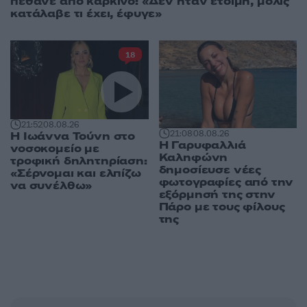
πέθανε από καρκίνο: «Δεν ήταν έτοιμη, μόλις
κατάλαβε τι έχει, έφυγε»
18
21:52
08.08.26
21:08
08.08.26
Η Ιωάννα Τούνη στο
Η Γαρυφαλλιά
νοσοκομείο με
Καληφώνη
τροφική δηλητηρίαση:
δημοσίευσε νέες
«Σέρνομαι και ελπίζω
φωτογραφίες από την
να συνέλθω»
εξόρμησή της στην
Πάρο με τους φίλους
της