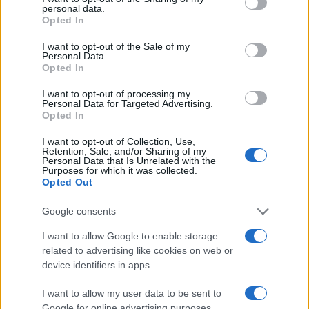
personal data.
grant or deny consent to Google and its third-party tags to
Ακολουθήστε το Νewsit.gr στο
Google News
και
Opted In
ενημερωθείτε πρώτοι για όλη την ειδησεογραφία και τα
use your data for below specified purposes in below Google
τελευταία νέα
της ημέρας
consent section.
I want to opt-out of the Sale of my
Personal Data.
Opted In
I want to opt-out of processing my
Personal Data for Targeted Advertising.
Opted In
Πιο δημοφιλή
I want to opt-out of Collection, Use,
Retention, Sale, and/or Sharing of my
1
Κωνσταντίνος Αργυρός και Αλεξάνδρα
Personal Data that Is Unrelated with the
Νίκα κάνουν διακοπές με πολυτελές γιοτ
Purposes for which it was collected.
με τα δύο παιδιά τους
Opted Out
2
Η Άννα Βίσση ξετρελάθηκε με μπάντα που
Google consents
έπαιζε Τσιτσάνη στο Φισκάρδο και τους
πρότεινε συνεργασία
I want to allow Google to enable storage
3
Θρήνος για τον Λιονέλ Μέσι – Πέθανε ο
related to advertising like cookies on web or
πατέρας του, Χόρχε
device identifiers in apps.
4
Ελίζαμπεθ Ελέτσι και Νεκτάριος Λεμονίδης
I want to allow my user data to be sent to
πήγαν στον Άγιο Νεκτάριο Βούλας για να
πάρουν την ευχή για τον γιο τους
Google for online advertising purposes.