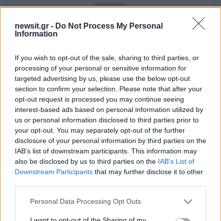
Σχολίασε εδώ
newsit.gr -
Do Not Process My Personal
Information
50 /50
If you wish to opt-out of the sale, sharing to third parties, or
processing of your personal or sensitive information for
targeted advertising by us, please use the below opt-out
section to confirm your selection. Please note that after your
opt-out request is processed you may continue seeing
2000 /2000
interest-based ads based on personal information utilized by
us or personal information disclosed to third parties prior to
Υποβολή σχολίου
your opt-out. You may separately opt-out of the further
disclosure of your personal information by third parties on the
Όροι Χρήσης
. Το site προστατεύεται από reCAPTCHA, ισχύουν
IAB’s list of downstream participants. This information may
Πολιτική Απορρήτου
&
Όροι Χρήσης
της Google.
also be disclosed by us to third parties on the
IAB’s List of
Downstream Participants
that may further disclose it to other
Lifestyle
third parties.
ΗΘΟΠΟΙΟΣ
ΣΠΥΡΟΣ ΜΠΙΜΠΙΛΑΣ
Please note that this website/app uses one or more Google
Personal Data Processing Opt Outs
Share:
services and may gather and store information including but
not limited to your visit or usage behaviour. You may click to
I want to opt-out of the Sharing of my