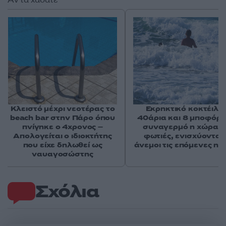
Κλειστό μέχρι νεοτέρας το
Εκρηκτικό κοκτέιλ μ
beach bar στην Πάρο όπου
40άρια και 8 μποφόρ -
πνίγηκε ο 4χρονος –
συναγερμό η χώρα γ
Απολογείται ο ιδιοκτήτης
φωτιές, ενισχύονται 
που είχε δηλωθεί ως
άνεμοι τις επόμενες ημ
ναυαγοσώστης
Σχόλια