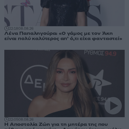
22:18
08.08.26
Λένα Παπαληγούρα: «Ο γάμος με τον Άκη
είναι πολύ καλύτερος απ’ ό,τι είχα φανταστεί»
22:05
08.08.26
Η Αποστολία Ζώη για τη μητέρα της που