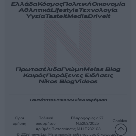
Ελλάδα
Κόσμος
Πολιτική
Οικονομία
Αθλητικά
Lifestyle
Τεχνολογία
Υγεία
Tasteit
Media
Driveit
Πρωτοσέλιδα
Γνώμη
Melas Blog
Καιρός
Παράξενες Ειδήσεις
Nikos Blog
Videos
Ταυτότητα
Επικοινωνία
Διαφήμιση
Όροι
Πολιτική
Πληροφορίες α.27
Cookies
χρήσης
απορρήτου
Ν.5253/2025
Αριθμός Πιστοποίησης Μ.Η.Τ.232163
© 2026 newsit.gr. Με επιφύλαξη κάθε νομίμου δικαιώματος.