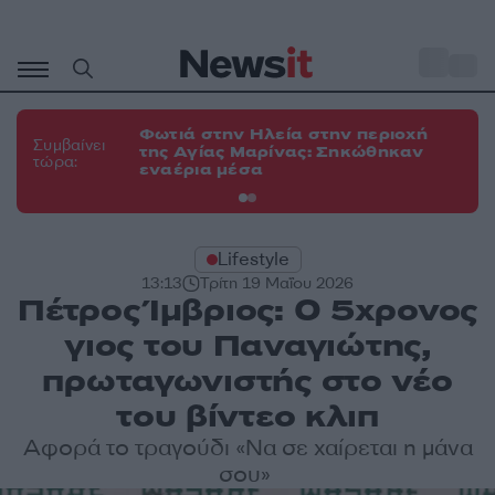
Μετάβαση
σε
o
34
περιεχόμενο
Φωτιά στην Ηλεία στην περιοχή
Φω
Συμβαίνει
της Αγίας Μαρίνας: Σηκώθηκαν
Κο
τώρα:
εναέρια μέσα
α
Lifestyle
13:13
Τρίτη 19 Μαΐου 2026
Πέτρος Ίμβριος: O 5χρονος
γιος του Παναγιώτης,
πρωταγωνιστής στο νέο
του βίντεο κλιπ
Αφορά το τραγούδι «Να σε χαίρεται η μάνα
σου»