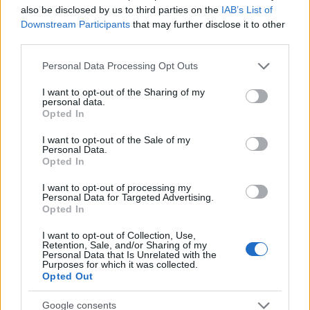
Lifestyle
also be disclosed by us to third parties on the
IAB’s List of
ΠΕΤΡΟΣ ΙΜΒΡΙΟΣ
Downstream Participants
that may further disclose it to other
third parties.
Share:
Please note that this website/app uses one or more Google
Personal Data Processing Opt Outs
services and may gather and store information including but
Ακολουθήστε το Νewsit.gr στο
Google News
και
not limited to your visit or usage behaviour. You may click to
I want to opt-out of the Sharing of my
ενημερωθείτε πρώτοι για όλη την ειδησεογραφία και τα
personal data.
grant or deny consent to Google and its third-party tags to
τελευταία νέα
της ημέρας
Opted In
use your data for below specified purposes in below Google
consent section.
I want to opt-out of the Sale of my
Personal Data.
Opted In
I want to opt-out of processing my
Personal Data for Targeted Advertising.
Πιο δημοφιλή
Opted In
1
Έφυγαν οι συνεργάτες, μένει η Μαρία
I want to opt-out of Collection, Use,
Καρυστιανού - Η επόμενη μέρα για την
Retention, Sale, and/or Sharing of my
«Ελπίδα για τη Δημοκρατία»
Personal Data that Is Unrelated with the
Purposes for which it was collected.
2
Στη Βρετανία στελέχη του ελληνικού FBI
Opted Out
για να παραλάβουν την 46χρονη για την
τραγωδία της Μαρφίν - Η διαδικασία που
Google consents