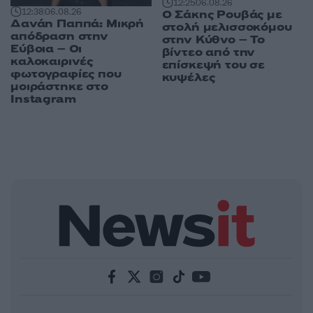
12:25
06.08.26
12:38
06.08.26
Ο Σάκης Ρουβάς με
Δανάη Παππά: Μικρή
στολή μελισσοκόμου
απόδραση στην
στην Κύθνο – Το
Εύβοια – Οι
βίντεο από την
καλοκαιρινές
επίσκεψή του σε
φωτογραφίες που
κυψέλες
μοιράστηκε στο
Instagram