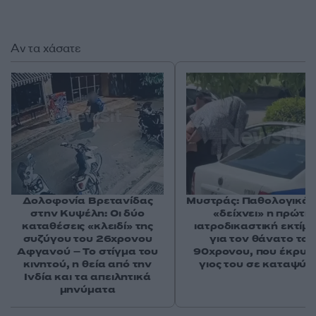
Αν τα χάσατε
Δολοφονία Βρετανίδας
Μυστράς: Παθολογικά α
στην Κυψέλη: Οι δύο
«δείχνει» η πρώτη
καταθέσεις «κλειδί» της
ιατροδικαστική εκτίμ
συζύγου του 26χρονου
για τον θάνατο του
Αφγανού – Το στίγμα του
90χρονου, που έκρυψ
κινητού, η θεία από την
γιος του σε καταψύκ
Ινδία και τα απειλητικά
μηνύματα