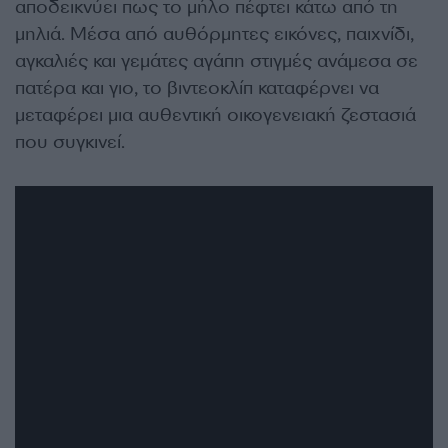
αποδεικνύει πως το μήλο πέφτει κάτω από τη
μηλιά. Μέσα από αυθόρμητες εικόνες, παιχνίδι,
αγκαλιές και γεμάτες αγάπη στιγμές ανάμεσα σε
πατέρα και γιο, το βιντεοκλίπ καταφέρνει να
μεταφέρει μια αυθεντική οικογενειακή ζεστασιά
που συγκινεί.