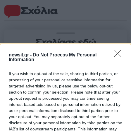
Σχόλια
Σχολίασε εδώ
newsit.gr -
Do Not Process My Personal
Information
50 /50
If you wish to opt-out of the sale, sharing to third parties, or
processing of your personal or sensitive information for
targeted advertising by us, please use the below opt-out
section to confirm your selection. Please note that after your
2000 /2000
opt-out request is processed you may continue seeing
interest-based ads based on personal information utilized by
Υποβολή σχολίου
us or personal information disclosed to third parties prior to
your opt-out. You may separately opt-out of the further
Όροι Χρήσης
. Το site προστατεύεται από reCAPTCHA, ισχύουν
disclosure of your personal information by third parties on the
Πολιτική Απορρήτου
&
Όροι Χρήσης
της Google.
IAB’s list of downstream participants. This information may