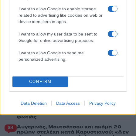
θα ακολουθηθεί
I want to allow Google to enable storage
3
Ψάθα: «Δεν υπήρξε τεχνικό πρόβλημα με
related to advertising like cookies on web or
τα δύο ελικόπτερα» κατέθεσαν ο Βρετανός
χειριστής και ο Έλληνας διερμηνέας
device identifiers in apps.
4
«Βαριά καμπάνα» στον 27χρονο τράπερ
I want to allow my user data to be sent to
που έτρεχε με 182 χιλιόμετρα την ώρα σε
Google for online advertising purposes.
δρόμο με όριο τα 80
5
Μητσοτάκης στην υπογραφή συμφωνίας
I want to allow Google to send me
για την ηλεκτρική διασύνδεση Ελλάδας –
personalized advertising.
Κύπρου: «Ισχυρή ψήφος εμπιστοσύνης» η
είσοδος της Meridiam στην GSI
CONFIRM
Πιο σχολιασμένα
Canadair 515: Οι πρώτες εικόνες από την
112
Data Deletion
Data Access
Privacy Policy
κατασκευή του αεροσκάφους που θα
επιχειρεί και τη νύχτα στα μέτωπα της
φωτιάς
Αυγερινός, Μουτσάτσου και ακόμη 20
84
πρώην στελέχη κατά Καρυστιανού: «Δεν