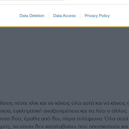
Data Deletion
Data Access
Privacy Policy
ίσεις πέντε κλικ και να κάνεις όλα αυτά και να κάνεις
πεια, εγκληματική αναξιοπρέπεια και να λέει ο άλλος
ησα δύο, έμαθα από δω, πήρα τηλέφωνο. Όλα αυτά 
ης, τα οποία δεν καταλαβαίνω πού αποσκοπούν και