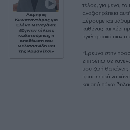
τέλος, για μένα, τ
αναξιοπρέπεια αυτή.
Λάμπρος
Κωνσταντάρας για
Ξέρουμε και μάθαμ
Ελένη Μενεγάκη:
καθένας και λέει π
«Έγιναν τέλειες
κωλοτούμπες, η
εγκληματικά πια» 
αποθέωση του
Μελισσανίδη και
της Κομανέτσι»
«Έρευνα στην προσ
επιτρέπω σε κανέν
μου ζωή θα κάνεις 
προσωπικά να κάνε
και από πάνω δηλαδ