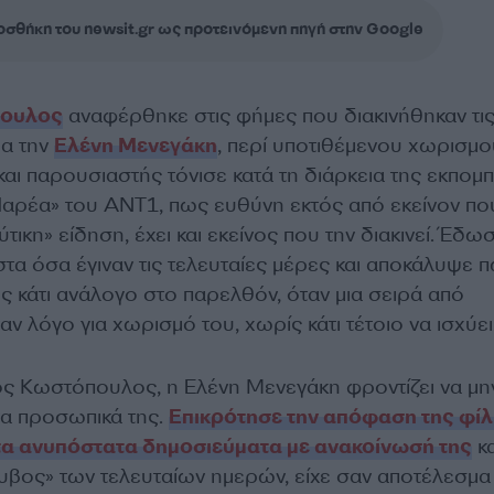
σθήκη του newsit.gr ως προτεινόμενη πηγή στην Google
πουλος
αναφέρθηκε στις φήμες που διακινήθηκαν τι
ια την
Ελένη Μενεγάκη
, περί υποτιθέμενου χωρισμο
αι παρουσιαστής τόνισε κατά τη διάρκεια της εκπομ
αρέα» του ΑΝΤ1, πως ευθύνη εκτός από εκείνον πο
τικη» είδηση, έχει και εκείνος που την διακινεί. Έδω
στα όσα έγιναν τις τελευταίες μέρες και αποκάλυψε 
ιος κάτι ανάλογο στο παρελθόν, όταν μια σειρά από
ν λόγο για χωρισμό του, χωρίς κάτι τέτοιο να ισχύει
ς Κωστόπουλος, η Ελένη Μενεγάκη φροντίζει να μην
τα προσωπικά της.
Επικρότησε την απόφαση της φί
 τα ανυπόστατα δημοσιεύματα με ανακοίνωσή της
κα
υβος» των τελευταίων ημερών, είχε σαν αποτέλεσμα