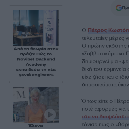
Προ
Ο
Πέτρος Κωστό
τελευταίες μέρες γ
Ο πρώην εκδότης κ
Από τη θεωρία στην
«Σαββατοκύριακο Π
πράξη: Πώς το
Novibet Backend
δημιουργεί μια «ψεύ
Academy
δική του ερμηνεία 
εκπαιδεύει τη νέα
γενιά engineers
είχε ζήσει και ο ίδ
δημοσιεύματα έκανα
Όπως είπε ο Πέτρο
ποτέ αφορμές για 
του να διαψεύσει
τόνισε πως ο «θόρ
Έλενα