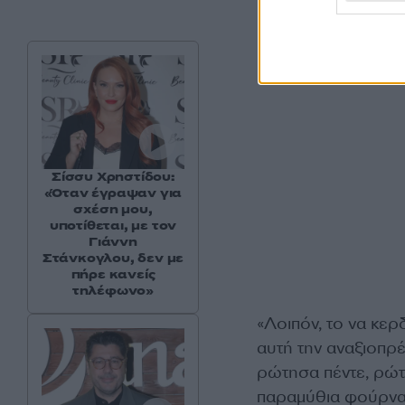
Σίσσυ Χρηστίδου:
«Όταν έγραψαν για
σχέση μου,
υποτίθεται, με τον
Γιάννη
Στάνκογλου, δεν με
πήρε κανείς
τηλέφωνο»
«Λοιπόν, το να κερδ
αυτή την αναξιοπρέ
ρώτησα πέντε, ρώτ
παραμύθια φούρναρ