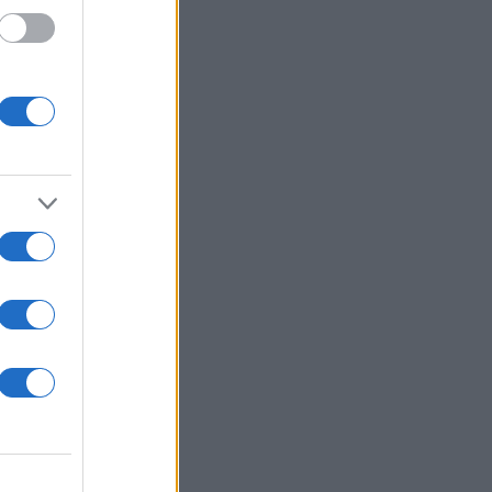
το
 ότι ο
ος