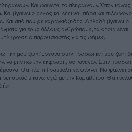
ο πληρώνουν. Και φαίνεται το πληρώνουν. Όταν κάνεις 
 Και βγαίνει ο άλλος και λέει ναι, πήρα και τηλέφωνο
ε. Και από πού ρε καραγκιόζηδες; Δηλαδή βγαίνει ο
ράγματα για τους άλλους ανθρώπους, τα οποία είναι
συμπλήρωσε ο παρουσιαστής για τις φήμες.
ωπική μου ζωή; Έρευνα στην προσωπική μου ζωή δ
αν, να μην πω την έκφραση, σε κανέναν. Στην προσωπ
έρευνα; Θα πάει η Γραμμέλη να ψάχνει; Να ψάχνει σ
ι ρεπορτάζ τι κάνω εγώ με την Καραβάτου; Θα τρελ
ή;».