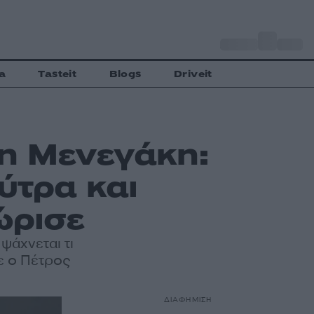
o
Αθήνα
33
C
a
Tasteit
Blogs
Driveit
η Μενεγάκη:
ύτρα και
ώρισε
ψάχνεται τι
πε ο Πέτρος
ΔΙΑΦΗΜΙΣΗ