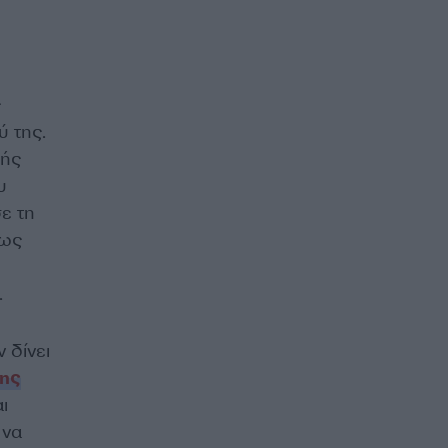
ς
ύ της.
πής
υ
σε τη
πως
.
 δίνει
λης
ι
 να