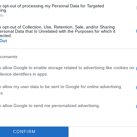
ου λένε, δηλαδή είναι τρελό. Και όταν έχεις παιδιά, 
to opt-out of processing my Personal Data for Targeted
ing.
ώ, όταν έχεις παιδιά και πάνε σχολείο, είναι προφανές
In
εύει τη διάσημη της τάξης, μαμά…» ανέφερε ο Πέτρ
o opt-out of Collection, Use, Retention, Sale, and/or Sharing
ersonal Data that Is Unrelated with the Purposes for which it
lected.
Out
ΔΙΑΦΗΜΙΣΗ
consents
o allow Google to enable storage related to advertising like cookies on
evice identifiers in apps.
o allow my user data to be sent to Google for online advertising
s.
to allow Google to send me personalized advertising.
CONFIRM