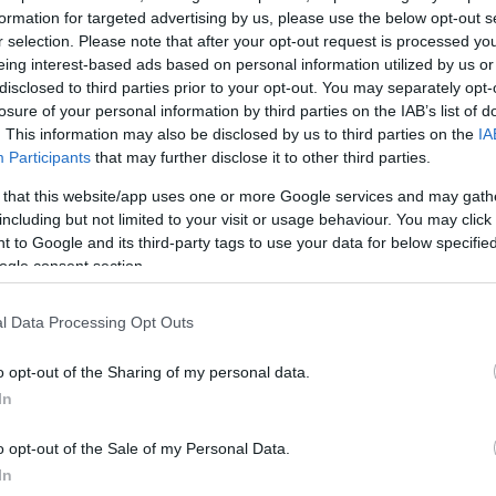
ηγούμενο γάμο της. Δεν δίνει καμιά αφορμή, δεν είναι
formation for targeted advertising by us, please use the below opt-out s
ι έξω, θα πάει στα μπουζούκια, θα πάει να κυκλοφορ
r selection. Please note that after your opt-out request is processed y
ίδιο πράγμα. Είναι μαζεμένοι. Όπως είπε ο Καβατζίκη
eing interest-based ads based on personal information utilized by us or
ει στο σπίτι να ξέρει, να μάθει, να γίνει. Και αυτά τα
disclosed to third parties prior to your opt-out. You may separately opt-
losure of your personal information by third parties on the IAB’s list of
συμβεί κι άλλη φορά και με άλλους ανθρώπους, εγώ
. This information may also be disclosed by us to third parties on the
IA
ή μου, όταν ήμουνα μια χαρά με τη γυναίκα μου στα 
Participants
that may further disclose it to other third parties.
 “χώρισε”.
 that this website/app uses one or more Google services and may gath
including but not limited to your visit or usage behaviour. You may click 
βγαίνει μία “κυράτσα” τώρα, δεν ξέρω τι “κυράτσα” ε
 to Google and its third-party tags to use your data for below specifi
ogle consent section.
ων media όπως τις έλεγε ο Χατζηστεφάνου, που λέει
 ξέρουμε. Γράφει στο “X”. Και από ‘κει ξεκινάει, βγαί
l Data Processing Opt Outs
ε. Μετά το είδα και αλλού. Δεν θέλω να επεκταθώ…
o opt-out of the Sharing of my personal data.
,τι κι αν ακούστηκε, είτε από δω, είτε από κει, είτε με
In
νοούμενα, ήταν εκτός κάθε πραγματικότητας, διότι αυτ
o opt-out of the Sale of my Personal Data.
υλάχιστον, είναι μια χαρά. Το παιδί της ακόμα ψαχνό
In
σημείο και το παιδί το μεγαλύτερο να ψάχνεται τι εί