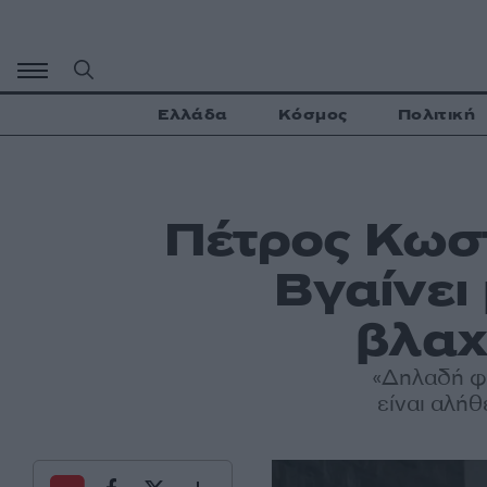
Μετάβαση
σε
περιεχόμενο
Ελλάδα
Κόσμος
Πολιτική
Πέτρος Κωσ
Βγαίνει
βλαχ
«Δηλαδή φτ
είναι αλήθ