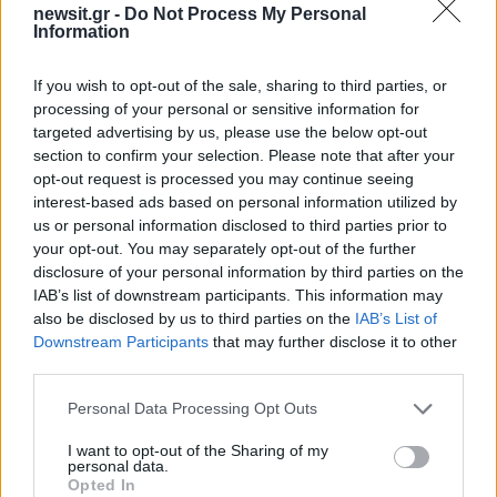
newsit.gr -
Do Not Process My Personal
Information
2000 /2000
Υποβολή σχολίου
If you wish to opt-out of the sale, sharing to third parties, or
processing of your personal or sensitive information for
targeted advertising by us, please use the below opt-out
Όροι Χρήσης
. Το site προστατεύεται από reCAPTCHA, ισχύουν
Πολιτική Απορρήτου
&
Όροι Χρήσης
της Google.
section to confirm your selection. Please note that after your
opt-out request is processed you may continue seeing
Lifestyle
interest-based ads based on personal information utilized by
ΔΗΜΟΠΡΑΣΙΑ
ΝΤΕΙΒΙΝΤ ΛΙΝΤΣ
us or personal information disclosed to third parties prior to
your opt-out. You may separately opt-out of the further
Share:
disclosure of your personal information by third parties on the
IAB’s list of downstream participants. This information may
Ακολουθήστε το Νewsit.gr στο
Google News
και
also be disclosed by us to third parties on the
IAB’s List of
ενημερωθείτε πρώτοι για όλη την ειδησεογραφία και τα
Downstream Participants
that may further disclose it to other
τελευταία νέα
της ημέρας
third parties.
Please note that this website/app uses one or more Google
Personal Data Processing Opt Outs
services and may gather and store information including but
not limited to your visit or usage behaviour. You may click to
I want to opt-out of the Sharing of my
personal data.
grant or deny consent to Google and its third-party tags to
Opted In
use your data for below specified purposes in below Google