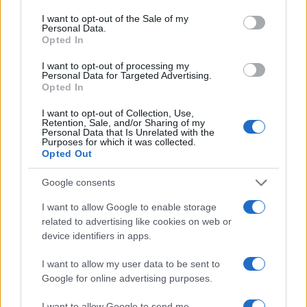
Πιο δημοφιλή
consent section.
I want to opt-out of the Sale of my
Personal Data.
1
Σοκαριστική υπόθεση στην Κρήτη:
Opted In
Τουρίστας ρωτούσε πόσο να πληρώσει για
να ασελγήσει σε 10χρονο κορίτσι - Το παιδί
καθόταν αμέριμνο σε αυλή επιχείρησης
I want to opt-out of processing my
Personal Data for Targeted Advertising.
2
Opted In
Δεν ήταν μόνο η ταχύτητα που οδήγησε
στο τροχαίο στις Σέρρες με νεκρούς μητέρα
και γιο - «Ίσως κάτι απέσπασε την προσοχή
I want to opt-out of Collection, Use,
Retention, Sale, and/or Sharing of my
του οδηγού» λέει πραγματογνώμονας
Personal Data that Is Unrelated with the
Purposes for which it was collected.
3
Ανησυχία από το ξέσπασμα του ιού του
Opted Out
Δυτικού Νείλου με κρούσματα στην Αττική
- «Καμπανάκι» από τον Ιατρικό Σύλλογο
Αθηνών για την προστασία της δημόσιας
Google consents
υγείας
I want to allow Google to enable storage
4
Πέθανε ο Γουίλιαμ Όρμπιτ, παραγωγός του
related to advertising like cookies on web or
εμβληματικού άλμπουμ της Μαντόνα «Ray
device identifiers in apps.
of Light»
5
Ryanair: «Ένα κομμάτι του προσώπου του
I want to allow my user data to be sent to
ήταν σαν πλαστελίνη», συγκλονίζει η
Google for online advertising purposes.
επιβάτιδα που έσωσε τον Σέρβο όταν
έσπασε το παράθυρο του αεροπλάνου
I want to allow Google to send me