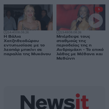
5
14:40
08.08.26
13:49
08.08.26
Η Βάλια
Μπέρδεψε τους
Χατζηθεοδώρου
σταθμούς της
εντυπωσίασε με το
περιοδείας της η
λεοπάρ μπικίνι σε
Ανδρομάχη - Το επικό
παραλία της Μυκόνου
λάθος με Μέθανα και
Μεθώνη