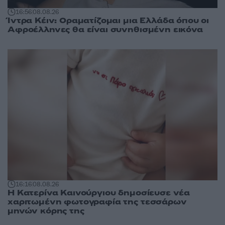
16:56
08.08.26
Ίντρα Κέιν: Οραματίζομαι μια Ελλάδα όπου οι
Αφροέλληνες θα είναι συνηθισμένη εικόνα
16:16
08.08.26
Η Κατερίνα Καινούργιου δημοσίευσε νέα
χαριτωμένη φωτογραφία της τεσσάρων
μηνών κόρης της