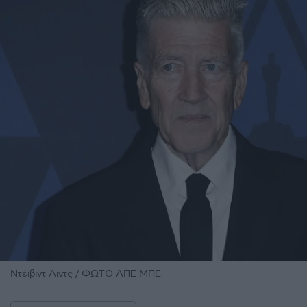
Ντέιβιντ Λιντς / ΦΩΤΟ ΑΠΕ ΜΠΕ