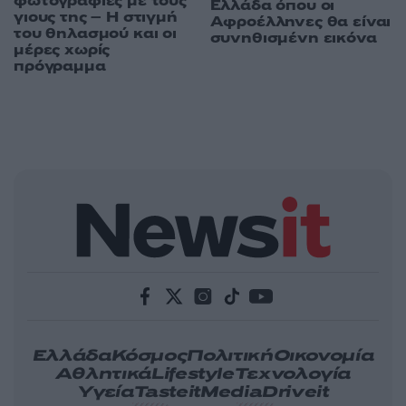
φωτογραφίες με τους
Ελλάδα όπου οι
γιους της – Η στιγμή
Αφροέλληνες θα είναι
του θηλασμού και οι
συνηθισμένη εικόνα
μέρες χωρίς
πρόγραμμα
Ελλάδα
Κόσμος
Πολιτική
Οικονομία
Αθλητικά
Lifestyle
Τεχνολογία
Υγεία
Tasteit
Media
Driveit