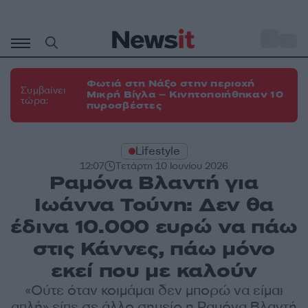
Μετάβαση
σε
o
35
περιεχόμενο
Φωτιά στη Νάξο στην περιοχή
Συμβαίνει
Μικρή Βίγλα – Κινητοποιήθηκαν 10
τώρα:
πυροσβέστες
Lifestyle
12:07
Τετάρτη 10 Ιουνίου 2026
Ραμόνα Βλαντή για
Ιωάννα Τούνη: Δεν θα
έδινα 10.000 ευρώ να πάω
στις Κάννες, πάω μόνο
εκεί που με καλούν
«Ούτε όταν κοιμάμαι δεν μπορώ να είμαι
απλή» είπε σε άλλο σημείο η Ραμόνα Βλαντή