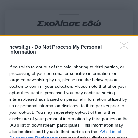
Σχολίασε εδώ
50 /50
newsit.gr -
Do Not Process My Personal
Information
If you wish to opt-out of the sale, sharing to third parties, or
processing of your personal or sensitive information for
2000 /2000
targeted advertising by us, please use the below opt-out
section to confirm your selection. Please note that after your
Υποβολή σχολίου
opt-out request is processed you may continue seeing
interest-based ads based on personal information utilized by
Όροι Χρήσης
. Το site προστατεύεται από reCAPTCHA, ισχύουν
us or personal information disclosed to third parties prior to
Πολιτική Απορρήτου
&
Όροι Χρήσης
της Google.
your opt-out. You may separately opt-out of the further
disclosure of your personal information by third parties on the
Lifestyle
IAB’s list of downstream participants. This information may
ΙΩΑΝΝΑ ΤΟΥΝΗ
ΡΑΜΟΝΑ ΒΛΑΝΤΗ
also be disclosed by us to third parties on the
IAB’s List of