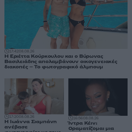
17:42
08.08.26
Η Εριέττα Κούρκουλου και ο Βύρωνας
Βασιλειάδης απολαμβάνουν οικογενειακές
διακοπές – Το φωτογραφικό άλμπουμ
17:20
08.08.26
16:56
08.08.26
H Ιωάννα Σιαμπάνη
Ίντρα Κέιν:
ανέβασε
Οραματίζομαι μια