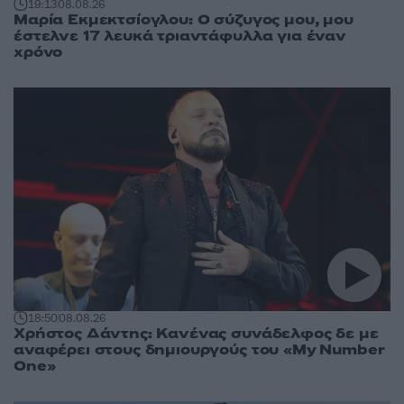
19:13
08.08.26
Μαρία Εκμεκτσίογλου: O σύζυγος μου, μου
έστελνε 17 λευκά τριαντάφυλλα για έναν
χρόνο
18:50
08.08.26
Χρήστος Δάντης: Κανένας συνάδελφος δε με
αναφέρει στους δημιουργούς του «My Number
One»