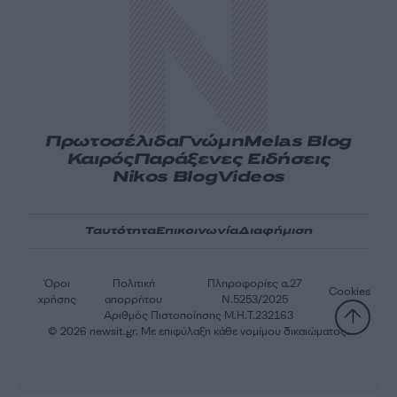
Πρωτοσέλιδα
Γνώμη
Melas Blog
Καιρός
Παράξενες Ειδήσεις
Nikos Blog
Videos
Ταυτότητα
Επικοινωνία
Διαφήμιση
Όροι
Πολιτική
Πληροφορίες α.27
Cookies
χρήσης
απορρήτου
Ν.5253/2025
Αριθμός Πιστοποίησης Μ.Η.Τ.232163
© 2026 newsit.gr. Με επιφύλαξη κάθε νομίμου δικαιώματος.