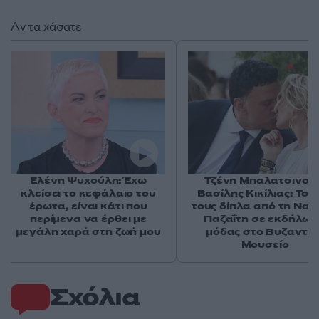
Αν τα χάσατε
Ελένη Ψυχούλη: Έχω
Τζένη Μπαλατσινού
κλείσει το κεφάλαιο του
Βασίλης Κικίλιας: Το φ
έρωτα, είναι κάτι που
τους δίπλα από τη Να
περίμενα να έρθει με
Παζαΐτη σε εκδήλω
μεγάλη χαρά στη ζωή μου
μόδας στο Βυζαντιν
Μουσείο
Σχόλια