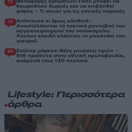
Μεταφορές χρημάτων: Πότε μπορεί να
73
θεωρηθούν δωρεές και να επιβληθεί
φόρος – Τι ισχυεί για τις γονικές παροχές
Απίστευτο κι όμως αληθινό -
72
Aναστέλλονται τα τακτικά ραντεβού του
αγγειοχειρουργού του νοσοκομείου
Χανίων επειδή κλάπηκε το μηχανάκι του
γιατρού
Σούπερ μάρκετ: Νέες μειώσεις τιμών –
60
916 προϊόντα στην εθνική πρωτοβουλία,
ανάμεσά τους 130 σχολικά
Lifestyle: Περισσότερα
άρθρα