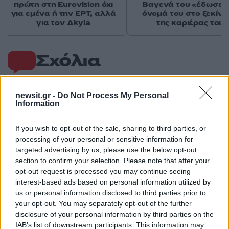
πρώτη στη Eurovision όχι
Βαγενά του «έδωσε» 
για εμένα ή την ΕΡΤ, αλλά
όνομά του στο ξεκίν
για τον Akyla
της καριέρας του
Σχόλια
newsit.gr -
Do Not Process My Personal
Information
Σχολίασε εδώ
If you wish to opt-out of the sale, sharing to third parties, or
processing of your personal or sensitive information for
50 /50
targeted advertising by us, please use the below opt-out
section to confirm your selection. Please note that after your
opt-out request is processed you may continue seeing
interest-based ads based on personal information utilized by
us or personal information disclosed to third parties prior to
your opt-out. You may separately opt-out of the further
2000 /2000
disclosure of your personal information by third parties on the
IAB’s list of downstream participants. This information may
Υποβολή σχολίου