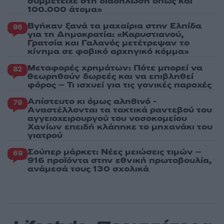
συμμετείχε στη διαδήλωση όπως και
100.000 άτομα»
Βγήκαν ξανά τα μαχαίρια στην Ελπίδα
96
για τη Δημοκρατία: «Καρυστιανού,
Γρατσία και Γαλανός μετέτρεψαν το
κίνημα σε φοβικό αρχηγικό κόμμα»
Μεταφορές χρημάτων: Πότε μπορεί να
82
θεωρηθούν δωρεές και να επιβληθεί
φόρος – Τι ισχυεί για τις γονικές παροχές
Απίστευτο κι όμως αληθινό -
79
Aναστέλλονται τα τακτικά ραντεβού του
αγγειοχειρουργού του νοσοκομείου
Χανίων επειδή κλάπηκε το μηχανάκι του
γιατρού
Σούπερ μάρκετ: Νέες μειώσεις τιμών –
69
916 προϊόντα στην εθνική πρωτοβουλία,
ανάμεσά τους 130 σχολικά