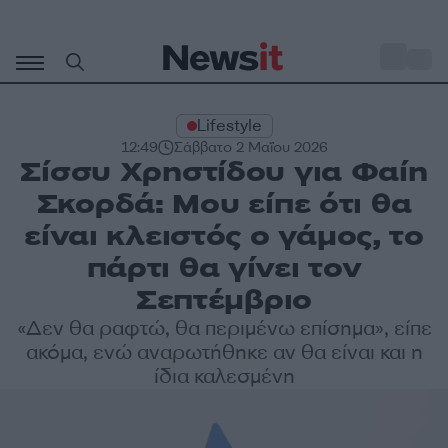
Μετάβαση
σε
o
31
περιεχόμενο
Lifestyle
12:49
Σάββατο 2 Μαΐου 2026
Σίσσυ Χρηστίδου για Φαίη
Σκορδά: Μου είπε ότι θα
είναι κλειστός ο γάμος, το
πάρτι θα γίνει τον
Σεπτέμβριο
«Δεν θα ραφτώ, θα περιμένω επίσημα», είπε
ακόμα, ενώ αναρωτήθηκε αν θα είναι και η
ίδια καλεσμένη