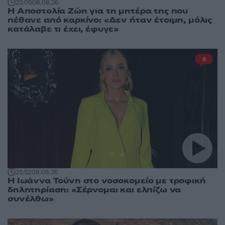
22:05
08.08.26
Η Αποστολία Ζώη για τη μητέρα της που
πέθανε από καρκίνο: «Δεν ήταν έτοιμη, μόλις
κατάλαβε τι έχει, έφυγε»
8
21:52
08.08.26
Η Ιωάννα Τούνη στο νοσοκομείο με τροφική
δηλητηρίαση: «Σέρνομαι και ελπίζω να
συνέλθω»