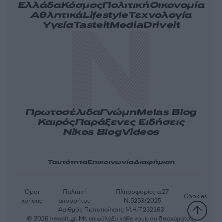
Ελλάδα
Κόσμος
Πολιτική
Οικονομία
Αθλητικά
Lifestyle
Τεχνολογία
Υγεία
Tasteit
Media
Driveit
Πρωτοσέλιδα
Γνώμη
Melas Blog
Καιρός
Παράξενες Ειδήσεις
Nikos Blog
Videos
Ταυτότητα
Επικοινωνία
Διαφήμιση
Όροι
Πολιτική
Πληροφορίες α.27
Cookies
χρήσης
απορρήτου
Ν.5253/2025
Αριθμός Πιστοποίησης Μ.Η.Τ.232163
© 2026 newsit.gr. Με επιφύλαξη κάθε νομίμου δικαιώματος.