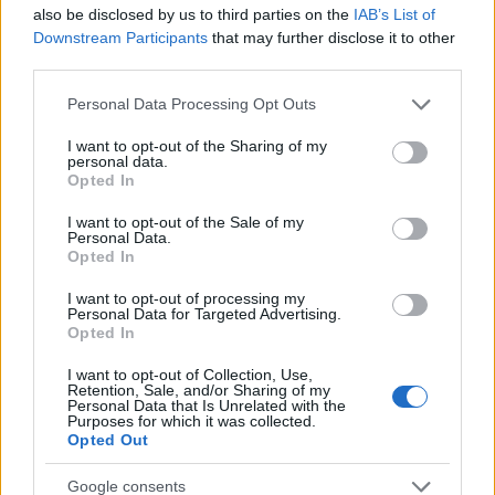
also be disclosed by us to third parties on the
IAB’s List of
Downstream Participants
that may further disclose it to other
Όροι Χρήσης
. Το site προστατεύεται από reCAPTCHA, ισχύουν
third parties.
Πολιτική Απορρήτου
&
Όροι Χρήσης
της Google.
Please note that this website/app uses one or more Google
Lifestyle
Personal Data Processing Opt Outs
services and may gather and store information including but
ΣΙΣΣΥ ΧΡΗΣΤΙΔΟΥ
ΦΑΙΗ ΣΚΟΡΔΑ
not limited to your visit or usage behaviour. You may click to
I want to opt-out of the Sharing of my
personal data.
grant or deny consent to Google and its third-party tags to
Share:
Opted In
use your data for below specified purposes in below Google
consent section.
I want to opt-out of the Sale of my
Ακολουθήστε το Νewsit.gr στο
Google News
και
Personal Data.
ενημερωθείτε πρώτοι για όλη την ειδησεογραφία και τα
Opted In
τελευταία νέα
της ημέρας
I want to opt-out of processing my
Personal Data for Targeted Advertising.
Opted In
I want to opt-out of Collection, Use,
Retention, Sale, and/or Sharing of my
Personal Data that Is Unrelated with the
Πιο δημοφιλή
Purposes for which it was collected.
Opted Out
1
«Ψήνονται» στα 40άρια δυτική και βόρεια
Ελλάδα – Ενισχυμένα μελτέμια έως 8
Google consents