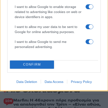
μποφόρ στο Αιγαίο μέχρι
Δεκαπενταύγουστο
I want to allow Google to enable storage
2
related to advertising like cookies on web or
Η Άννα Βίσση ξετρελάθηκε με μπάντα που
έπαιζε Τσιτσάνη στο Φισκάρδο και τους
device identifiers in apps.
πρότεινε συνεργασία
I want to allow my user data to be sent to
3
Μαριζέτα Αντωνοπούλου στο newsit.gr: Οι
Google for online advertising purposes.
“σωτήρες” ανήκουν στο χρονοντούλαπο
της ιστορίας
I want to allow Google to send me
4
Ίση με 6 βόμβες Χιροσίμα η ενέργεια που
personalized advertising.
απελευθερώθηκε από τη mega fire σε
Αττική και Βοιωτία - Πώς κάηκε μέσα σε 2
βράδια το 55% της έκτασης
5
Η FIFA απάντησε στις καταγγελίες για την
CONFIRM
ερωμένη του Ινφαντίνο: «Κατηγορηματικά
αναληθείς και δυσφημιστικοί οι ισχυρισμοί»
Data Deletion
Data Access
Privacy Policy
Πιο σχολιασμένα
Marfin: Η 46χρονη πήρε προθεσμία για
104
να απολογηθεί την Τρίτη – «Είναι αθώα,