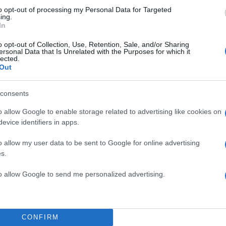
to opt-out of processing my Personal Data for Targeted
ing.
In
o opt-out of Collection, Use, Retention, Sale, and/or Sharing
 δημοσίευση στο Instagram.
ersonal Data that Is Unrelated with the Purposes for which it
lected.
Out
consents
o allow Google to enable storage related to advertising like cookies on
evice identifiers in apps.
o allow my user data to be sent to Google for online advertising
s.
to allow Google to send me personalized advertising.
μοσίευση κοινοποιήθηκε από το χρήστη Anestis Evangelopoulos
CONFIRM
(@anestisevangelopoulos)