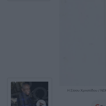
H Σίσσυ Χρηστίδου / N