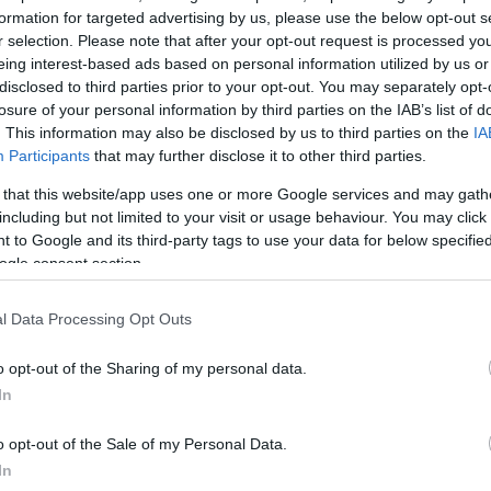
ς που είναι εξαιρετικά θυμωμένος μαζί μου. Εγώ δε
formation for targeted advertising by us, please use the below opt-out s
θα ήθελα, δεν είπα ποτέ όλα αυτά που θα ήθελα, επ
r selection. Please note that after your opt-out request is processed y
φοι μέσα στην αίθουσα και για μένα είναι σημαντικ
eing interest-based ads based on personal information utilized by us or
disclosed to third parties prior to your opt-out. You may separately opt-
όνα του πατέρα των παιδιών μου», είπε η Σίσσυ
losure of your personal information by third parties on the IAB’s list of
. This information may also be disclosed by us to third parties on the
IA
Participants
that may further disclose it to other third parties.
 that this website/app uses one or more Google services and may gath
including but not limited to your visit or usage behaviour. You may click 
 to Google and its third-party tags to use your data for below specifi
ogle consent section.
l Data Processing Opt Outs
o opt-out of the Sharing of my personal data.
In
o opt-out of the Sale of my Personal Data.
In