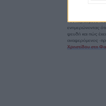
Τον περασμένο Ιο
ενημερώνοντας ότι ό
ψευδή και πώς έχει
αναφερόμενος -π
Χρηστίδου στη Φα