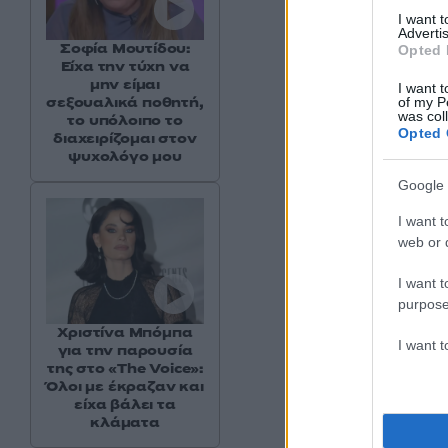
I want 
Advertis
Σοφία Μουτίδου:
Opted 
Είχα την τύχη να
μην είμαι
I want t
σεξουαλικά ποθητή,
Δείτε αυτή τη
of my P
was col
το υπόλοιπο το
Opted 
διαχειρίζομαι στον
ψυχολόγο μου
Google 
I want t
web or d
I want t
purpose
Χριστίνα Μπόμπα
I want 
για την παρουσία
της στο «The Voice»:
Όλοι με έκραζαν και
είχα βάλει τα
Η δη
κλάματα