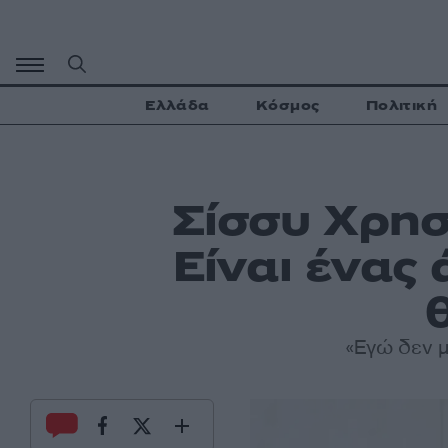
Μετάβαση
σε
περιεχόμενο
Ελλάδα
Κόσμος
Πολιτική
Σίσσυ Χρησ
Είναι ένας 
«Εγώ δεν μ