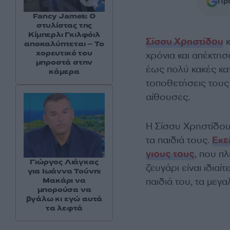
Προ
Fancy James: Ο
στυλίστας της
Κίμπερλι Γκιλφόιλ
Σίσσυ Χρηστίδου
κ
αποκαλύπτεται – Το
χορευτικό του
χρόνια και απέκτησ
μπροστά στην
έως πολύ κακές κατ
κάμερα
τοποθετήσεις τους 
αίθουσες.
Η Σίσσυ Χρηστίδου
τα παιδιά τους.
Εκε
γιους τους
, που π
Γιώργος Λιάγκας
ζευγάρι είναι ιδια
για Ιωάννα Τούνη:
παιδιά του, τα μεγα
Μακάρι να
μπορούσα να
βγάλω κι εγώ αυτά
τα λεφτά