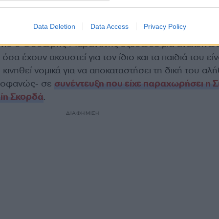
Data Deletion
Data Access
Privacy Policy
ύνιο ο Θοδωρής Μαραντίνης εξέδωσε μία ανακοίνω
σα έχουν ακουστεί για τον ίδιο και τα παιδιά του είν
 κινηθεί νομικά για να αποκαταστήσει τη δική του αλή
ροφανώς- σε
συνέντευξη που είχε παραχωρήσει η Σ
ίη Σκορδά
.
ΔΙΑΦΗΜΙΣΗ