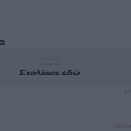
α
Σχολίασε εδώ
50
2000 /