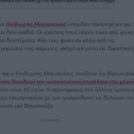
σθήκη του newsit.gr ως προτεινόμενη πηγή στην Google
αι
Θοδωρής Μαραντίνης
υπήρξαν παντρεμένοι για 
αν δύο παιδιά. Οι σχέσεις τους πλέον είναι από ψυχ
ά διαστήματα. Κάτι που φαίνεται μέσα από τις
μπροστά στις κάμερες, ακόμα και μέσα σε δικαστικές
 και ο Θοδωρής Μαραντίνης τονίζουν ότι δίνουν μάχ
ίνος διεκδικεί την αποκλειστική επιμέλεια του μεγ
λέον είναι 16 ετών. Η ατμόσφαιρα στο άλλοτε ερωτε
ίτερα ηλεκτρισμένη με τον τραγουδιστή να δηλώνει ότι
λώνει μία Φιλιππινέζα.
ΔΙΑΦΗΜΙΣΗ