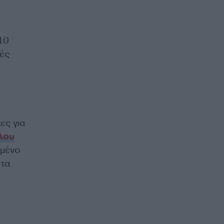
10
ρές
ες για
άλου
υμένο
 τα