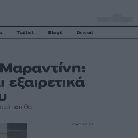
o
Αθήνα
34
C
a
Tasteit
Blogs
Driveit
 Μαραντίνη:
ι εξαιρετικά
υ
αυτά που θα
ΔΙΑΦΗΜΙΣΗ