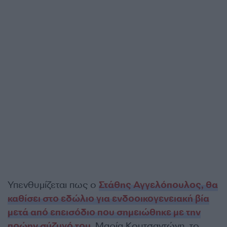
Υπενθυμίζεται πως ο
Στάθης Αγγελόπουλος, θα
καθίσει στο εδώλιο για ενδοοικογενειακή βία
μετά από επεισόδιο που σημειώθηκε με την
πρώην σύζυγό του
, Μαρία Κουτσαντώνη, το