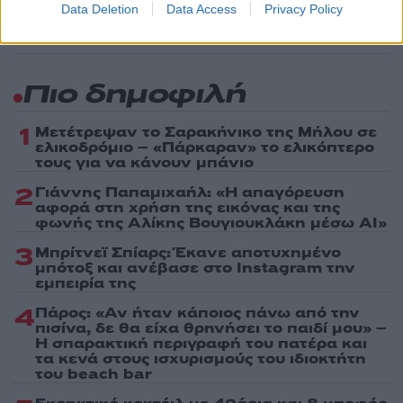
Data Deletion
Data Access
Privacy Policy
Πιο δημοφιλή
1
Μετέτρεψαν το Σαρακήνικο της Μήλου σε
ελικοδρόμιο – «Πάρκαραν» το ελικόπτερο
τους για να κάνουν μπάνιο
2
Γιάννης Παπαμιχαήλ: «Η απαγόρευση
αφορά στη χρήση της εικόνας και της
φωνής της Αλίκης Βουγιουκλάκη μέσω AI»
3
Μπρίτνεϊ Σπίαρς: Έκανε αποτυχημένο
μπότοξ και ανέβασε στο Instagram την
εμπειρία της
4
Πάρος: «Αν ήταν κάποιος πάνω από την
πισίνα, δε θα είχα θρηνήσει το παιδί μου» –
Η σπαρακτική περιγραφή του πατέρα και
τα κενά στους ισχυρισμούς του ιδιοκτήτη
του beach bar