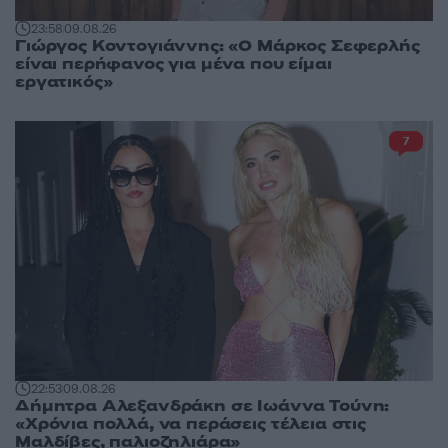
23:58
09.08.26
Γιώργος Κοντογιάννης: «Ο Μάρκος Σεφερλής
είναι περήφανος για μένα που είμαι
εργατικός»
7
22:53
09.08.26
Δήμητρα Αλεξανδράκη σε Ιωάννα Τούνη:
«Χρόνια πολλά, να περάσεις τέλεια στις
Μαλδίβες, παλιοζηλιάρα»