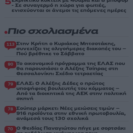
5
Εκρηκτικό κοκτέιλ με 40άρια και 8 μποφόρ
- Σε συναγερμό η χώρα για φωτιές,
ενισχύονται οι άνεμοι τις επόμενες ημέρες
Πιο σχολιασμένα
Στην Κρήτη ο Κυριάκος Μητσοτάκης,
113
συνεχίζει τις ολιγοήμερες διακοπές του –
Πού βρέθηκε το Σάββατο
Το οικονομικό πρόγραμμα της ΕΛΑΣ που
90
θα παρουσιάσει ο Αλέξης Τσίπρας στη
Θεσσαλονίκη: Σχέδιο τετραετίας
ΕΛΑΣ: Ο Αλέξης Δέδες ο πρώτος
79
υποψήφιος βουλευτής του κόμματος –
Από τα διοικητικά της ΑΕΚ στην πολιτική
σκηνή
Σούπερ μάρκετ: Νέες μειώσεις τιμών –
78
916 προϊόντα στην εθνική πρωτοβουλία,
ανάμεσά τους 130 σχολικά
Ο Φειδίας Παναγιώτου πήγε με σορτσάκι
70