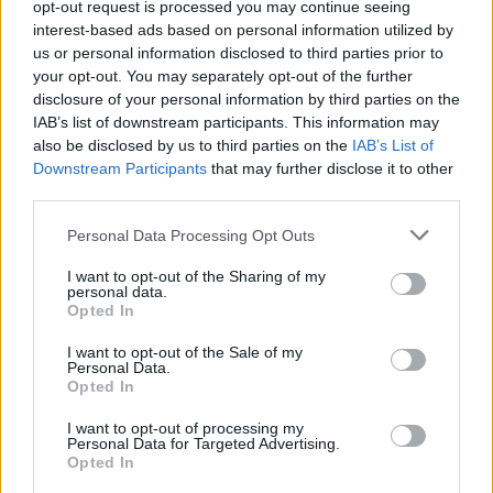
opt-out request is processed you may continue seeing
interest-based ads based on personal information utilized by
us or personal information disclosed to third parties prior to
your opt-out. You may separately opt-out of the further
disclosure of your personal information by third parties on the
IAB’s list of downstream participants. This information may
Τζένιφερ Λόπεζ:
Αλεξάνδρα
also be disclosed by us to third parties on the
IAB’s List of
Αγνώριστη αλλά
Παναγιώταρου: Κέντρ
Downstream Participants
that may further disclose it to other
εκθαμβωτική στα
τα βλέμματα στη Μύκ
third parties.
γυρίσματα της ταινίας «Το
με το αποκαλυπτικ
φιλί της γυναίκας
φόρεμα που επέλεξ
Please note that this website/app uses one or more Google
Personal Data Processing Opt Outs
αράχνης»
services and may gather and store information including but
not limited to your visit or usage behaviour. You may click to
I want to opt-out of the Sharing of my
personal data.
grant or deny consent to Google and its third-party tags to
Opted In
Σχόλια
use your data for below specified purposes in below Google
consent section.
I want to opt-out of the Sale of my
Personal Data.
Opted In
I want to opt-out of processing my
Σχολίασε εδώ
Personal Data for Targeted Advertising.
Opted In