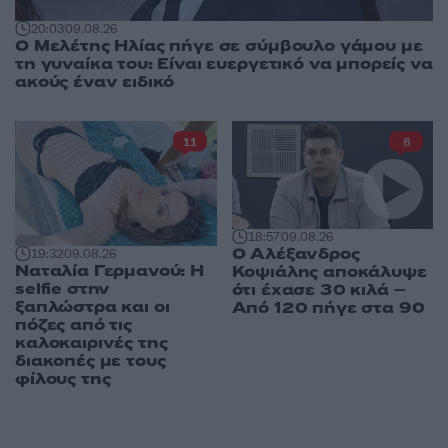
20:03
09.08.26
Ο Μελέτης Ηλίας πήγε σε σύμβουλο γάμου με
τη γυναίκα του: Είναι ευεργετικό να μπορείς να
ακούς έναν ειδικό
11
8
18:57
09.08.26
Ο Αλέξανδρος
19:32
09.08.26
Ναταλία Γερμανού: Η
Κοψιάλης αποκάλυψε
selfie στην
ότι έχασε 30 κιλά –
ξαπλώστρα και οι
Από 120 πήγε στα 90
πόζες από τις
καλοκαιρινές της
διακοπές με τους
φίλους της