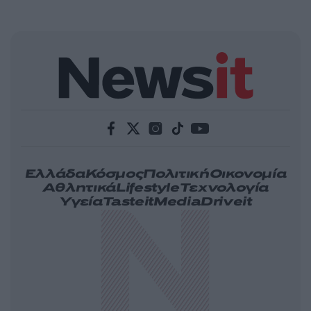
Ελλάδα
Κόσμος
Πολιτική
Οικονομία
Αθλητικά
Lifestyle
Τεχνολογία
Υγεία
Tasteit
Media
Driveit