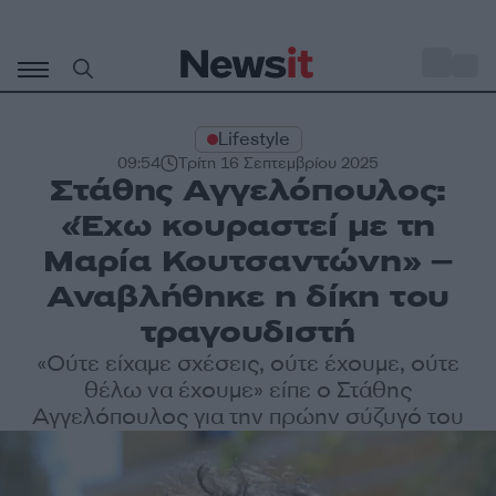
Μετάβαση
σε
o
27
περιεχόμενο
Lifestyle
09:54
Τρίτη 16 Σεπτεμβρίου 2025
Στάθης Αγγελόπουλος:
«Έχω κουραστεί με τη
Μαρία Κουτσαντώνη» –
Αναβλήθηκε η δίκη του
τραγουδιστή
«Ούτε είχαμε σχέσεις, ούτε έχουμε, ούτε
θέλω να έχουμε» είπε ο Στάθης
Αγγελόπουλος για την πρώην σύζυγό του