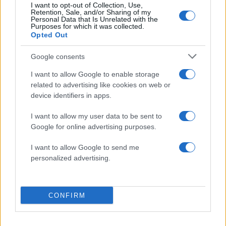
I want to opt-out of Collection, Use,
50 /50
Retention, Sale, and/or Sharing of my
Personal Data that Is Unrelated with the
Purposes for which it was collected.
Opted Out
Google consents
2000 /2000
I want to allow Google to enable storage
related to advertising like cookies on web or
Υποβολή σχολίου
device identifiers in apps.
Όροι Χρήσης
. Το site προστατεύεται από reCAPTCHA, ισχύουν
I want to allow my user data to be sent to
Πολιτική Απορρήτου
&
Όροι Χρήσης
της Google.
Google for online advertising purposes.
Lifestyle
I want to allow Google to send me
ΔΙΚΗ
ΣΤΑΘΗΣ ΑΓΓΕΛΟΠΟΥΛΟΣ
personalized advertising.
Share:
Ακολουθήστε το Νewsit.gr στο
Google News
και
CONFIRM
ενημερωθείτε πρώτοι για όλη την ειδησεογραφία και τα
τελευταία νέα
της ημέρας