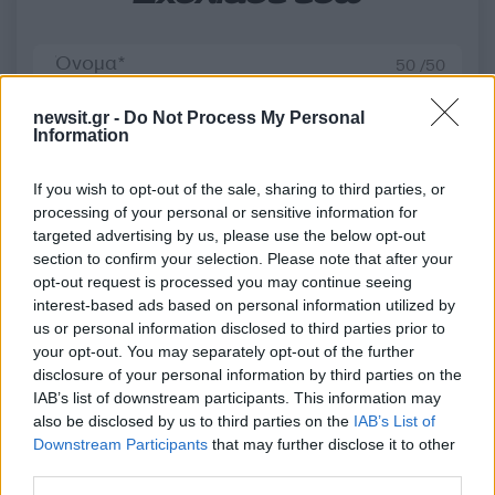
50 /50
newsit.gr -
Do Not Process My Personal
Information
If you wish to opt-out of the sale, sharing to third parties, or
2000 /2000
processing of your personal or sensitive information for
Υποβολή σχολίου
targeted advertising by us, please use the below opt-out
section to confirm your selection. Please note that after your
opt-out request is processed you may continue seeing
Όροι Χρήσης
. Το site προστατεύεται από reCAPTCHA, ισχύουν
Πολιτική Απορρήτου
&
Όροι Χρήσης
της Google.
interest-based ads based on personal information utilized by
us or personal information disclosed to third parties prior to
Lifestyle
your opt-out. You may separately opt-out of the further
ΕΛΕΝΗ ΧΑΤΖΙΔΟΥ
ΕΤΕΟΚΛΗΣ ΠΑΥΛΟΥ
disclosure of your personal information by third parties on the
IAB’s list of downstream participants. This information may
Share:
also be disclosed by us to third parties on the
IAB’s List of
Downstream Participants
that may further disclose it to other
third parties.
Ακολουθήστε το Νewsit.gr στο
Google News
και
ενημερωθείτε πρώτοι για όλη την ειδησεογραφία και τα