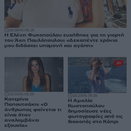
19:38
06.08.26
Η Ελένη Φωτοπούλου ευχήθηκε για τη γιορτή
του Άκη Παυλόπουλου: «Δεκαπέντε χρόνια
μου διδάσκει υπομονή και αγάπη»
20
18:33
06.08.26
18:23
06.08.26
Κατερίνα
Η Αμαλία
Παπουτσάκη: «Ο
Κωστοπούλου
άνθρωπος φαίνεται τι
δημοσίευσε νέες
είναι όταν
φωτογραφίες από τις
αναλαμβάνει
διακοπές στο Κάπρι
εξουσία»