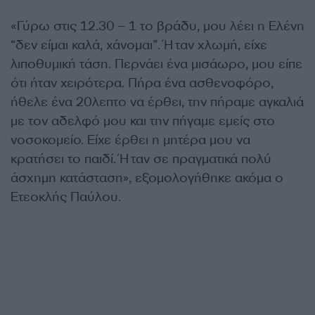
«Γύρω στις 12.30 – 1 το βράδυ, μου λέει η Ελένη
“δεν είμαι καλά, χάνομαι”. Ήταν χλωμή, είχε
λιποθυμική τάση. Περνάει ένα μισάωρο, μου είπε
ότι ήταν χειρότερα. Πήρα ένα ασθενοφόρο,
ήθελε ένα 20λεπτο να έρθει, την πήραμε αγκαλιά
με τον αδελφό μου και την πήγαμε εμείς στο
νοσοκομείο. Είχε έρθει η μητέρα μου να
κρατήσει το παιδί.
Ήταν σε πραγματικά πολύ
άσχημη κατάσταση», εξομολογήθηκε ακόμα ο
Ετεοκλής Παύλου.