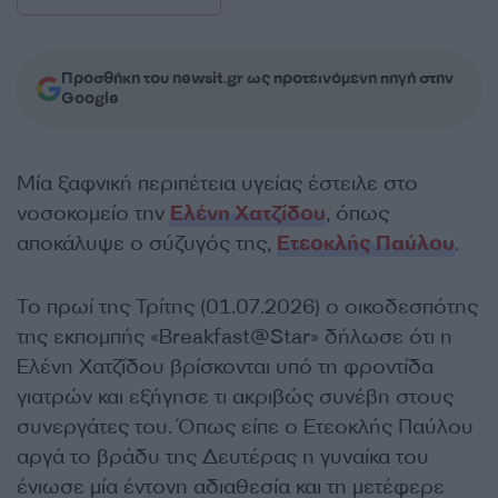
Προσθήκη του newsit.gr ως προτεινόμενη πηγή στην
Google
Μία ξαφνική περιπέτεια υγείας έστειλε στο
νοσοκομείο την
Ελένη Χατζίδου
, όπως
αποκάλυψε ο σύζυγός της,
Ετεοκλής Παύλου
.
Το πρωί της Τρίτης (01.07.2026) ο οικοδεσπότης
της εκπομπής «Breakfast@Star» δήλωσε ότι η
Ελένη Χατζίδου βρίσκονται υπό τη φροντίδα
γιατρών και εξήγησε τι ακριβώς συνέβη στους
συνεργάτες του. Όπως είπε ο Ετεοκλής Παύλου
αργά το βράδυ της Δευτέρας η γυναίκα του
ένιωσε μία έντονη αδιαθεσία και τη μετέφερε