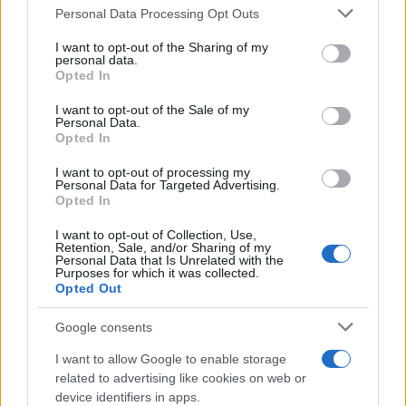
Please note that this website/app uses one or more Google
τελευταία νέα
της ημέρας
Personal Data Processing Opt Outs
services and may gather and store information including but
not limited to your visit or usage behaviour. You may click to
I want to opt-out of the Sharing of my
personal data.
grant or deny consent to Google and its third-party tags to
Opted In
use your data for below specified purposes in below Google
consent section.
I want to opt-out of the Sale of my
Personal Data.
Πιο δημοφιλή
Opted In
1
Έφυγαν οι συνεργάτες, μένει η Μαρία
I want to opt-out of processing my
Καρυστιανού - Η επόμενη μέρα για την
Personal Data for Targeted Advertising.
«Ελπίδα για τη Δημοκρατία»
Opted In
2
Συγκίνηση στο τελευταίο αντίο στον Λάκη
I want to opt-out of Collection, Use,
Χαλκιά: Με την «Φάμπρικα», λαούτο και
Retention, Sale, and/or Sharing of my
κλαρίνα αποχαιρέτησαν την εμβληματική
Personal Data that Is Unrelated with the
φωνή της μεταπολίτευσης
Purposes for which it was collected.
Opted Out
3
Ο Κώστας Σαμαράς δημοσίευσε μία παιδική
φωτογραφία για την επέτειο θανάτου της
Google consents
αδελφής του, Λένας
I want to allow Google to enable storage
4
Ποιος είναι ο ελληνοκύπριος Sir Ντέμης
related to advertising like cookies on web or
Χασάμπης: Από το σκάκι, στο Νόμπελ
Χημείας και στο «τιμόνι» της AI της Google
device identifiers in apps.