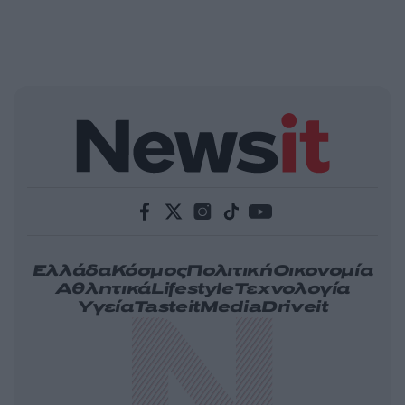
Ελλάδα
Κόσμος
Πολιτική
Οικονομία
Αθλητικά
Lifestyle
Τεχνολογία
Υγεία
Tasteit
Media
Driveit