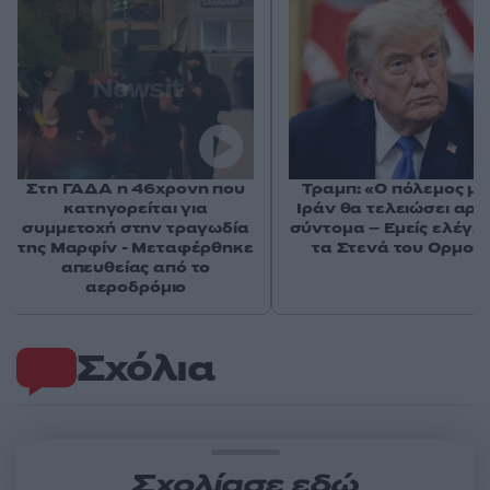
Στη ΓΑΔΑ η 46χρονη που
Τραμπ: «Ο πόλεμος με
κατηγορείται για
Ιράν θα τελειώσει αρκ
συμμετοχή στην τραγωδία
σύντομα – Εμείς ελέγχ
της Μαρφίν - Μεταφέρθηκε
τα Στενά του Ορμού
απευθείας από το
αεροδρόμιο
Σχόλια
Σχολίασε εδώ