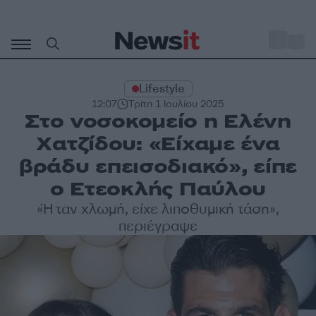
Μετάβαση
σε
o
27
περιεχόμενο
Lifestyle
12:07
Τρίτη 1 Ιουλίου 2025
Στο νοσοκομείο η Ελένη
Χατζίδου: «Είχαμε ένα
βράδυ επεισοδιακό», είπε
ο Ετεοκλής Παύλου
«Ήταν χλωμή, είχε λιποθυμική τάση»,
περιέγραψε