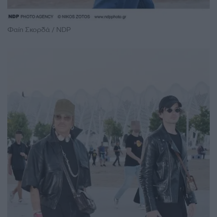
Φαίη Σκορδά / NDP