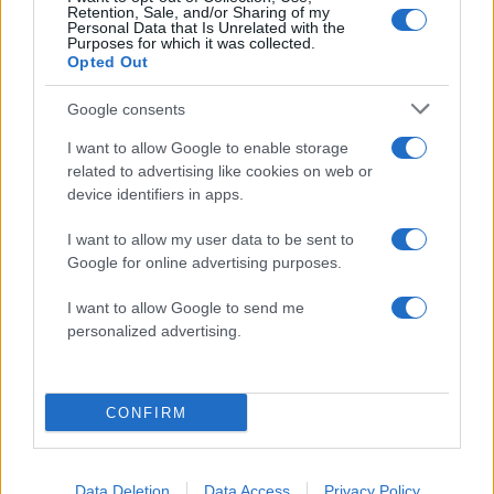
Αν τα χάσατε
Retention, Sale, and/or Sharing of my
Personal Data that Is Unrelated with the
Purposes for which it was collected.
Opted Out
Google consents
I want to allow Google to enable storage
related to advertising like cookies on web or
device identifiers in apps.
I want to allow my user data to be sent to
Τραγωδία με 4χρονο αγόρι
Ζέστη και θυελλώδε
Google for online advertising purposes.
στην Πάρο: Τα τρία σημεία
άνεμοι, με ριπές που 
που εστιάζουν οι
φτάνουν τα 80 χλμ/ώρ
αστυνομικοί για τον πνιγμό
«Red Code» σε 6 περιο
I want to allow Google to send me
στην πισίνα
για κίνδυνο πυρκαγι
personalized advertising.
Σχόλια
CONFIRM
Data Deletion
Data Access
Privacy Policy