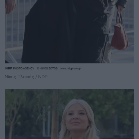
Νίκος Πλακιάς / NDP