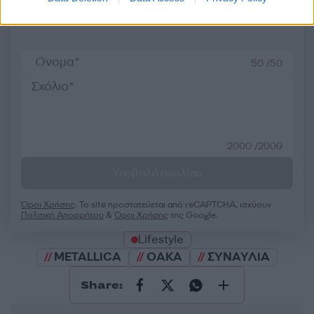
Σχολίασε εδώ
50 /50
2000 /2000
Υποβολή σχολίου
Όροι Χρήσης
. Το site προστατεύεται από reCAPTCHA, ισχύουν
Πολιτική Απορρήτου
&
Όροι Χρήσης
της Google.
Lifestyle
METALLICA
ΟΑΚΑ
ΣΥΝΑΥΛΙΑ
Share: