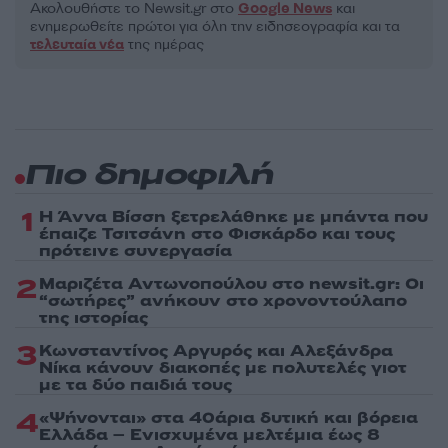
Ακολουθήστε το Νewsit.gr στο
Google News
και
ενημερωθείτε πρώτοι για όλη την ειδησεογραφία και τα
τελευταία νέα
της ημέρας
Πιο δημοφιλή
1
Η Άννα Βίσση ξετρελάθηκε με μπάντα που
έπαιζε Τσιτσάνη στο Φισκάρδο και τους
πρότεινε συνεργασία
2
Μαριζέτα Αντωνοπούλου στο newsit.gr: Οι
“σωτήρες” ανήκουν στο χρονοντούλαπο
της ιστορίας
3
Κωνσταντίνος Αργυρός και Αλεξάνδρα
Νίκα κάνουν διακοπές με πολυτελές γιοτ
με τα δύο παιδιά τους
4
«Ψήνονται» στα 40άρια δυτική και βόρεια
Ελλάδα – Ενισχυμένα μελτέμια έως 8