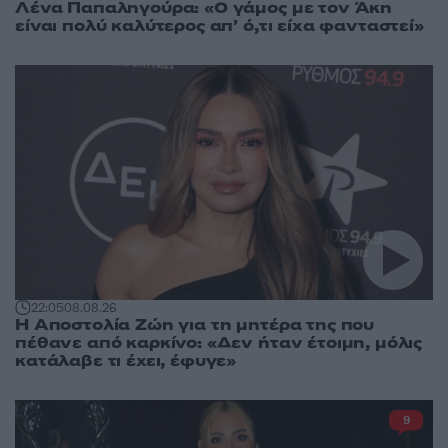
Λένα Παπαληγούρα: «Ο γάμος με τον Άκη
είναι πολύ καλύτερος απ’ ό,τι είχα φανταστεί»
22:05
08.08.26
Η Αποστολία Ζώη για τη μητέρα της που
πέθανε από καρκίνο: «Δεν ήταν έτοιμη, μόλις
κατάλαβε τι έχει, έφυγε»
9