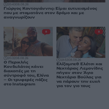
20:43
08.08.26
Γιώργος Κοντογιάννης: Είμαι ευτυχισμένος
που με σταματάνε στον δρόμο και με
αναγνωρίζουν
8
8
20:32
08.08.26
19:53
08.08.26
Ο Περικλής
Ελίζαμπεθ Ελέτσι και
Κονδυλάτος κάνει
Νεκτάριος Λεμονίδης
διακοπές με τη
πήγαν στον Άγιο
σύντροφό του, Ελίνα
Νεκτάριο Βούλας για
– Οι τρυφερές πόζες
να πάρουν την ευχή
στο Instagram
για τον γιο τους