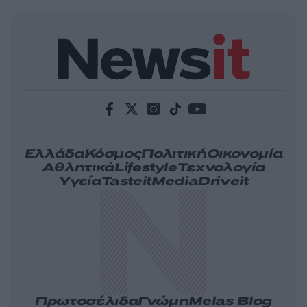
Ελλάδα
Κόσμος
Πολιτική
Οικονομία
Αθλητικά
Lifestyle
Τεχνολογία
Υγεία
Tasteit
Media
Driveit
Πρωτοσέλιδα
Γνώμη
Melas Blog