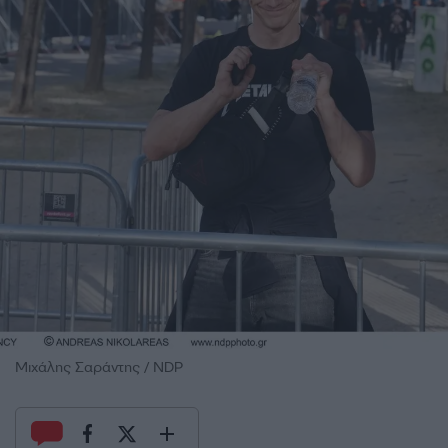
Μιχάλης Σαράντης / NDP