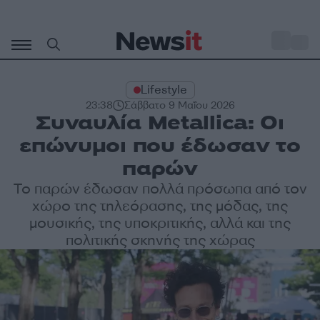
Μετάβαση
σε
o
29
περιεχόμενο
Lifestyle
23:38
Σάββατο 9 Μαΐου 2026
Συναυλία Metallica: Οι
επώνυμοι που έδωσαν το
παρών
Το παρών έδωσαν πολλά πρόσωπα από τον
χώρο της τηλεόρασης, της μόδας, της
μουσικής, της υποκριτικής, αλλά και της
πολιτικής σκηνής της χώρας