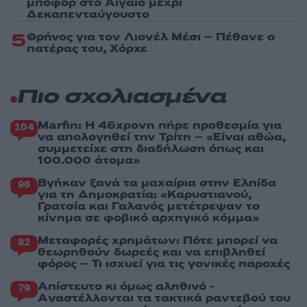
μποφόρ στο Αιγαίο μέχρι
Δεκαπενταύγουστο
5
Θρήνος για τον Λιονέλ Μέσι – Πέθανε ο
πατέρας του, Χόρχε
Πιο σχολιασμένα
Marfin: Η 46χρονη πήρε προθεσμία για
104
να απολογηθεί την Τρίτη – «Είναι αθώα,
συμμετείχε στη διαδήλωση όπως και
100.000 άτομα»
Βγήκαν ξανά τα μαχαίρια στην Ελπίδα
96
για τη Δημοκρατία: «Καρυστιανού,
Γρατσία και Γαλανός μετέτρεψαν το
κίνημα σε φοβικό αρχηγικό κόμμα»
Μεταφορές χρημάτων: Πότε μπορεί να
82
θεωρηθούν δωρεές και να επιβληθεί
φόρος – Τι ισχυεί για τις γονικές παροχές
Απίστευτο κι όμως αληθινό -
79
Aναστέλλονται τα τακτικά ραντεβού του