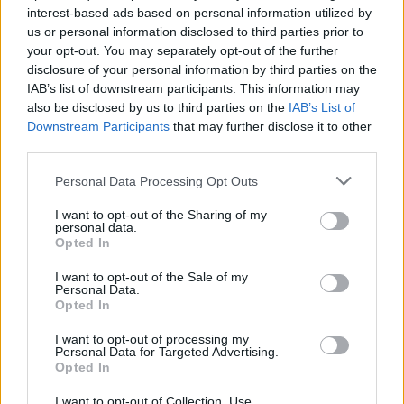
interest-based ads based on personal information utilized by
Μιχάλης Σαράντης / NDP
us or personal information disclosed to third parties prior to
your opt-out. You may separately opt-out of the further
disclosure of your personal information by third parties on the
Την metal μπάντα απόλαυσαν μεταξύ άλλων η
IAB’s list of downstream participants. This information may
Φαίη Σκορδά και ο Λάκης Γαβαλάς.
also be disclosed by us to third parties on the
IAB’s List of
Downstream Participants
that may further disclose it to other
ΔΙΑΦΗΜΙΣΗ
third parties.
Please note that this website/app uses one or more Google
Personal Data Processing Opt Outs
services and may gather and store information including but
not limited to your visit or usage behaviour. You may click to
I want to opt-out of the Sharing of my
personal data.
grant or deny consent to Google and its third-party tags to
Opted In
use your data for below specified purposes in below Google
consent section.
I want to opt-out of the Sale of my
Personal Data.
Opted In
I want to opt-out of processing my
Personal Data for Targeted Advertising.
Opted In
I want to opt-out of Collection, Use,