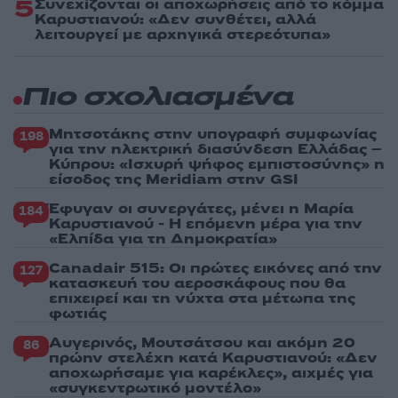
5
Συνεχίζονται οι αποχωρήσεις από το κόμμα
Καρυστιανού: «Δεν συνθέτει, αλλά
λειτουργεί με αρχηγικά στερεότυπα»
Πιο σχολιασμένα
Μητσοτάκης στην υπογραφή συμφωνίας
198
για την ηλεκτρική διασύνδεση Ελλάδας –
Κύπρου: «Ισχυρή ψήφος εμπιστοσύνης» η
είσοδος της Meridiam στην GSI
Έφυγαν οι συνεργάτες, μένει η Μαρία
184
Καρυστιανού - Η επόμενη μέρα για την
«Ελπίδα για τη Δημοκρατία»
Canadair 515: Οι πρώτες εικόνες από την
127
κατασκευή του αεροσκάφους που θα
επιχειρεί και τη νύχτα στα μέτωπα της
φωτιάς
Αυγερινός, Μουτσάτσου και ακόμη 20
86
πρώην στελέχη κατά Καρυστιανού: «Δεν
αποχωρήσαμε για καρέκλες», αιχμές για
«συγκεντρωτικό μοντέλο»