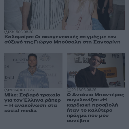
23:15
06.08.26
Καλομοίρα: Οι οικογενειακές στιγμές με τον
σύζυγό της Γιώργο Μπούσαλη στη Σαντορίνη
20:18
06.08.26
20:34
06.08.26
Ο Αντόνιο Μπαντέρας
Mike: Σοβαρό τροχαίο
συγκλονίζει: «Η
για τον Έλληνα ράπερ
καρδιακή προσβολή
– Η ανακοίνωση στα
ήταν το καλύτερο
social media
πράγμα που μου
συνέβη»