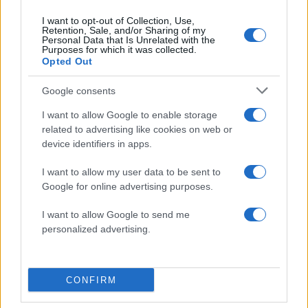
I want to opt-out of Collection, Use,
Retention, Sale, and/or Sharing of my
Personal Data that Is Unrelated with the
Purposes for which it was collected.
Κυψέλη: «Δεν μπορώ να το
Δύο νεκροί σε τροχαίο 
Opted Out
πιστέψω» – Σοκαρισμένο
Σέρρες - Αυτοκίνητ
το ζευγάρι Αμερικανών
συγκρούστηκε με φορ
Google consents
που «υιοθέτησε» τον
26χρονο Αφγανό στη
I want to allow Google to enable storage
Λέσβο
related to advertising like cookies on web or
device identifiers in apps.
Lifestyle
ΝΙΚΟΣ ΕΥΑΓΓΕΛΑΤΟΣ
I want to allow my user data to be sent to
ΤΑΤΙΑΝΑ ΣΤΕΦΑΝΙΔΟΥ
Google for online advertising purposes.
Share:
I want to allow Google to send me
personalized advertising.
Ακολουθήστε το Νewsit.gr στο
Google News
και
ενημερωθείτε πρώτοι για όλη την ειδησεογραφία και τα
τελευταία νέα
της ημέρας
CONFIRM