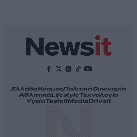
Ελλάδα
Κόσμος
Πολιτική
Οικονομία
Αθλητικά
Lifestyle
Τεχνολογία
Υγεία
Tasteit
Media
Driveit