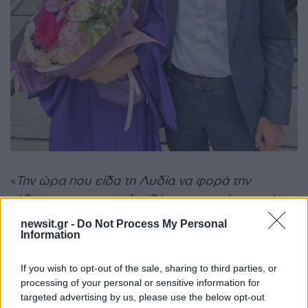
«
Την ώρα που είδα τη Λυδία να φορά την
τήβεννο και να παραλαμβάνει το πτυχίο της μέσα
στο Madison Square Garden, ένιωσα ένα
newsit.gr -
Do Not Process My Personal
πρωτόγνωρο συναίσθημα συγκίνησης
»…
Information
If you wish to opt-out of the sale, sharing to third parties, or
Διαβάστε εδώ όλα όσα έγραψε η Τατιάνα
processing of your personal or sensitive information for
Στεφανίδου
targeted advertising by us, please use the below opt-out