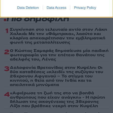
Data Deletion
Data Access
Privacy Policy
Πιο δημοφιλή
1
Συγκίνηση στο τελευταίο αντίο στον Λάκη
Χαλκιά: Με την «Φάμπρικα», λαούτο και
κλαρίνα αποχαιρέτησαν την εμβληματική
φωνή της μεταπολίτευσης
2
Ο Κώστας Σαμαράς δημοσίευσε μία παιδική
φωτογραφία για την επέτειο θανάτου της
αδελφής του, Λένας
3
Δολοφονία Βρετανίδας στην Κυψέλη: Οι
δύο καταθέσεις «κλειδί» της συζύγου του
26χρονου Αφγανού – Το στίγμα του
κινητού, η θεία από την Ινδία και τα
απειλητικά μηνύματα
4
«Αφιέρωσε τη ζωή της στο να βοηθά
ανθρώπους που είχαν ανάγκη» - Η πρώτη
δήλωση της οικογένειας της 38χρονης
Λίζα που βρέθηκε νεκρή στην Κυψέλη