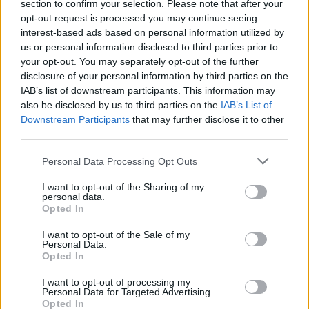
section to confirm your selection. Please note that after your
ΔΙΑΦΗΜΙΣΗ
opt-out request is processed you may continue seeing
interest-based ads based on personal information utilized by
us or personal information disclosed to third parties prior to
your opt-out. You may separately opt-out of the further
disclosure of your personal information by third parties on the
IAB’s list of downstream participants. This information may
also be disclosed by us to third parties on the
IAB’s List of
Downstream Participants
that may further disclose it to other
third parties.
Please note that this website/app uses one or more Google
Personal Data Processing Opt Outs
services and may gather and store information including but
not limited to your visit or usage behaviour. You may click to
I want to opt-out of the Sharing of my
personal data.
grant or deny consent to Google and its third-party tags to
Opted In
use your data for below specified purposes in below Google
Αν τα χάσατε
consent section.
I want to opt-out of the Sale of my
Personal Data.
Opted In
I want to opt-out of processing my
Personal Data for Targeted Advertising.
Opted In