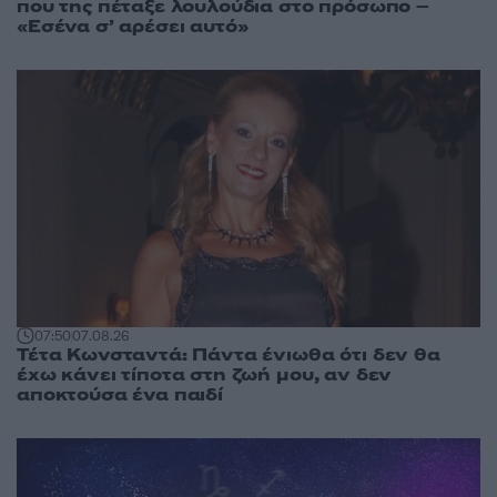
που της πέταξε λουλούδια στο πρόσωπο –
«Εσένα σ’ αρέσει αυτό»
07:50
07.08.26
Τέτα Κωνσταντά: Πάντα ένιωθα ότι δεν θα
έχω κάνει τίποτα στη ζωή μου, αν δεν
αποκτούσα ένα παιδί