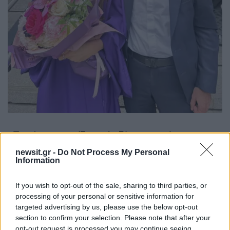
«
Την ώρα που είδα τη Λυδία να φορά την
τήβεννο και να παραλαμβάνει το πτυχίο της μέσα
newsit.gr -
Do Not Process My Personal
Information
στο Madison Square Garden, ένιωσα ένα
πρωτόγνωρο συναίσθημα συγκίνησης
»…
If you wish to opt-out of the sale, sharing to third parties, or
processing of your personal or sensitive information for
Διαβάστε εδώ όλα όσα έγραψε η Τατιάνα
targeted advertising by us, please use the below opt-out
section to confirm your selection. Please note that after your
Στεφανίδου
opt-out request is processed you may continue seeing