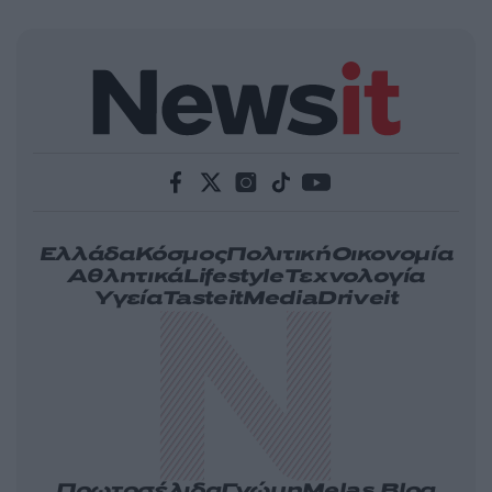
Ελλάδα
Κόσμος
Πολιτική
Οικονομία
Αθλητικά
Lifestyle
Τεχνολογία
Υγεία
Tasteit
Media
Driveit
Πρωτοσέλιδα
Γνώμη
Melas Blog