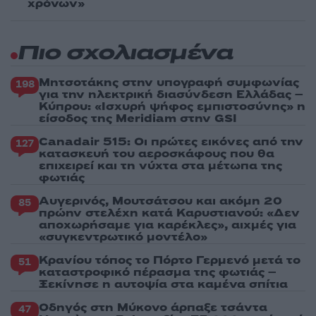
χρόνων»
Πιο σχολιασμένα
Μητσοτάκης στην υπογραφή συμφωνίας
198
για την ηλεκτρική διασύνδεση Ελλάδας –
Κύπρου: «Ισχυρή ψήφος εμπιστοσύνης» η
είσοδος της Meridiam στην GSI
Canadair 515: Οι πρώτες εικόνες από την
127
κατασκευή του αεροσκάφους που θα
επιχειρεί και τη νύχτα στα μέτωπα της
φωτιάς
Αυγερινός, Μουτσάτσου και ακόμη 20
85
πρώην στελέχη κατά Καρυστιανού: «Δεν
αποχωρήσαμε για καρέκλες», αιχμές για
«συγκεντρωτικό μοντέλο»
Κρανίου τόπος το Πόρτο Γερμενό μετά το
51
καταστροφικό πέρασμα της φωτιάς –
Ξεκίνησε η αυτοψία στα καμένα σπίτια
Οδηγός στη Μύκονο άρπαξε τσάντα
47