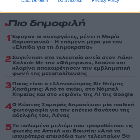
Data Deletion
Data Access
Privacy Policy
Πιο δημοφιλή
1
Έφυγαν οι συνεργάτες, μένει η Μαρία
Καρυστιανού - Η επόμενη μέρα για την
«Ελπίδα για τη Δημοκρατία»
2
Συγκίνηση στο τελευταίο αντίο στον Λάκη
Χαλκιά: Με την «Φάμπρικα», λαούτο και
κλαρίνα αποχαιρέτησαν την εμβληματική
φωνή της μεταπολίτευσης
3
Ποιος είναι ο ελληνοκύπριος Sir Ντέμης
Χασάμπης: Από το σκάκι, στο Νόμπελ
Χημείας και στο «τιμόνι» της AI της Google
4
Ο Κώστας Σαμαράς δημοσίευσε μία παιδική
φωτογραφία για την επέτειο θανάτου της
αδελφής του, Λένας
5
Το πολωμένο μελτέμι που τροφοδότησε τις
φωτιές σε Αττική και Βοιωτία: «Από τα
ισχυρότερα επεισόδια των τελευταίων 50