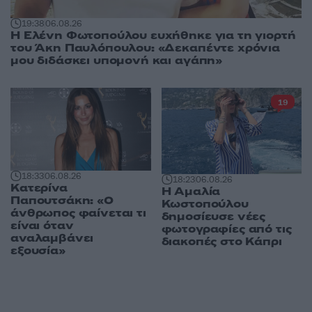
19:38
06.08.26
Η Ελένη Φωτοπούλου ευχήθηκε για τη γιορτή
του Άκη Παυλόπουλου: «Δεκαπέντε χρόνια
μου διδάσκει υπομονή και αγάπη»
19
18:33
06.08.26
18:23
06.08.26
Κατερίνα
Η Αμαλία
Παπουτσάκη: «Ο
Κωστοπούλου
άνθρωπος φαίνεται τι
δημοσίευσε νέες
είναι όταν
φωτογραφίες από τις
αναλαμβάνει
διακοπές στο Κάπρι
εξουσία»