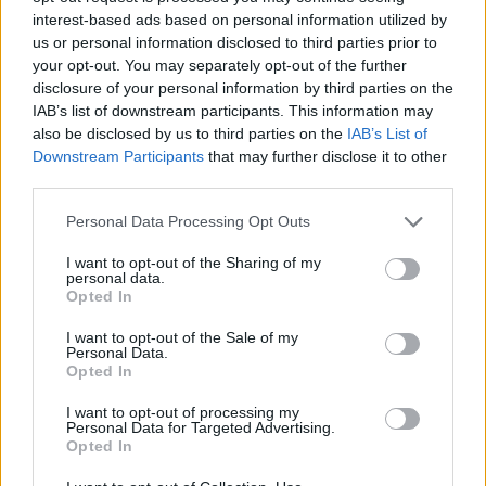
ΔΙΑΦΗΜΙΣΗ
interest-based ads based on personal information utilized by
us or personal information disclosed to third parties prior to
your opt-out. You may separately opt-out of the further
disclosure of your personal information by third parties on the
IAB’s list of downstream participants. This information may
also be disclosed by us to third parties on the
IAB’s List of
Downstream Participants
that may further disclose it to other
third parties.
Please note that this website/app uses one or more Google
Personal Data Processing Opt Outs
services and may gather and store information including but
not limited to your visit or usage behaviour. You may click to
I want to opt-out of the Sharing of my
personal data.
grant or deny consent to Google and its third-party tags to
Opted In
use your data for below specified purposes in below Google
consent section.
I want to opt-out of the Sale of my
Αν τα χάσατε
Personal Data.
Opted In
I want to opt-out of processing my
Personal Data for Targeted Advertising.
Opted In