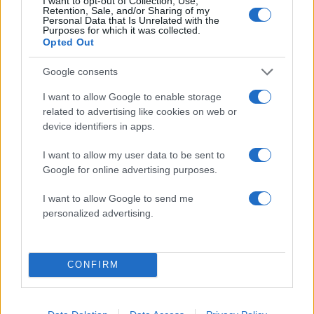
I want to opt-out of Collection, Use,
Retention, Sale, and/or Sharing of my
Personal Data that Is Unrelated with the
Purposes for which it was collected.
Opted Out
Στη ΓΑΔΑ η 46χρονη που
Τραμπ: «Ο πόλεμος με
Google consents
κατηγορείται για
Ιράν θα τελειώσει αρκ
συμμετοχή στην τραγωδία
σύντομα – Εμείς ελέγχ
I want to allow Google to enable storage
της Μαρφίν - Μεταφέρθηκε
τα Στενά του Ορμού
related to advertising like cookies on web or
απευθείας από το
αεροδρόμιο
device identifiers in apps.
Lifestyle
I want to allow my user data to be sent to
ΝΙΚΟΣ ΕΥΑΓΓΕΛΑΤΟΣ
Google for online advertising purposes.
ΤΑΤΙΑΝΑ ΣΤΕΦΑΝΙΔΟΥ
I want to allow Google to send me
personalized advertising.
Share:
Ακολουθήστε το Νewsit.gr στο
Google News
και
ενημερωθείτε πρώτοι για όλη την ειδησεογραφία και τα
CONFIRM
τελευταία νέα
της ημέρας