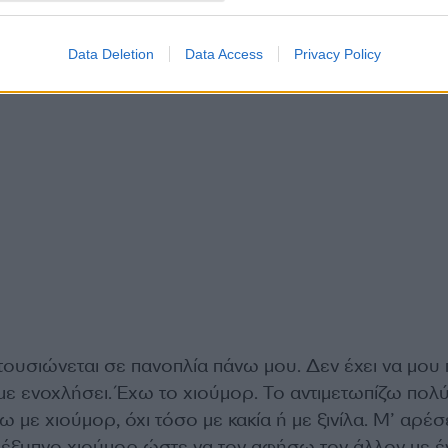
Data Deletion
Data Access
Privacy Policy
ουσιώνεται σε πανοπλία πάνω μου. Δεν έχει να μου 
α με ενοχλήσει. Έχω το χιούμορ. Το αντιμετωπίζω πολ
ω με χιούμορ, όχι τόσο με κακία ή με ξινίλα. Μ’ αρέσ
έξυπνο χιούμορ ώστε να τον αφήσω τον άλλον με έ