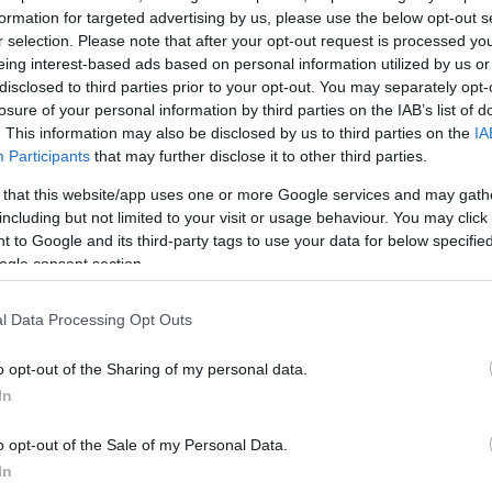
λούσαν. Ακούν τη λέξη και νομίζουν ότι είναι κάτι αστ
formation for targeted advertising by us, please use the below opt-out s
.
r selection. Please note that after your opt-out request is processed y
eing interest-based ads based on personal information utilized by us or
disclosed to third parties prior to your opt-out. You may separately opt-
ΔΙΑΦΗΜΙΣΗ
losure of your personal information by third parties on the IAB’s list of
. This information may also be disclosed by us to third parties on the
IA
Participants
that may further disclose it to other third parties.
 that this website/app uses one or more Google services and may gath
including but not limited to your visit or usage behaviour. You may click 
 to Google and its third-party tags to use your data for below specifi
ogle consent section.
l Data Processing Opt Outs
o opt-out of the Sharing of my personal data.
In
o opt-out of the Sale of my Personal Data.
In