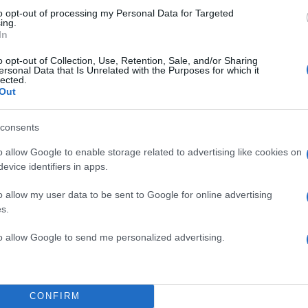
to opt-out of processing my Personal Data for Targeted
ing.
In
o opt-out of Collection, Use, Retention, Sale, and/or Sharing
ersonal Data that Is Unrelated with the Purposes for which it
lected.
Out
consents
o allow Google to enable storage related to advertising like cookies on
evice identifiers in apps.
o allow my user data to be sent to Google for online advertising
το bullying έχει γίνει ασπίδα, έχει γίνει πανοπλία μο
s.
ι δεν μπορεί να με επηρεάσει τίποτα. Δηλαδή, αυτό 
to allow Google to send me personalized advertising.
ντί να με πληγώσεις, έγινε σίδερο πάνω μου. Δεν με
ακόμα.
CONFIRM