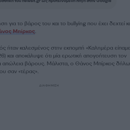
σθήκη του newsit.gr ως προτεινόμενη πηγή στην Google
η για το βάρος του και το bullying που έχει δεχτεί κ
άνος Μπίρκος
.
ός ήταν
καλεσμένος στην εκπομπή «Καλημέρα είπαμε;
6) και αποκάλυψε ότι μία ερωτική απογοήτευση τον
 απώλεια βάρους. Μάλιστα, ο Θάνος Μπίρκος δήλω
ου σαν «τέρας».
ΔΙΑΦΗΜΙΣΗ