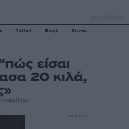
o
Αθήνα
34
C
a
Tasteit
Blogs
Driveit
“πώς είσαι
χασα 20 κιλά,
ς»
», πρόσθεσε
ΔΙΑΦΗΜΙΣΗ