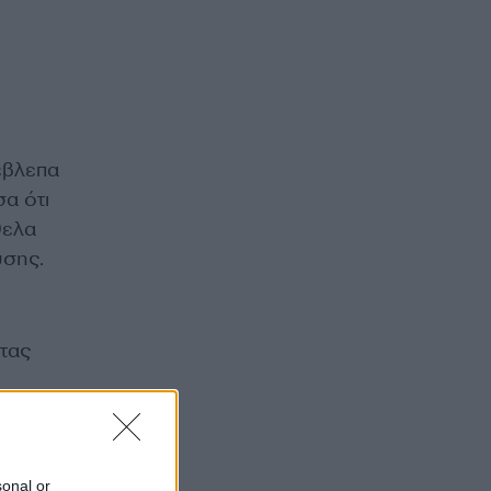
έβλεπα
σα ότι
θελα
υσης.
τας
που
sonal or