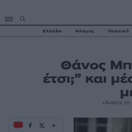
Μετάβαση
σε
περιεχόμενο
Ελλάδα
Κόσμος
Πολιτική
Θάνος Μπί
έτσι;” και μ
μ
«Ακούν τη 