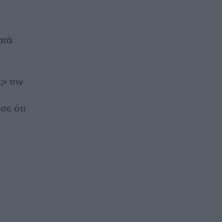
ατά
» την
σε ότι