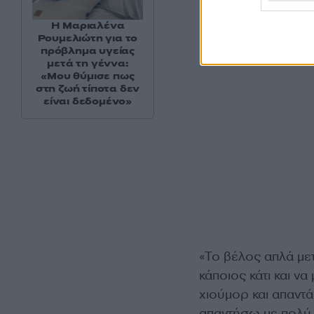
Η Μαριαλένα
Ρουμελιώτη για το
πρόβλημα υγείας
μετά τη γέννα:
«Μου θύμισε πως
στη ζωή τίποτα δεν
είναι δεδομένο»
«Το βέλος απλά μετ
κάποιος κάτι και ν
χιούμορ και απαντά
απαντήσω με πολύ 