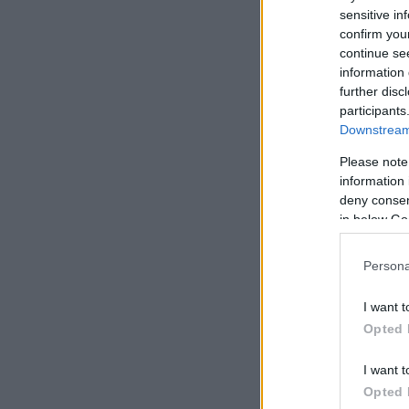
έλεγε “χοντρός”, γε
sensitive in
είπε χαρακτηριστικά
confirm you
continue se
information 
further disc
participants
Downstream 
Please note
information 
deny consent
in below Go
Persona
I want t
Opted 
I want t
Opted 