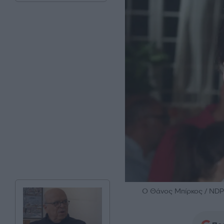
O Θάνος Μπίρκος / N