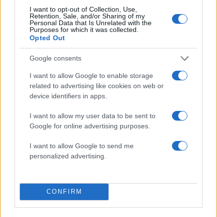
I want to opt-out of Collection, Use,
Retention, Sale, and/or Sharing of my
Personal Data that Is Unrelated with the
Αν τα χάσατε
Purposes for which it was collected.
Opted Out
Google consents
I want to allow Google to enable storage
related to advertising like cookies on web or
device identifiers in apps.
I want to allow my user data to be sent to
Google for online advertising purposes.
Ήβη Αδάμου: «Τότε μου
Κατερίνα Καινούργιο
είχε θυμώσει ο Γιώργος
Σπάνια βραδινή έξοδο
I want to allow Google to send me
Θεοφάνους, το ‘χα πάρει
τον Παναγιώτη
personalized advertising.
προσωπικά»
Κουτσουμπή σε γάμο 
Λαγονήσι
CONFIRM
Σχόλια