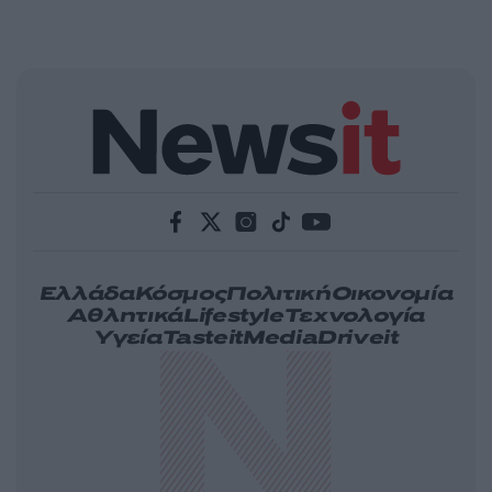
Ελλάδα
Κόσμος
Πολιτική
Οικονομία
Αθλητικά
Lifestyle
Τεχνολογία
Υγεία
Tasteit
Media
Driveit