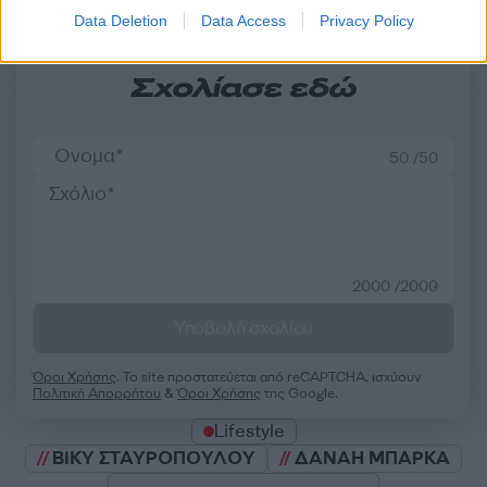
Data Deletion
Data Access
Privacy Policy
Σχολίασε εδώ
50 /50
2000 /2000
Υποβολή σχολίου
Όροι Χρήσης
. Το site προστατεύεται από reCAPTCHA, ισχύουν
Πολιτική Απορρήτου
&
Όροι Χρήσης
της Google.
Lifestyle
ΒΙΚΥ ΣΤΑΥΡΟΠΟΥΛΟΥ
ΔΑΝΑΗ ΜΠΑΡΚΑ