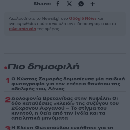
Share:
Ακολουθήστε το Νewsit.gr στο
Google News
και
ενημερωθείτε πρώτοι για όλη την ειδησεογραφία και τα
τελευταία νέα
της ημέρας
Πιο δημοφιλή
1
Ο Κώστας Σαμαράς δημοσίευσε μία παιδική
φωτογραφία για την επέτειο θανάτου της
αδελφής του, Λένας
2
Δολοφονία Βρετανίδας στην Κυψέλη: Οι
δύο καταθέσεις «κλειδί» της συζύγου του
26χρονου Αφγανού – Το στίγμα του
κινητού, η θεία από την Ινδία και τα
απειλητικά μηνύματα
3
Η Ελένη Φωτοπούλου ευχήθηκε για τη