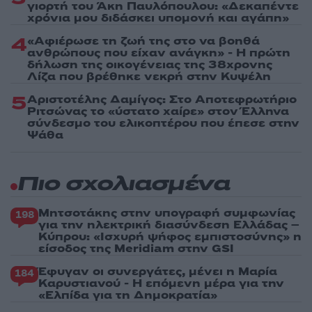
γιορτή του Άκη Παυλόπουλου: «Δεκαπέντε
χρόνια μου διδάσκει υπομονή και αγάπη»
4
«Αφιέρωσε τη ζωή της στο να βοηθά
ανθρώπους που είχαν ανάγκη» - Η πρώτη
δήλωση της οικογένειας της 38χρονης
Λίζα που βρέθηκε νεκρή στην Κυψέλη
5
Αριστοτέλης Δαμίγος: Στο Αποτεφρωτήριο
Ριτσώνας το «ύστατο χαίρε» στον Έλληνα
σύνδεσμο του ελικοπτέρου που έπεσε στην
Ψάθα
Πιο σχολιασμένα
Μητσοτάκης στην υπογραφή συμφωνίας
198
για την ηλεκτρική διασύνδεση Ελλάδας –
Κύπρου: «Ισχυρή ψήφος εμπιστοσύνης» η
είσοδος της Meridiam στην GSI
Έφυγαν οι συνεργάτες, μένει η Μαρία
184
Καρυστιανού - Η επόμενη μέρα για την
«Ελπίδα για τη Δημοκρατία»