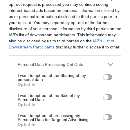
προς τα κάτω. Αν είμαι πολύ κουρασμένος,
opt-out request is processed you may continue seeing
βαριέμαι να οδηγώ, θα πρέπει να οδηγήσει
interest-based ads based on personal information utilized by
κάποιος άλλος. Αν προσφέρεται κανείς να μας
us or personal information disclosed to third parties prior to
your opt-out. You may separately opt-out of the further
πάει. Δεν ξέρω που είναι η εκκλησία. Ακόμα δεν
disclosure of your personal information by third parties on the
έχω πάρει GPS (σ.σ. με το σημείο)»,
δήλωσε ο
IAB’s list of downstream participants. This information may
Αλέξης Γεωργούλης, μιλώντας για τον γάμο
also be disclosed by us to third parties on the
IAB’s List of
Downstream Participants
that may further disclose it to other
της Δανάης Μπάρκα
.
third parties.
ΔΙΑΦΗΜΙΣΗ
Please note that this website/app uses one or more Google
Personal Data Processing Opt Outs
services and may gather and store information including but
not limited to your visit or usage behaviour. You may click to
I want to opt-out of the Sharing of my
personal data.
grant or deny consent to Google and its third-party tags to
Opted In
use your data for below specified purposes in below Google
consent section.
I want to opt-out of the Sale of my
Personal Data.
Opted In
I want to opt-out of processing my
Personal Data for Targeted Advertising.
Opted In