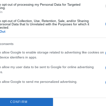
to opt-out of processing my Personal Data for Targeted
ing.
In
o opt-out of Collection, Use, Retention, Sale, and/or Sharing
ersonal Data that Is Unrelated with the Purposes for which it
lected.
Out
consents
o allow Google to enable storage related to advertising like cookies on
evice identifiers in apps.
o allow my user data to be sent to Google for online advertising
s.
Μπόμπα επισήμανε: «Το να έλεγε ένας influencer ότι
to allow Google to send me personalized advertising.
 κατακριτέο. Και για μένα, θα πω την αλήθεια ότι ήτα
 είναι. Ό,τι κάνω από τότε κι έπειτα μου είναι πολύ
 το 9 με 5 μου ήτανε πολύ ευχάριστο. Γενικά, όταν κά
CONFIRM