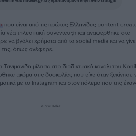
σθήκη του newsit.gr ως προτεινόμενη πηγή στην Google
α
που είναι από τις πρώτες Ελληνίδες content creato
μία νέα τηλεοπτική συνέντευξη και αναφέρθηκε στο
ρε να βγάλει χρήματα από τα social media και να γίνε
» της, όπως ανέφερε.
 Τανιμανίδη μίλησε στο διαδικτυακό κανάλι του Koni
θηκε ακόμα στις δυσκολίες που είχε όταν ξεκίνησε 
ματικά με το Ιnstagram και στον πόλεμο που της έκαν
ΔΙΑΦΗΜΙΣΗ