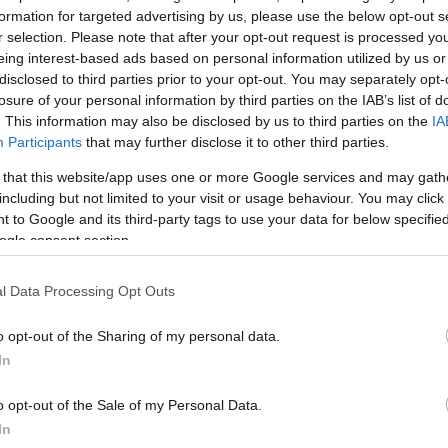
χώς το ξεπέρασα όλο αυτό το κομμάτι του κόσμου κα
formation for targeted advertising by us, please use the below opt-out s
αυτά που μ’ αρέσουν να κάνω», δήλωσε η Χριστίνα
r selection. Please note that after your opt-out request is processed y
0 λεπτό για την επαγγελματική της ενασχόληση με τ
eing interest-based ads based on personal information utilized by us or
disclosed to third parties prior to your opt-out. You may separately opt-
losure of your personal information by third parties on the IAB’s list of
. This information may also be disclosed by us to third parties on the
IA
ίνα Μπόμπα παραδέχτηκε ότι από την ενασχόλησή τ
Participants
that may further disclose it to other third parties.
ι περισσότερα χρήματα από το να δούλευε σε μία ετ
 that this website/app uses one or more Google services and may gath
including but not limited to your visit or usage behaviour. You may click 
 to Google and its third-party tags to use your data for below specifi
ogle consent section.
άζω περισσότερα χρήματα. Γιατί τα social είναι όπως
α κομμάτι που έχει να κάνει με την επικοινωνία και είν
l Data Processing Opt Outs
 με το να είσαι σε μια δουλειά 9 με 5, ας πούμε. Οπ
εξαρτητοποιούμαι θα πω. Να ορίζω το πρόγραμμά μου,
o opt-out of the Sharing of my personal data.
ς μου, το εισόδημά μου. Άρχισα να είμαι λίγο κυρία 
In
ση με το κομμάτι της εργασίας», είπε χαρακτηριστικά.
o opt-out of the Sale of my Personal Data.
In