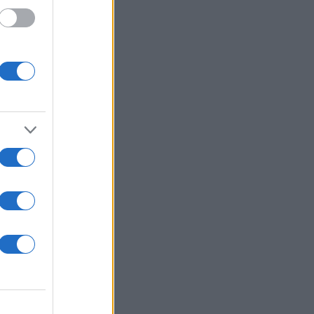
ν
νεις