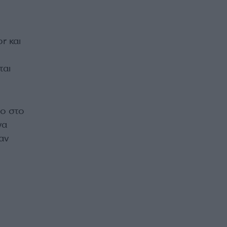
r και
ται
lo στο
να
αν