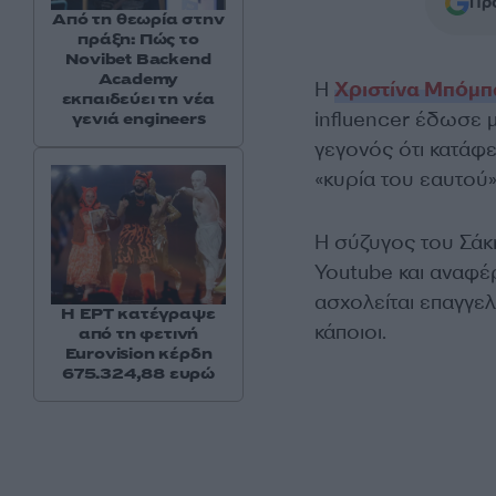
Προ
Από τη θεωρία στην
πράξη: Πώς το
Novibet Backend
Academy
Η
Χριστίνα Μπόμπ
εκπαιδεύει τη νέα
influencer έδωσε 
γενιά engineers
γεγονός ότι κατάφε
«κυρία του εαυτού
Η σύζυγος του Σάκη
Youtube και αναφέρ
ασχολείται επαγγελ
Η ΕΡΤ κατέγραψε
κάποιοι.
από τη φετινή
Eurovision κέρδη
675.324,88 ευρώ