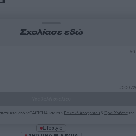
Σχολίασε εδώ
50
2000 /
Υποβολή σχολίου
ροστατεύεται από reCAPTCHA, ισχύουν
Πολιτική Απορρήτου
&
Όροι Χρήσης
της
Lifestyle
ΧΡΙΣΤΙΝΑ ΜΠΟΜΠΑ