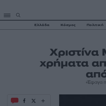
Μετάβαση
σε
περιεχόμενο
Ελλάδα
Κόσμος
Πολιτική
Χριστίνα
χρήματα από
από
«Έφαγα π