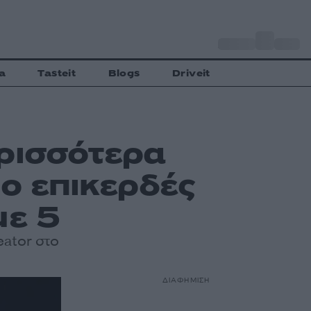
o
Αθήνα
30
C
a
Tasteit
Blogs
Driveit
ρισσότερα
ιο επικερδές
με 5
eator στο
ΔΙΑΦΗΜΙΣΗ