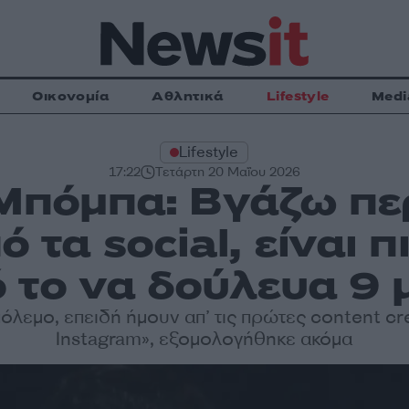
Οικονομία
Αθλητικά
Lifestyle
Medi
Lifestyle
17:22
Τετάρτη 20 Μαΐου 2026
 Μπόμπα: Βγάζω πε
 τα social, είναι π
 το να δούλευα 9 
όλεμο, επειδή ήμουν απ’ τις πρώτες content cr
Instagram», εξομολογήθηκε ακόμα