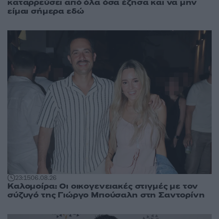
καταρρεύσει από όλα όσα έζησα και να μην
είμαι σήμερα εδώ
23:15
06.08.26
Καλομοίρα: Οι οικογενειακές στιγμές με τον
σύζυγό της Γιώργο Μπούσαλη στη Σαντορίνη