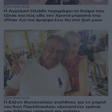
20:05
06.08.26
Η Αγγελική Ηλιάδη περιγράφει το θαύμα που
έζησε και πώς είδε τον Χριστό μπροστά της:
«Ήταν ό,τι πιο όμορφο έχω δει στη ζωή μου»
19:38
06.08.26
Η Ελένη Φωτοπούλου ευχήθηκε για τη γιορτή
του Άκη Παυλόπουλου: «Δεκαπέντε χρόνια
μου διδάσκει υπομονή και αγάπη»