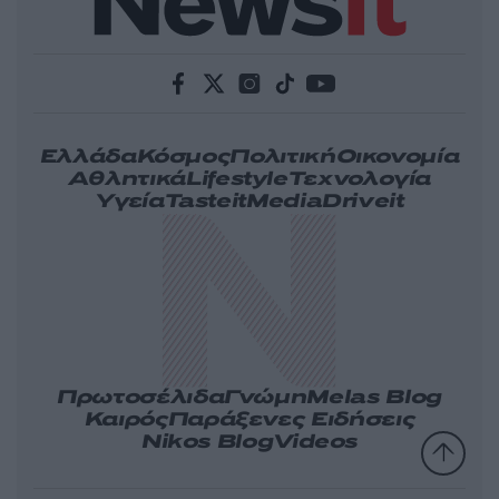
Ελλάδα
Κόσμος
Πολιτική
Οικονομία
Αθλητικά
Lifestyle
Τεχνολογία
Υγεία
Tasteit
Media
Driveit
Πρωτοσέλιδα
Γνώμη
Melas Blog
Καιρός
Παράξενες Ειδήσεις
Nikos Blog
Videos