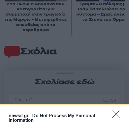
Στη ΓΑΔΑ η 46χρονη που
Τραμπ: «Ο πόλεμος με
κατηγορείται για
Ιράν θα τελειώσει αρκ
συμμετοχή στην τραγωδία
σύντομα – Εμείς ελέγχ
της Μαρφίν - Μεταφέρθηκε
τα Στενά του Ορμού
απευθείας από το
αεροδρόμιο
Σχόλια
Σχολίασε εδώ
50 /50
newsit.gr -
Do Not Process My Personal
Information