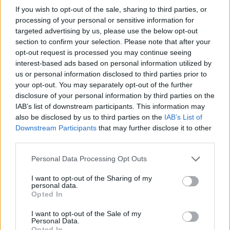
2000 /2000
If you wish to opt-out of the sale, sharing to third parties, or
processing of your personal or sensitive information for
Υποβολή σχολίου
targeted advertising by us, please use the below opt-out
section to confirm your selection. Please note that after your
opt-out request is processed you may continue seeing
Όροι Χρήσης
. Το site προστατεύεται από reCAPTCHA, ισχύουν
Πολιτική Απορρήτου
&
Όροι Χρήσης
της Google.
interest-based ads based on personal information utilized by
us or personal information disclosed to third parties prior to
Lifestyle
your opt-out. You may separately opt-out of the further
ΖΕΤΑ ΜΑΚΡΥΠΟΥΛΙΑ
disclosure of your personal information by third parties on the
IAB’s list of downstream participants. This information may
Share:
also be disclosed by us to third parties on the
IAB’s List of
Downstream Participants
that may further disclose it to other
Ακολουθήστε το Νewsit.gr στο
Google News
και
third parties.
ενημερωθείτε πρώτοι για όλη την ειδησεογραφία και τα
τελευταία νέα
της ημέρας
Please note that this website/app uses one or more Google
Personal Data Processing Opt Outs
services and may gather and store information including but
not limited to your visit or usage behaviour. You may click to
I want to opt-out of the Sharing of my
personal data.
grant or deny consent to Google and its third-party tags to
Opted In
use your data for below specified purposes in below Google
consent section.
I want to opt-out of the Sale of my
Πιο δημοφιλή
Personal Data.
Opted In