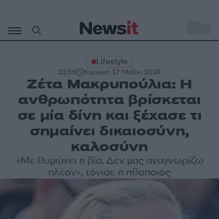
Μετάβαση
σε
o
27
περιεχόμενο
Lifestyle
22:58
Κυριακή 17 Μαΐου 2026
Ζέτα Μακρυπούλια: Η
ανθρωπότητα βρίσκεται
σε μία δίνη και ξέχασε τι
σημαίνει δικαιοσύνη,
καλοσύνη
«Με θυμώνει η βία. Δεν μας αναγνωρίζω
πλέον», τόνισε η ηθοποιός