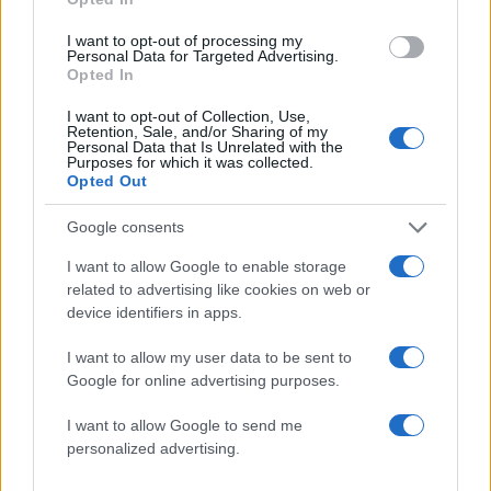
1
Έφυγαν οι συνεργάτες, μένει η Μαρία
I want to opt-out of processing my
Καρυστιανού - Η επόμενη μέρα για την
Personal Data for Targeted Advertising.
«Ελπίδα για τη Δημοκρατία»
Opted In
2
Συγκίνηση στο τελευταίο αντίο στον Λάκη
I want to opt-out of Collection, Use,
Χαλκιά: Με την «Φάμπρικα», λαούτο και
Retention, Sale, and/or Sharing of my
κλαρίνα αποχαιρέτησαν την εμβληματική
Personal Data that Is Unrelated with the
φωνή της μεταπολίτευσης
Purposes for which it was collected.
Opted Out
3
Ο Κώστας Σαμαράς δημοσίευσε μία παιδική
φωτογραφία για την επέτειο θανάτου της
Google consents
αδελφής του, Λένας
4
Ποιος είναι ο ελληνοκύπριος Sir Ντέμης
I want to allow Google to enable storage
Χασάμπης: Από το σκάκι, στο Νόμπελ
related to advertising like cookies on web or
Χημείας και στο «τιμόνι» της AI της Google
device identifiers in apps.
5
Το πολωμένο μελτέμι που τροφοδότησε τις
I want to allow my user data to be sent to
φωτιές σε Αττική και Βοιωτία: «Από τα
ισχυρότερα επεισόδια των τελευταίων 50
Google for online advertising purposes.
χρόνων»
I want to allow Google to send me
personalized advertising.
Πιο σχολιασμένα