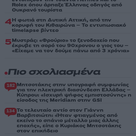
Rolex όπου άρπαξε Έλληνας οδηγός από
Ουκρανό τουρίστα
4
Η φωτιά στη Δυτική Αττική, από την
κορυφή του Κιθαιρώνα – Το εντυπωσιακό
timelapse βίντεο
5
Μυστράς: «Φρούριο» το ξενοδοχείο που
έκρυβε τη σορό του 90χρονου ο γιος του –
«Είχαμε να τον δούμε πάνω από 3 χρόνια»
Πιο σχολιασμένα
Μητσοτάκης στην υπογραφή συμφωνίας
182
για την ηλεκτρική διασύνδεση Ελλάδας –
Κύπρου: «Ισχυρή ψήφος εμπιστοσύνης» η
είσοδος της Meridiam στην GSI
Το τελευταίο αντίο στον Γιάννη
134
Βαρβιτσιώτη: «Ήταν φτιαγμένος από
εκείνο το σπάνιο μέταλλο μιας άλλης
εποχής», είπε ο Κυριάκος Μητσοτάκης
στον επικήδειο