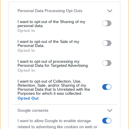
Please note that this website/app uses one or more Google
Personal Data Processing Opt Outs
services and may gather and store information including but
not limited to your visit or usage behaviour. You may click to
I want to opt-out of the Sharing of my
personal data.
grant or deny consent to Google and its third-party tags to
Σχολίασε εδώ
Opted In
use your data for below specified purposes in below Google
consent section.
I want to opt-out of the Sale of my
Personal Data.
50 /50
Opted In
I want to opt-out of processing my
Personal Data for Targeted Advertising.
Opted In
I want to opt-out of Collection, Use,
2000 /2000
Retention, Sale, and/or Sharing of my
Personal Data that Is Unrelated with the
Υποβολή σχολίου
Purposes for which it was collected.
Opted Out
Όροι Χρήσης
. Το site προστατεύεται από reCAPTCHA, ισχύουν
Google consents
Πολιτική Απορρήτου
&
Όροι Χρήσης
της Google.
Media
I want to allow Google to enable storage
related to advertising like cookies on web or
AKYLAS
EUROVISION