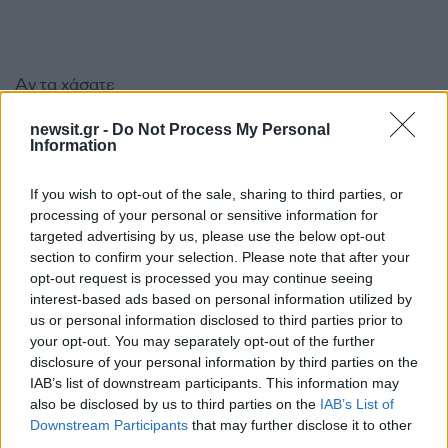
Αν τα χάσατε
newsit.gr -
Do Not Process My Personal
Information
If you wish to opt-out of the sale, sharing to third parties, or
processing of your personal or sensitive information for
targeted advertising by us, please use the below opt-out
section to confirm your selection. Please note that after your
opt-out request is processed you may continue seeing
interest-based ads based on personal information utilized by
Από τη θεωρία στην πράξη:
Akylas – Eurovision
Πώς το Novibet Backend
Ολόκληρη η εμφάνισή 
us or personal information disclosed to third parties prior to
Academy εκπαιδεύει τη νέα
η λύρα της Έλενας
your opt-out. You may separately opt-out of the further
γενιά engineers
Παπαρίζου και το άγα
disclosure of your personal information by third parties on the
που ζωντανεύει
IAB’s list of downstream participants. This information may
also be disclosed by us to third parties on the
IAB’s List of
Downstream Participants
that may further disclose it to other
Σχόλια
third parties.