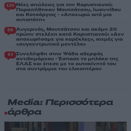
Νέες απώλειες για την Καρυστιανού:
130
Παραιτήθηκαν Μουτσάτσου, Ιωαννίδου
και Κοτσόργιος - «Αποχωρώ από μια
αυταπάτη»
Αυγερινός, Μουτσάτσου και ακόμη 20
66
πρώην στελέχη κατά Καρυστιανού: «Δεν
αποχωρήσαμε για καρέκλες», αιχμές για
«συγκεντρωτικό μοντέλο»
Συνελήφθη στην Ψάθα αδερφός
63
αντιδημάρχου - Έσπασε το μπλόκο της
ΕΛΑΣ και έπεσε με το αυτοκίνητό του
στα συντρίμμια του ελικοπτέρου
Media: Περισσότερα
άρθρα