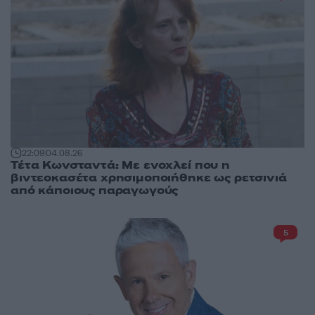
22:09
04.08.26
Τέτα Κωνσταντά: Με ενοχλεί που η
βιντεοκασέτα χρησιμοποιήθηκε ως ρετσινιά
από κάποιους παραγωγούς
5