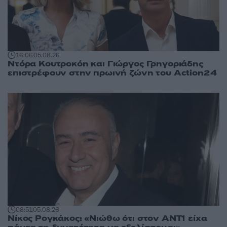
16:06
05.08.26
Ντόρα Κουτροκόη και Γιώργος Γρηγοριάδης
επιστρέφουν στην πρωινή ζώνη του Action24
08:51
05.08.26
Νίκος Ρογκάκος: «Νιώθω ότι στον ΑΝΤ1 είχα