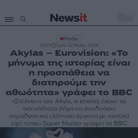
Μετάβαση
σε
o
27
περιεχόμενο
Media
10:57
Τρίτη 12 Μαΐου 2026
Akylas – Eurovision: «Το
μήνυμα της ιστορίας είναι
η προσπάθεια να
διατηρούμε την
αθωότητα» γράφει το BBC
«Στέλνουν τον Akyla, ο οποίος έκανε το
ασυνήθιστο βήμα να συνδυάσει
παραδοσιακά ελληνικά όργανα με ηχητικά
εφέ τύπου Super Mario» γράφει το BBC