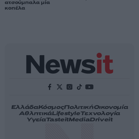
ατσούμπαλα μία
κοπέλα
Ελλάδα
Κόσμος
Πολιτική
Οικονομία
Αθλητικά
Lifestyle
Τεχνολογία
Υγεία
Tasteit
Media
Driveit