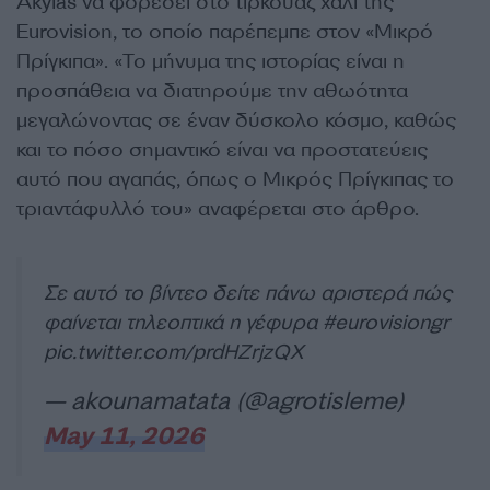
Akylas να φορέσει στο τιρκουάζ χαλί της
Eurovision, το οποίο παρέπεμπε στον «Μικρό
Πρίγκιπα». «Το μήνυμα της ιστορίας είναι η
προσπάθεια να διατηρούμε την αθωότητα
μεγαλώνοντας σε έναν δύσκολο κόσμο, καθώς
και το πόσο σημαντικό είναι να προστατεύεις
αυτό που αγαπάς, όπως ο Μικρός Πρίγκιπας το
τριαντάφυλλό του» αναφέρεται στο άρθρο.
Σε αυτό το βίντεο δείτε πάνω αριστερά πώς
φαίνεται τηλεοπτικά η γέφυρα
#eurovisiongr
pic.twitter.com/prdHZrjzQX
— akounamatata (@agrotisleme)
May 11, 2026