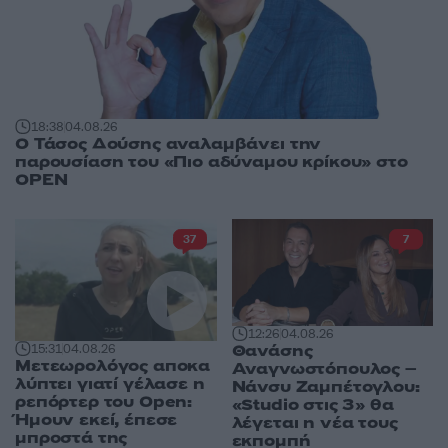
18:38
04.08.26
Ο Τάσος Δούσης αναλαμβάνει την
παρουσίαση του «Πιο αδύναμου κρίκου» στο
OPEN
37
7
12:26
04.08.26
Θανάσης
15:31
04.08.26
Μετεωρολόγος αποκα
Αναγνωστόπουλος –
λύπτει γιατί γέλασε η
Νάνσυ Ζαμπέτογλου:
ρεπόρτερ του Open:
«Studio στις 3» θα
Ήμουν εκεί, έπεσε
λέγεται η νέα τους
μπροστά της
εκπομπή