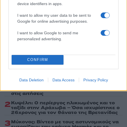
device identifiers in apps.
Share:
I want to allow my user data to be sent to
Google for online advertising purposes.
Ακολουθήστε το Νewsit.gr στο
Google News
και
ενημερωθείτε πρώτοι για όλη την ειδησεογραφία και τα
I want to allow Google to send me
τελευταία νέα
της ημέρας
personalized advertising.
CONFIRM
Πιο δημοφιλή
Data Deletion
Data Access
Privacy Policy
1
Τουρισμός για Όλους 2026: Σήμερα ανοίγει
η πλατφόρμα – Ποια ΑΦΜ προηγούνται
στις αιτήσεις
2
Κυψέλη: Ο περίεργος ηλικιωμένος και το
ταξίδι στην Αράχωβα – Όσα ισχυρίστηκε ο
26χρονος για τον θάνατο της Βρετανίδας
3
Μύκονος: Βίντεο με τους αστυνομικούς να
εντοπίζουν την τσάντα Hermès και το