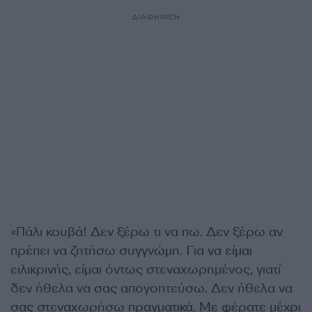
ΔΙΑΦΗΜΙΣΗ
«Πάλι κουβά! Δεν ξέρω τι να πω. Δεν ξέρω αν
πρέπει να ζητήσω συγγνώμη. Για να είμαι
ειλικρινής, είμαι όντως στεναχωρημένος, γιατί
δεν ήθελα να σας απογοητεύσω. Δεν ήθελα να
σας στεναχωρήσω πραγματικά. Με φέρατε μέχρι