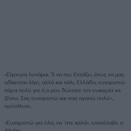
«Σίγουρα λυπάμαι. Τι να πω; Εντάξει, ίσως να μας
αδίκησαν λίγο, αλλά και πάλι, Ελλάδα, ευχαριστώ
πάρα πολύ για ό,τι μου δώσατε την ευκαιρία να
ζήσω. Σας ευχαριστώ και σας αγαπώ πολύ»,
πρόσθεσε.
«Ευχαριστώ για όλα, να ‘στε καλά», επανέλαβε ο
Akylas.