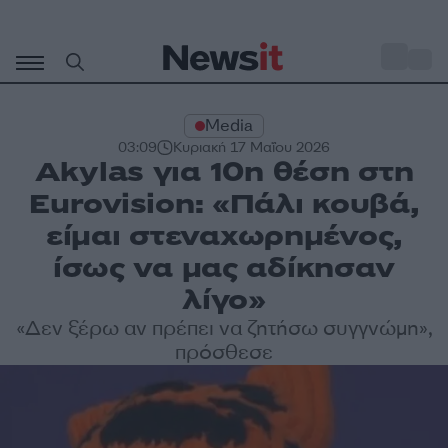
Μετάβαση
σε
o
27
περιεχόμενο
Media
03:09
Κυριακή 17 Μαΐου 2026
Akylas για 10η θέση στη
Eurovision: «Πάλι κουβά,
είμαι στεναχωρημένος,
ίσως να μας αδίκησαν
λίγο»
«Δεν ξέρω αν πρέπει να ζητήσω συγγνώμη»,
πρόσθεσε