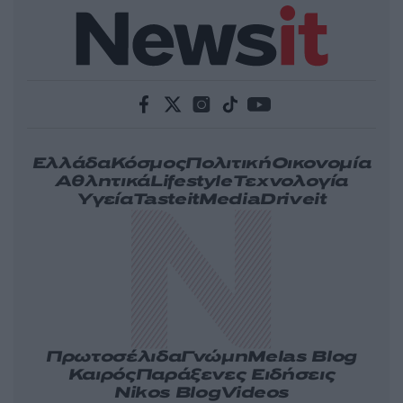
Ελλάδα
Κόσμος
Πολιτική
Οικονομία
Αθλητικά
Lifestyle
Τεχνολογία
Υγεία
Tasteit
Media
Driveit
Πρωτοσέλιδα
Γνώμη
Melas Blog
Καιρός
Παράξενες Ειδήσεις
Nikos Blog
Videos