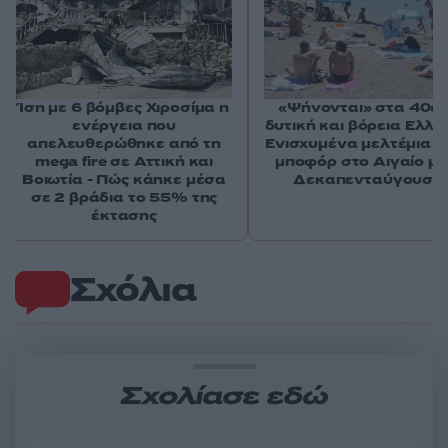
Ίση με 6 βόμβες Χιροσίμα η
«Ψήνονται» στα 40άρ
ενέργεια που
δυτική και βόρεια Ελλά
απελευθερώθηκε από τη
Ενισχυμένα μελτέμια έ
mega fire σε Αττική και
μποφόρ στο Αιγαίο μέ
Βοιωτία - Πώς κάηκε μέσα
Δεκαπενταύγουστ
σε 2 βράδια το 55% της
έκτασης
Σχόλια
Σχολίασε εδώ