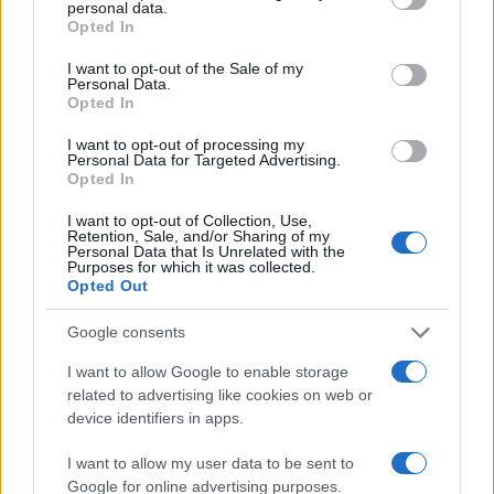
personal data.
grant or deny consent to Google and its third-party tags to
Opted In
use your data for below specified purposes in below Google
consent section.
I want to opt-out of the Sale of my
Personal Data.
Πιο δημοφιλή
Opted In
I want to opt-out of processing my
1
Marfin: Η 46χρονη πήρε προθεσμία για να
Personal Data for Targeted Advertising.
απολογηθεί την Τρίτη – «Είναι αθώα,
Opted In
συμμετείχε στη διαδήλωση όπως και
100.000 άτομα»
I want to opt-out of Collection, Use,
Retention, Sale, and/or Sharing of my
2
Σέρρες: Βίντεο ντοκουμέντο από το
Personal Data that Is Unrelated with the
τροχαίο με νεκρούς μητέρα και γιο – Ο
Purposes for which it was collected.
οδηγός του φορτηγού κατέγραψε τη
Opted Out
σύγκρουση
Google consents
3
Λένα Σαμαρά: Συγκίνηση στο μνημόσυνο
για τον έναν χρόνο από τον θάνατο της
I want to allow Google to enable storage
κόρης του Αντώνη Σαμαρά
related to advertising like cookies on web or
4
Γερμανία: Συνελήφθη 31χρονος για τρεις
device identifiers in apps.
ανθρωποκτονίες μελών της greek mafia
5
I want to allow my user data to be sent to
Έφυγε από τη ζωή η Χριστίνα Πιτουρά,
πρώην σύζυγος του Βασίλη Χιώτη
Google for online advertising purposes.