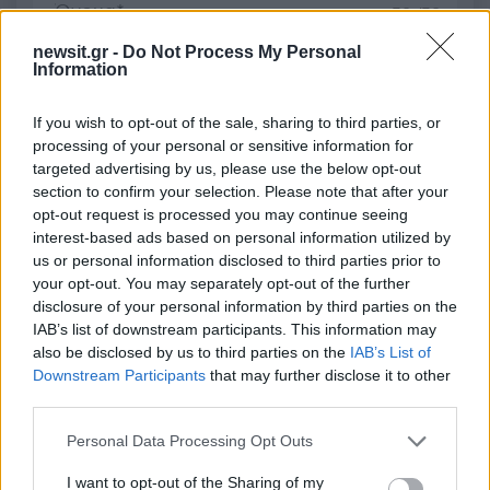
50 /50
newsit.gr -
Do Not Process My Personal
Information
If you wish to opt-out of the sale, sharing to third parties, or
2000 /2000
processing of your personal or sensitive information for
targeted advertising by us, please use the below opt-out
Υποβολή σχολίου
section to confirm your selection. Please note that after your
opt-out request is processed you may continue seeing
Όροι Χρήσης
. Το site προστατεύεται από reCAPTCHA, ισχύουν
interest-based ads based on personal information utilized by
Πολιτική Απορρήτου
&
Όροι Χρήσης
της Google.
us or personal information disclosed to third parties prior to
your opt-out. You may separately opt-out of the further
Media
disclosure of your personal information by third parties on the
AKYLAS
EUROVISION 2026
IAB’s list of downstream participants. This information may
also be disclosed by us to third parties on the
IAB’s List of
Share:
Downstream Participants
that may further disclose it to other
third parties.
Ακολουθήστε το Νewsit.gr στο
Google News
και
ενημερωθείτε πρώτοι για όλη την ειδησεογραφία και τα
Please note that this website/app uses one or more Google
Personal Data Processing Opt Outs
τελευταία νέα
της ημέρας
services and may gather and store information including but
not limited to your visit or usage behaviour. You may click to
I want to opt-out of the Sharing of my