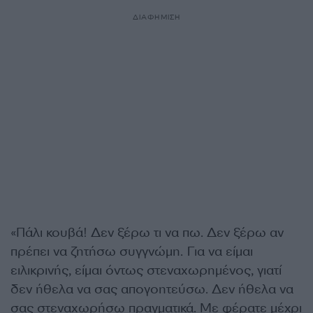
ΔΙΑΦΗΜΙΣΗ
«Πάλι κουβά! Δεν ξέρω τι να πω. Δεν ξέρω αν
πρέπει να ζητήσω συγγνώμη. Για να είμαι
ειλικρινής, είμαι όντως στεναχωρημένος, γιατί
δεν ήθελα να σας απογοητεύσω. Δεν ήθελα να
σας στεναχωρήσω πραγματικά. Με φέρατε μέχρι