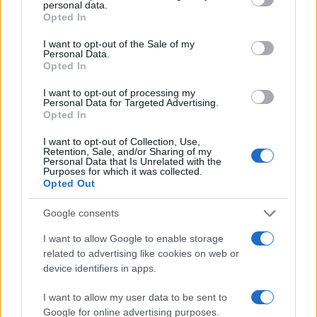
personal data.
grant or deny consent to Google and its third-party tags to
Opted In
use your data for below specified purposes in below Google
consent section.
I want to opt-out of the Sale of my
Personal Data.
Πιο δημοφιλή
Opted In
I want to opt-out of processing my
1
Marfin: Η 46χρονη πήρε προθεσμία για να
Personal Data for Targeted Advertising.
απολογηθεί την Τρίτη – «Είναι αθώα,
Opted In
συμμετείχε στη διαδήλωση όπως και
100.000 άτομα»
I want to opt-out of Collection, Use,
Retention, Sale, and/or Sharing of my
2
Σέρρες: Βίντεο ντοκουμέντο από το
Personal Data that Is Unrelated with the
τροχαίο με νεκρούς μητέρα και γιο – Ο
Purposes for which it was collected.
οδηγός του φορτηγού κατέγραψε τη
Opted Out
σύγκρουση
Google consents
3
Λένα Σαμαρά: Συγκίνηση στο μνημόσυνο
για τον έναν χρόνο από τον θάνατο της
I want to allow Google to enable storage
κόρης του Αντώνη Σαμαρά
related to advertising like cookies on web or
4
Γερμανία: Συνελήφθη 31χρονος για τρεις
device identifiers in apps.
ανθρωποκτονίες μελών της greek mafia
5
I want to allow my user data to be sent to
Έφυγε από τη ζωή η Χριστίνα Πιτουρά,
πρώην σύζυγος του Βασίλη Χιώτη
Google for online advertising purposes.