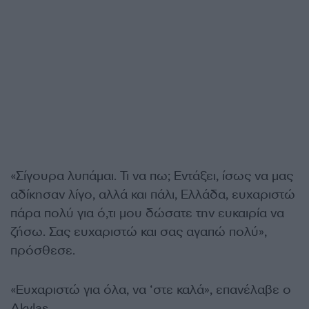
«Σίγουρα λυπάμαι. Τι να πω; Εντάξει, ίσως να μας
αδίκησαν λίγο, αλλά και πάλι, Ελλάδα, ευχαριστώ
πάρα πολύ για ό,τι μου δώσατε την ευκαιρία να
ζήσω. Σας ευχαριστώ και σας αγαπώ πολύ»,
πρόσθεσε.
«Ευχαριστώ για όλα, να ‘στε καλά», επανέλαβε ο
Akylas.