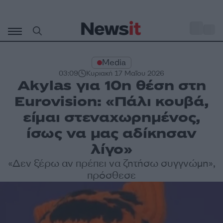
Μετάβαση
σε
o
27
περιεχόμενο
Media
03:09
Κυριακή 17 Μαΐου 2026
Akylas για 10η θέση στη
Eurovision: «Πάλι κουβά,
είμαι στεναχωρημένος,
ίσως να μας αδίκησαν
λίγο»
«Δεν ξέρω αν πρέπει να ζητήσω συγγνώμη»,
πρόσθεσε