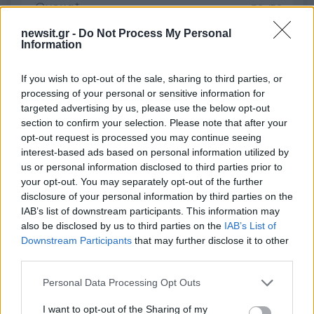
50 /50
newsit.gr -
Do Not Process My Personal
Information
If you wish to opt-out of the sale, sharing to third parties, or
2000 /2000
processing of your personal or sensitive information for
targeted advertising by us, please use the below opt-out
Υποβολή σχολίου
section to confirm your selection. Please note that after your
opt-out request is processed you may continue seeing
Όροι Χρήσης
. Το site προστατεύεται από reCAPTCHA, ισχύουν
interest-based ads based on personal information utilized by
Πολιτική Απορρήτου
&
Όροι Χρήσης
της Google.
us or personal information disclosed to third parties prior to
your opt-out. You may separately opt-out of the further
Media
disclosure of your personal information by third parties on the
AKYLAS
EUROVISION 2026
IAB’s list of downstream participants. This information may
also be disclosed by us to third parties on the
IAB’s List of
Share:
Downstream Participants
that may further disclose it to other
third parties.
Ακολουθήστε το Νewsit.gr στο
Google News
και
ενημερωθείτε πρώτοι για όλη την ειδησεογραφία και τα
Please note that this website/app uses one or more Google
Personal Data Processing Opt Outs
τελευταία νέα
της ημέρας
services and may gather and store information including but
not limited to your visit or usage behaviour. You may click to
I want to opt-out of the Sharing of my