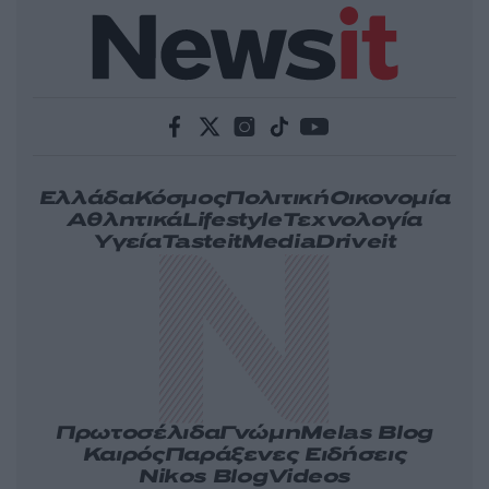
Ελλάδα
Κόσμος
Πολιτική
Οικονομία
Αθλητικά
Lifestyle
Τεχνολογία
Υγεία
Tasteit
Media
Driveit
Πρωτοσέλιδα
Γνώμη
Melas Blog
Καιρός
Παράξενες Ειδήσεις
Nikos Blog
Videos