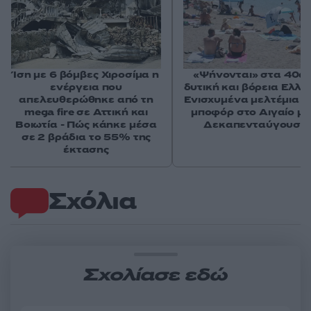
Ίση με 6 βόμβες Χιροσίμα η
«Ψήνονται» στα 40άρ
ενέργεια που
δυτική και βόρεια Ελλά
απελευθερώθηκε από τη
Ενισχυμένα μελτέμια έ
mega fire σε Αττική και
μποφόρ στο Αιγαίο μέ
Βοιωτία - Πώς κάηκε μέσα
Δεκαπενταύγουστ
σε 2 βράδια το 55% της
έκτασης
Σχόλια
Σχολίασε εδώ