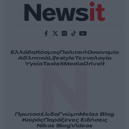
Ελλάδα
Κόσμος
Πολιτική
Οικονομία
Αθλητικά
Lifestyle
Τεχνολογία
Υγεία
Tasteit
Media
Driveit
Πρωτοσέλιδα
Γνώμη
Melas Blog
Καιρός
Παράξενες Ειδήσεις
Nikos Blog
Videos