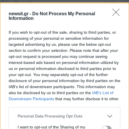
50 /50
newsit.gr -
Do Not Process My Personal
Information
If you wish to opt-out of the sale, sharing to third parties, or
2000 /2000
processing of your personal or sensitive information for
targeted advertising by us, please use the below opt-out
Υποβολή σχολίου
section to confirm your selection. Please note that after your
opt-out request is processed you may continue seeing
Όροι Χρήσης
. Το site προστατεύεται από reCAPTCHA, ισχύουν
interest-based ads based on personal information utilized by
Πολιτική Απορρήτου
&
Όροι Χρήσης
της Google.
us or personal information disclosed to third parties prior to
your opt-out. You may separately opt-out of the further
Media
disclosure of your personal information by third parties on the
AKYLAS
EUROVISION 2026
IAB’s list of downstream participants. This information may
also be disclosed by us to third parties on the
IAB’s List of
Share:
Downstream Participants
that may further disclose it to other
third parties.
Ακολουθήστε το Νewsit.gr στο
Google News
και
ενημερωθείτε πρώτοι για όλη την ειδησεογραφία και τα
Please note that this website/app uses one or more Google
Personal Data Processing Opt Outs
τελευταία νέα
της ημέρας
services and may gather and store information including but
not limited to your visit or usage behaviour. You may click to
I want to opt-out of the Sharing of my