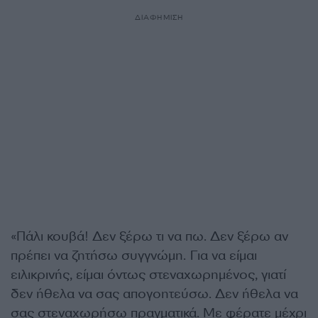
ΔΙΑΦΗΜΙΣΗ
«Πάλι κουβά! Δεν ξέρω τι να πω. Δεν ξέρω αν
πρέπει να ζητήσω συγγνώμη. Για να είμαι
ειλικρινής, είμαι όντως στεναχωρημένος, γιατί
δεν ήθελα να σας απογοητεύσω. Δεν ήθελα να
σας στεναχωρήσω πραγματικά. Με φέρατε μέχρι