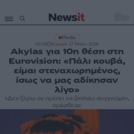
Μετάβαση
σε
o
27
περιεχόμενο
Media
03:09
Κυριακή 17 Μαΐου 2026
Akylas για 10η θέση στη
Eurovision: «Πάλι κουβά,
είμαι στεναχωρημένος,
ίσως να μας αδίκησαν
λίγο»
«Δεν ξέρω αν πρέπει να ζητήσω συγγνώμη»,
πρόσθεσε