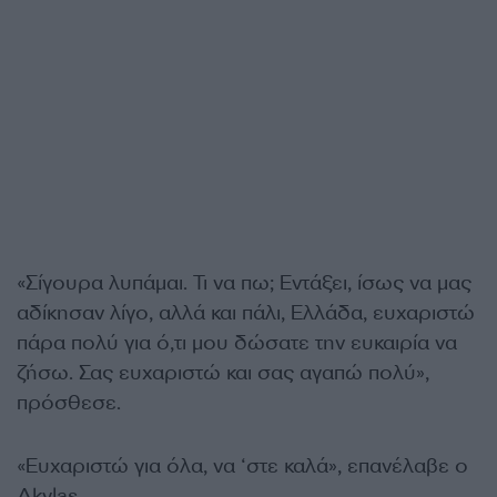
«Σίγουρα λυπάμαι. Τι να πω; Εντάξει, ίσως να μας
αδίκησαν λίγο, αλλά και πάλι, Ελλάδα, ευχαριστώ
πάρα πολύ για ό,τι μου δώσατε την ευκαιρία να
ζήσω. Σας ευχαριστώ και σας αγαπώ πολύ»,
πρόσθεσε.
«Ευχαριστώ για όλα, να ‘στε καλά», επανέλαβε ο
Akylas.