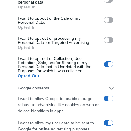
personal data.
grant or deny consent to Google and its third-party tags to
Opted In
use your data for below specified purposes in below Google
consent section.
I want to opt-out of the Sale of my
Personal Data.
Πιο δημοφιλή
Opted In
I want to opt-out of processing my
1
Marfin: Η 46χρονη πήρε προθεσμία για να
Personal Data for Targeted Advertising.
απολογηθεί την Τρίτη – «Είναι αθώα,
Opted In
συμμετείχε στη διαδήλωση όπως και
100.000 άτομα»
I want to opt-out of Collection, Use,
Retention, Sale, and/or Sharing of my
2
Σέρρες: Βίντεο ντοκουμέντο από το
Personal Data that Is Unrelated with the
τροχαίο με νεκρούς μητέρα και γιο – Ο
Purposes for which it was collected.
οδηγός του φορτηγού κατέγραψε τη
Opted Out
σύγκρουση
Google consents
3
Λένα Σαμαρά: Συγκίνηση στο μνημόσυνο
για τον έναν χρόνο από τον θάνατο της
I want to allow Google to enable storage
κόρης του Αντώνη Σαμαρά
related to advertising like cookies on web or
4
Γερμανία: Συνελήφθη 31χρονος για τρεις
device identifiers in apps.
ανθρωποκτονίες μελών της greek mafia
5
I want to allow my user data to be sent to
Έφυγε από τη ζωή η Χριστίνα Πιτουρά,
πρώην σύζυγος του Βασίλη Χιώτη
Google for online advertising purposes.