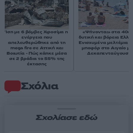
Ίση με 6 βόμβες Χιροσίμα η
«Ψήνονται» στα 40άρ
ενέργεια που
δυτική και βόρεια Ελλά
απελευθερώθηκε από τη
Ενισχυμένα μελτέμια έ
mega fire σε Αττική και
μποφόρ στο Αιγαίο μέ
Βοιωτία - Πώς κάηκε μέσα
Δεκαπενταύγουστ
σε 2 βράδια το 55% της
έκτασης
Σχόλια
Σχολίασε εδώ