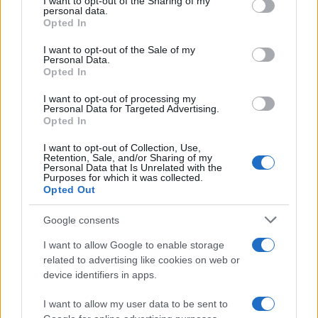
not limited to your visit or usage behaviour. You may click to
I want to opt-out of the Sharing of my
personal data.
grant or deny consent to Google and its third-party tags to
Opted In
use your data for below specified purposes in below Google
consent section.
I want to opt-out of the Sale of my
Personal Data.
Opted In
Πιο δημοφιλή
I want to opt-out of processing my
Personal Data for Targeted Advertising.
1
Τουρισμός για Όλους 2026: Σήμερα ανοίγει
Opted In
η πλατφόρμα – Ποια ΑΦΜ προηγούνται
στις αιτήσεις
I want to opt-out of Collection, Use,
Retention, Sale, and/or Sharing of my
2
Κυψέλη: Ο περίεργος ηλικιωμένος και το
Personal Data that Is Unrelated with the
Purposes for which it was collected.
ταξίδι στην Αράχωβα – Όσα ισχυρίστηκε ο
Opted Out
26χρονος για τον θάνατο της Βρετανίδας
3
Η φωτιά στη Δυτική Αττική, από την
Google consents
κορυφή του Κιθαιρώνα – Το εντυπωσιακό
timelapse βίντεο
I want to allow Google to enable storage
4
related to advertising like cookies on web or
Νέο κύμα ζέστης από το Σαββατοκύριακο
με 40άρια - Πολύ υψηλός κίνδυνος
device identifiers in apps.
πυρκαγιάς σε Αττική, Εύβοια, Λέσβο και
Χίο σήμερα
I want to allow my user data to be sent to