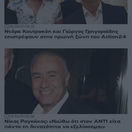
16:06
05.08.26
Ντόρα Κουτροκόη και Γιώργος Γρηγοριάδης
επιστρέφουν στην πρωινή ζώνη του Action24
08:51
05.08.26
Νίκος Ρογκάκος: «Νιώθω ότι στον ΑΝΤ1 είχα
πάντα τη δυνατότητα να εξελίσσομαι»