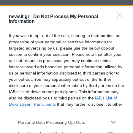
50 /50
newsit.gr -
Do Not Process My Personal
Information
If you wish to opt-out of the sale, sharing to third parties, or
processing of your personal or sensitive information for
2000 /2000
targeted advertising by us, please use the below opt-out
section to confirm your selection. Please note that after your
Υποβολή σχολίου
opt-out request is processed you may continue seeing
interest-based ads based on personal information utilized by
Όροι Χρήσης
. Το site προστατεύεται από reCAPTCHA, ισχύουν
us or personal information disclosed to third parties prior to
Πολιτική Απορρήτου
&
Όροι Χρήσης
της Google.
your opt-out. You may separately opt-out of the further
disclosure of your personal information by third parties on the
Media
IAB’s list of downstream participants. This information may
ΔΗΜΗΤΡΗΣ ΠΑΠΑΝΙΚΟΛΑΟΥ
also be disclosed by us to third parties on the
IAB’s List of
Downstream Participants
that may further disclose it to other
Share:
third parties.
Please note that this website/app uses one or more Google
Ακολουθήστε το Νewsit.gr στο
Google News
και
Personal Data Processing Opt Outs
ενημερωθείτε πρώτοι για όλη την ειδησεογραφία και τα
services and may gather and store information including but
τελευταία νέα
της ημέρας