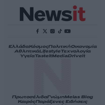
Ελλάδα
Κόσμος
Πολιτική
Οικονομία
Αθλητικά
Lifestyle
Τεχνολογία
Υγεία
Tasteit
Media
Driveit
Πρωτοσέλιδα
Γνώμη
Melas Blog
Καιρός
Παράξενες Ειδήσεις