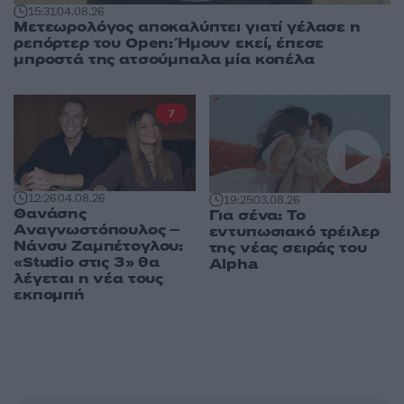
15:31
04.08.26
Μετεωρολόγος αποκαλύπτει γιατί γέλασε η
ρεπόρτερ του Open: Ήμουν εκεί, έπεσε
μπροστά της ατσούμπαλα μία κοπέλα
7
12:26
04.08.26
19:25
03.08.26
Θανάσης
Για σένα: Το
Αναγνωστόπουλος –
εντυπωσιακό τρέιλερ
Νάνσυ Ζαμπέτογλου:
της νέας σειράς του
«Studio στις 3» θα
Alpha
λέγεται η νέα τους
εκπομπή