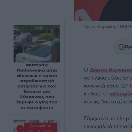
Δήμος Βερύκιος / NDP
Προ
Μυστράς:
Ο
Δήμος Βερύκιο
Παθολογικά αίτια
«δείχνει» η πρώτη
σε ηλικία μόλις 57
ιατροδικαστική
κανονικά χθες (27-
εκτίμηση για τον
θάνατο του
κηδεία. Ο
αδερφό
90χρονου, που
χωρίς δυστυχώς να
έκρυψε ο γιος του
σε καταψύκτη
Σύμφωνα με πληρο
εγκεφαλικό επεισό
Ανανεώθηκε
πριν 30 λεπτά