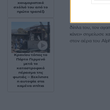
χιουμοριστικό
σχόλιό του από το
πρώτο τραπέζι
«Επειδή έχετε μείνε
Δήμος μας περνάει 
δίπλα του, τον αγαπ
κάνει» σημείωσε χα
στον αέρα του Alph
Κρανίου τόπος το
Πόρτο Γερμενό
μετά το
καταστροφικό
πέρασμα της
φωτιάς – Ξεκίνησε
η αυτοψία στα
καμένα σπίτια