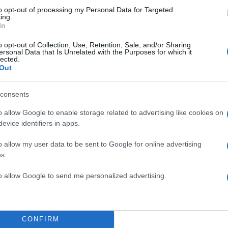
to opt-out of processing my Personal Data for Targeted
ing.
In
o opt-out of Collection, Use, Retention, Sale, and/or Sharing
ersonal Data that Is Unrelated with the Purposes for which it
lected.
Out
consents
o allow Google to enable storage related to advertising like cookies on
evice identifiers in apps.
o allow my user data to be sent to Google for online advertising
s.
to allow Google to send me personalized advertising.
CONFIRM