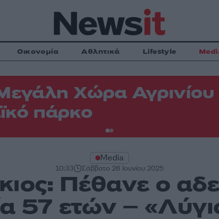
Οικονομία
Αθλητικά
Lifestyle
Medi
Μεγάλη Χώρα Αγρινίου -
ϊκό πάρκο
Media
10:33
Σάββατο 28 Ιουνίου 2025
ιος: Πέθανε ο αδ
ία 57 ετών – «Λύγι