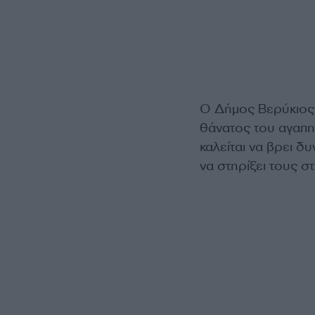
Ο Δήμος Βερύκιος 
θάνατος του αγαπη
καλείται να βρει δυ
να στηρίξει τους σ