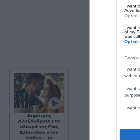
I want 
Advertis
Opted 
I want t
of my P
was col
Opted 
Google 
I want t
web or d
I want t
purpose
I want 
Δημήτρης
Αλεξάνδρου: Στο
πλευρό της Ρίας
Ελληνίδου στην
Κύθνο – Το