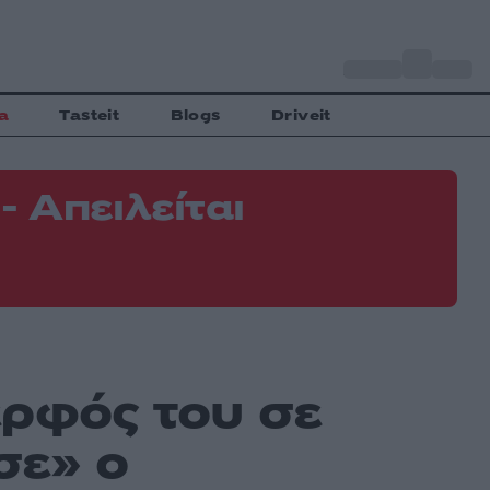
o
Αθήνα
33
C
a
Tasteit
Blogs
Driveit
 Απειλείται
Φ
Ε
ερφός του σε
σε» ο