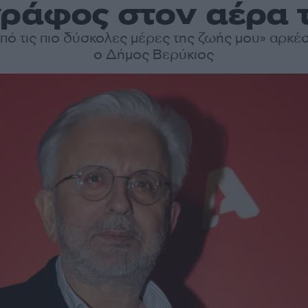
ράφος στον αέρα 
 από τις πιο δύσκολες μέρες της ζωής μου» αρκέσ
ο Δήμος Βερύκιος