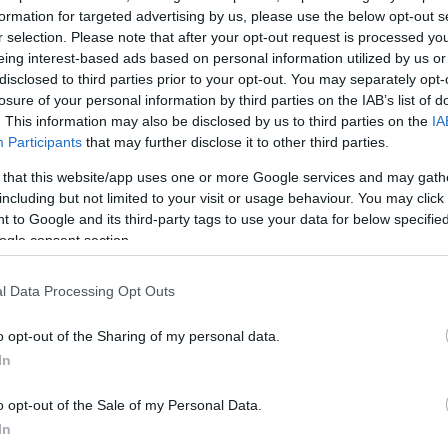
formation for targeted advertising by us, please use the below opt-out s
ή, έγινε η κηδεία του 57χρονου αδελφού.
r selection. Please note that after your opt-out request is processed y
eing interest-based ads based on personal information utilized by us or
 από τις πιο δύσκολες μέρες της ζωής μου» παραδέχ
disclosed to third parties prior to your opt-out. You may separately opt-
losure of your personal information by third parties on the IAB’s list of
μικρόφωνο στη σύνδεση με το στούντιο. Έντονα
. This information may also be disclosed by us to third parties on the
IA
ρησε χωρίς να μπει σε λεπτομέρειες. Η συντριβή τ
Participants
that may further disclose it to other third parties.
στις εκφράσεις και στον τόνο της φωνής του.
 that this website/app uses one or more Google services and may gath
including but not limited to your visit or usage behaviour. You may click 
ιλή πρόσθεσε: «Τώρα λίγο με σόκαρε έτσι όπως το εί
 to Google and its third-party tags to use your data for below specifi
ogle consent section.
α πάω να δω τι έγινε, γιατί».
l Data Processing Opt Outs
ΔΙΑΦΗΜΙΣΗ
o opt-out of the Sharing of my personal data.
In
o opt-out of the Sale of my Personal Data.
In