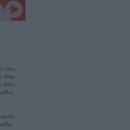
ύ του,
, πήγε
ε στην
μάδα,
υπέστη
ονάδα