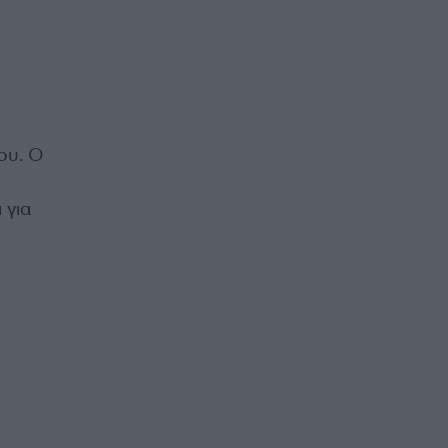
ου. Ο
 για