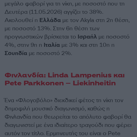
μεγάλο φαβορί για τη νίκη, με ποσοστό που τη
Δευτέρα (11.05.2026) αγγίζει το 38%.
Ακολουθεί η
Ελλάδα
με τον Akyla στη 2η θέση,
με ποσοστό 13%. Στην 6η θέση των
προγνωστικών βρίσκεται το
Ισραήλ
με ποσοστό
4%, στην 9η η
Ιταλία
με 3% και στη 10η η
Σουηδία
με ποσοστό 2%.
Φινλανδία: Linda Lampenius και
Pete Parkkonen – Liekinheitin
Ένα «Φλογοβόλο» διεκδικεί φέτος τη νίκη τον
δημοφιλή μουσικό διαγωνισμό, καθώς η
Φινλανδία που θεωρείται το απόλυτο φαβορί θα
διαγωνιστεί με ένα ιδιαίτερο τραγούδι που φέρει
αυτόν τον τίτλο. Ερμηνευτής του είναι ο Pete