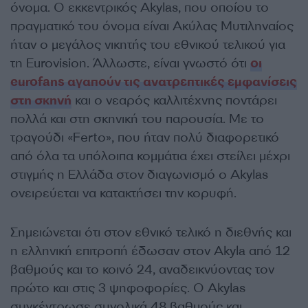
όνομα. Ο εκκεντρικός Akylas, που οποίου το
πραγματικό του όνομα είναι Ακύλας Μυτιληναίος
ήταν ο μεγάλος νικητής του εθνικού τελικού για
τη Eurovision. Άλλωστε, είναι γνωστό ότι
οι
eurofans αγαπούν τις ανατρεπτικές εμφανίσεις
στη σκηνή
και ο νεαρός καλλιτέχνης ποντάρει
πολλά και στη σκηνική του παρουσία. Με το
τραγούδι «Ferto», που ήταν πολύ διαφορετικό
από όλα τα υπόλοιπα κομμάτια έχει στείλει μέχρι
στιγμής η Ελλάδα στον διαγωνισμό ο Akylas
ονειρεύεται να κατακτήσει την κορυφή.
Σημειώνεται ότι στον εθνικό τελικό η διεθνής και
η ελληνική επιτροπή έδωσαν στον Akyla από 12
βαθμούς και το κοινό 24, αναδεικνύοντας τον
πρώτο και στις 3 ψηφοφορίες. Ο Αkylas
συγκέντρωσε συνολικά 48 βαθμούς και