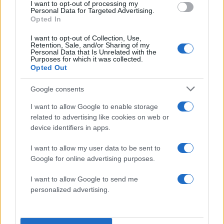
I want to opt-out of processing my
Personal Data for Targeted Advertising.
Opted In
I want to opt-out of Collection, Use,
Retention, Sale, and/or Sharing of my
Personal Data that Is Unrelated with the
Purposes for which it was collected.
Opted Out
Google consents
I want to allow Google to enable storage
O Akylas ελπίζει φέτος να το «ferei» / NDPPHOTO / ΠΕΤΡΟΣ
ΝΙΚΟΛΑΡΕΑΣ
related to advertising like cookies on web or
Ισραήλ: Noam Bettan – Michelle
device identifiers in apps.
I want to allow my user data to be sent to
Ένας νεαρός καλλιτέχνης, ο Noam Bettan,
Google for online advertising purposes.
εκπροσωπεί φέτος
το Ισραήλ, εξαιτίας του
I want to allow Google to send me
οποίου πολλές χώρες σαμποτάρουν τον
personalized advertising.
μουσικό διαγωνισμό της Eurovision
. Ο
ταλαντούχος τραγουδιστής θα εμφανιστεί στη