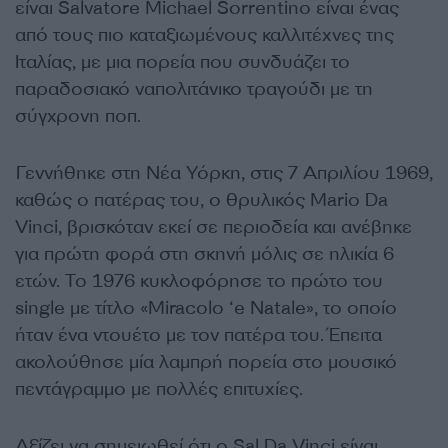
είναι Salvatore Michael Sorrentino είναι ένας
από τους πιο καταξιωμένους καλλιτέχνες της
Ιταλίας, με μια πορεία που συνδυάζει το
παραδοσιακό ναπολιτάνικο τραγούδι με τη
σύγχρονη ποπ.
Γεννήθηκε στη Νέα Υόρκη, στις 7 Απριλίου 1969,
καθώς ο πατέρας του, ο θρυλικός Mario Da
Vinci, βρισκόταν εκεί σε περιοδεία και ανέβηκε
για πρώτη φορά στη σκηνή μόλις σε ηλικία 6
ετών. Το 1976 κυκλοφόρησε το πρώτο του
single με τίτλο «Miracolo ‘e Natale», το οποίο
ήταν ένα ντουέτο με τον πατέρα του. Έπειτα
ακολούθησε μία λαμπρή πορεία στο μουσικό
πεντάγραμμο με πολλές επιτυχίες.
Αξίζει να σημειωθεί ότι ο Sal Da Vinci είναι