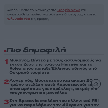
Ακολουθήστε το Νewsit.gr στο
Google News
και
ενημερωθείτε πρώτοι για όλη την ειδησεογραφία και τα
τελευταία νέα
της ημέρας
Πιο δημοφιλή
1
Μύκονος: Βίντεο με τους αστυνομικούς να
εντοπίζουν την τσάντα Hermès και το
Rolex όπου άρπαξε Έλληνας οδηγός από
Ουκρανό τουρίστα
2
Αυγερινός, Μουτσάτσου και ακόμη 20
πρώην στελέχη κατά Καρυστιανού: «Δεν
αποχωρήσαμε για καρέκλες», αιχμές για
«συγκεντρωτικό μοντέλο»
3
Στη Βρετανία στελέχη του ελληνικού FBI
για να παραλάβουν την 46χρονη για την