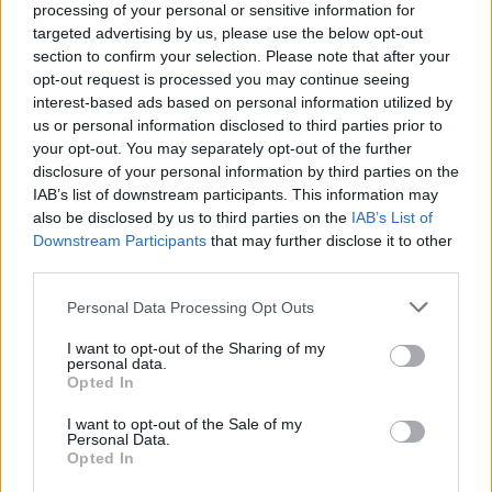
processing of your personal or sensitive information for
αγάπη για τη μουσική. Άλλωστε είναι
targeted advertising by us, please use the below opt-out
αυτοδημιούργητος μουσικός, ο οποίος
section to confirm your selection. Please note that after your
μεγάλωσε στις Σέρρες.
opt-out request is processed you may continue seeing
interest-based ads based on personal information utilized by
us or personal information disclosed to third parties prior to
Έχει σπούδασε σε μουσικό σχολείο της πόλης
your opt-out. You may separately opt-out of the further
του κι εκτός από σπουδές στο τραγούδι ο Akylas
disclosure of your personal information by third parties on the
IAB’s list of downstream participants. This information may
έχει παρακολουθήσει και θεατρικά εργαστήρια
also be disclosed by us to third parties on the
IAB’s List of
για να μπορέσει να δημιουργήσει πιο
Downstream Participants
that may further disclose it to other
ολοκληρωμένες εμφανίσεις. Κάποια στιγμή, ο
third parties.
Akylas άφησε στις Σέρρες για να κυνηγήσει το
Please note that this website/app uses one or more Google
Personal Data Processing Opt Outs
όνειρό του στην Αθήνα. Τότε κατάφερε να
services and may gather and store information including but
ξεχωρίσει κάνοντας κάποιες διασκευές
not limited to your visit or usage behaviour. You may click to
I want to opt-out of the Sharing of my
personal data.
grant or deny consent to Google and its third-party tags to
τραγουδιών, οι οποίες έγιναν viral στο TikTok.
Opted In
use your data for below specified purposes in below Google
consent section.
I want to opt-out of the Sale of my
Personal Data.
Opted In