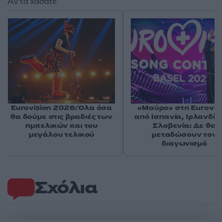
Αν τα χάσατε
Eurovision 2026: Όλα όσα
«Μαύρο» στη Eurovis
θα δούμε στις βραδιές των
από Ισπανία, Ιρλανδία
ημιτελικών και του
Σλοβενία: Δε θα
μεγάλου τελικού
μεταδώσουν τον
διαγωνισμό
Σχόλια