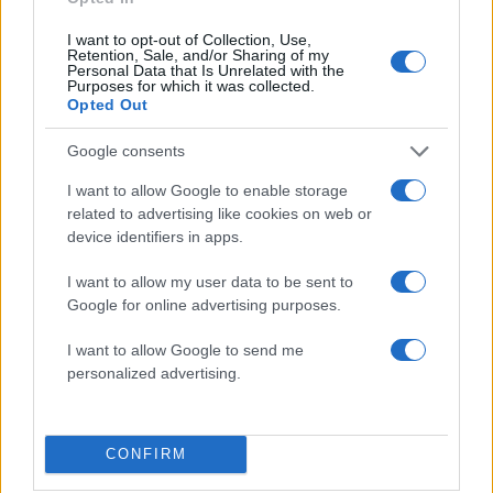
Media
EUROVISION
EUROVISION 2026
I want to opt-out of Collection, Use,
Retention, Sale, and/or Sharing of my
ΤΟΥΡΚΙΑ
Personal Data that Is Unrelated with the
Purposes for which it was collected.
Share:
Opted Out
Google consents
Ακολουθήστε το Νewsit.gr στο
Google News
και
ενημερωθείτε πρώτοι για όλη την ειδησεογραφία και τα
I want to allow Google to enable storage
τελευταία νέα
της ημέρας
related to advertising like cookies on web or
device identifiers in apps.
I want to allow my user data to be sent to
Google for online advertising purposes.
Πιο δημοφιλή
I want to allow Google to send me
personalized advertising.
1
Κωνσταντίνος Αργυρός και Αλεξάνδρα
Νίκα κάνουν διακοπές με πολυτελές γιοτ
με τα δύο παιδιά τους
CONFIRM
2
Η Άννα Βίσση ξετρελάθηκε με μπάντα που
έπαιζε Τσιτσάνη στο Φισκάρδο και τους