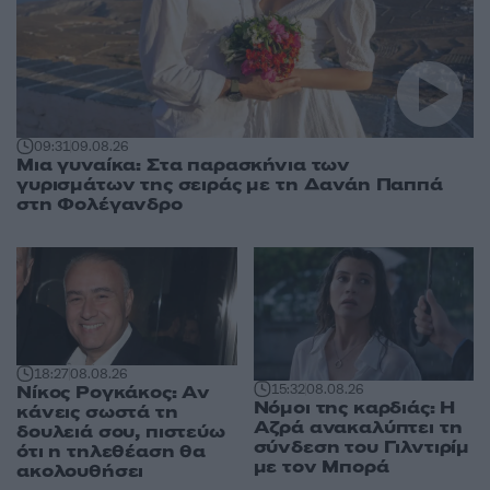
09:31
09.08.26
Μια γυναίκα: Στα παρασκήνια των
γυρισμάτων της σειράς με τη Δανάη Παππά
στη Φολέγανδρο
18:27
08.08.26
Νίκος Ρογκάκος: Αν
15:32
08.08.26
Νόμοι της καρδιάς: Η
κάνεις σωστά τη
Αζρά ανακαλύπτει τη
δουλειά σου, πιστεύω
σύνδεση του Γιλντιρίμ
ότι η τηλεθέαση θα
με τον Μπορά
ακολουθήσει