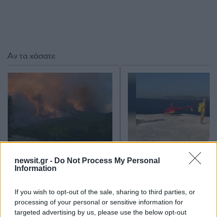
Αν τα χάσατε
Σε πορτοκαλί συναγερμό
Μετέτρεψαν το
newsit.gr -
Do Not Process My Personal
Information
για φωτιές η χώρα και τη
Σαρακήνικο της Μήλου
Δευτέρα: Στα 9 μποφόρ οι
ελικοδρόμιο – «Πάρκα
άνεμοι – Πάνω από 400
το ελικόπτερο τους γι
If you wish to opt-out of the sale, sharing to third parties, or
πυρκαγιές σε 10 ημέρες
κάνουν μπάνιο
processing of your personal or sensitive information for
targeted advertising by us, please use the below opt-out