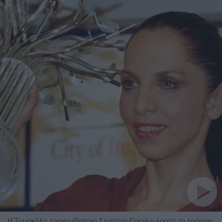
Η Τουρκάλα τραγουδίστρια Σερτάμπ Ερενέρ κρατά το τρόπαιο