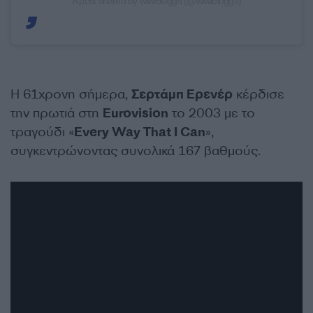
A post shared by wiwibloggs (@wiwibloggs)
Η 61χρονη σήμερα,
Σερτάμπ Ερενέρ
κέρδισε
την πρωτιά στη
Eurovision
το 2003 με το
τραγούδι «
Every Way That I Can
»,
συγκεντρώνοντας συνολικά 167 βαθμούς.