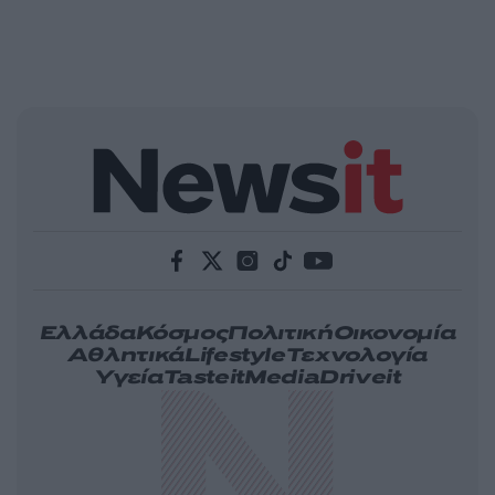
Ελλάδα
Κόσμος
Πολιτική
Οικονομία
Αθλητικά
Lifestyle
Τεχνολογία
Υγεία
Tasteit
Media
Driveit