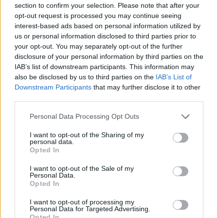
section to confirm your selection. Please note that after your
Σχόλια
opt-out request is processed you may continue seeing
interest-based ads based on personal information utilized by
us or personal information disclosed to third parties prior to
your opt-out. You may separately opt-out of the further
disclosure of your personal information by third parties on the
Σχολίασε εδώ
IAB’s list of downstream participants. This information may
also be disclosed by us to third parties on the
IAB’s List of
Downstream Participants
that may further disclose it to other
50 /50
third parties.
Please note that this website/app uses one or more Google
Personal Data Processing Opt Outs
services and may gather and store information including but
not limited to your visit or usage behaviour. You may click to
I want to opt-out of the Sharing of my
personal data.
grant or deny consent to Google and its third-party tags to
Opted In
2000 /2000
use your data for below specified purposes in below Google
consent section.
I want to opt-out of the Sale of my
Υποβολή σχολίου
Personal Data.
Opted In
Όροι Χρήσης
. Το site προστατεύεται από reCAPTCHA, ισχύουν
I want to opt-out of processing my
Πολιτική Απορρήτου
&
Όροι Χρήσης
της Google.
Personal Data for Targeted Advertising.
Opted In