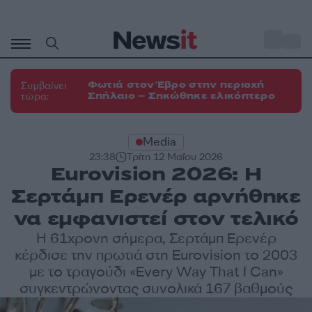
Μετάβαση
σε
o
33
περιεχόμενο
Φωτιά στον Έβρο στην περιοχή
Συμβαίνει
Σπήλαιο – Σηκώθηκε ελικόπτερο
τώρα:
Media
23:38
Τρίτη 12 Μαΐου 2026
Eurovision 2026: Η
Σερτάμπ Ερενέρ αρνήθηκε
να εμφανιστεί στον τελικό
Η 61χρονη σήμερα, Σερτάμπ Ερενέρ
κέρδισε την πρωτιά στη Eurovision το 2003
με το τραγούδι «Every Way That I Can»
συγκεντρώνοντας συνολικά 167 βαθμούς