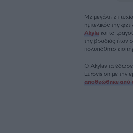
Με μεγάλη επιτυχί
ημιτελικός της φετ
Akyla
και το τραγο
της βραδιάς ήταν 
πολυπόθητο εισιτήρ
Ο Akylas τα έδωσε
Eurovision με την ε
αποθεώθηκε από 