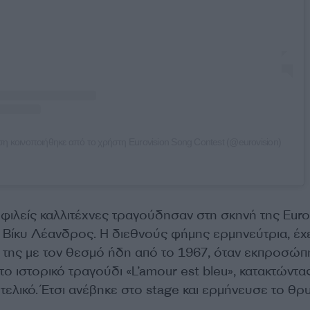
η κοινοποιήθηκε από το χρήστη Eurovision Song Contest (@eurovision)
ιλείς καλλιτέχνες τραγούδησαν στη σκηνή της Eurov
η Βίκυ Λέανδρος. Η διεθνούς φήμης ερμηνεύτρια, έχε
 της με τον θεσμό ήδη από το 1967, όταν εκπροσώπ
 ιστορικό τραγούδι «L’amour est bleu», κατακτώντας
τελικό. Έτσι ανέβηκε στο stage και ερμήνευσε το θρ