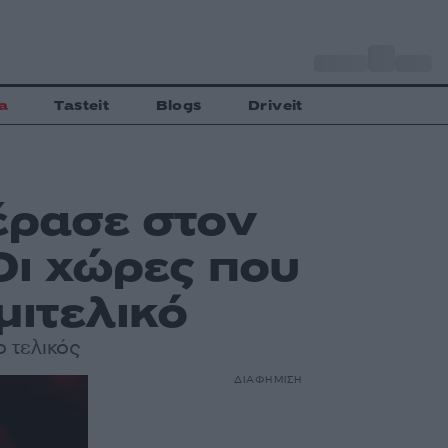
o
Αθήνα
30
C
a
Tasteit
Blogs
Driveit
έρασε στον
 Oι χώρες που
μιτελικό
ο τελικός
ΔΙΑΦΗΜΙΣΗ