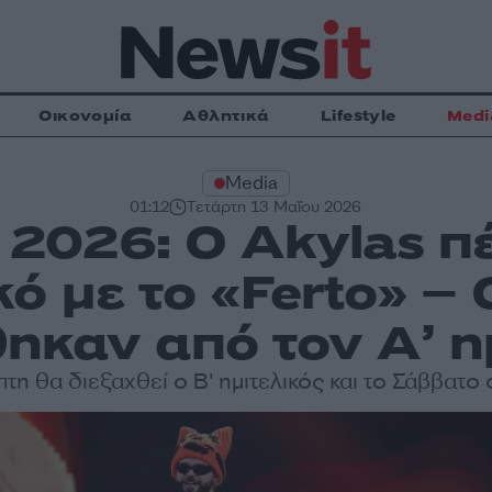
Οικονομία
Αθλητικά
Lifestyle
Medi
Media
01:12
Τετάρτη 13 Μαΐου 2026
n 2026: Ο Akylas π
ό με το «Ferto» –
ηκαν από τον Α’ η
τη θα διεξαχθεί ο Β' ημιτελικός και το Σάββατο 