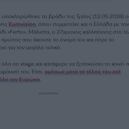
α ολοκληρώθηκε το βράδυ της Τρίτης (12.05.2026) ο
ινής
Eurovision
, όπου συμμετείχε και η Ελλάδα με τον
ύδι «Ferto». Μάλιστα, ο 27χρονος καλλιτέχνης στο τ
ο πρώτος που άκουσε το όνομά του και πήρε το
ιο για τον μεγάλο τελικό.
 όλα on stage και κατάφερε να ξεσηκώσει το κοινό τ
μφάνισή του. Έτσι,
αμέσως μετά το τέλος του act
όλη την Ευρώπη
.
ΔΙΑΦΗΜΙΣΗ