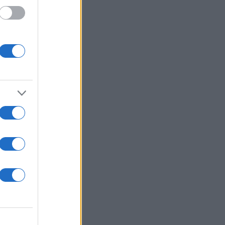
ε
ται