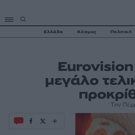
Μετάβαση
σε
περιεχόμενο
Ελλάδα
Κόσμος
Πολιτική
Eurovisio
μεγάλο τελικ
προκρίθ
Tην Πέμπ