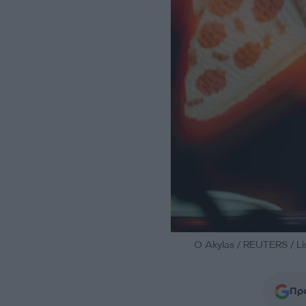
O Akylas / REUTERS / L
Προ