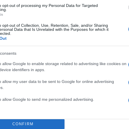
to opt-out of processing my Personal Data for Targeted
ing.
In
o opt-out of Collection, Use, Retention, Sale, and/or Sharing
ersonal Data that Is Unrelated with the Purposes for which it
lected.
Out
consents
o allow Google to enable storage related to advertising like cookies on
evice identifiers in apps.
ολιαστές του διαγωνισμού υποδέχτηκαν το κοινό και
o allow my user data to be sent to Google for online advertising
μέρες να είναι αφιερωμένες στη Μαρινέλλα, που είχ
s.
ώρα μας στη Eurovision στο παρελθόν και δε βρίσκε
to allow Google to send me personalized advertising.
CONFIRM