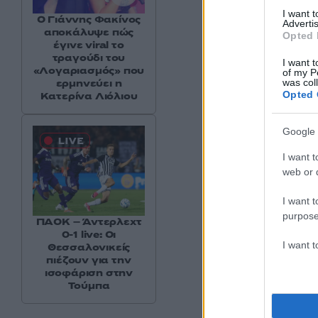
I want 
Ο Γιάννης Φακίνος
Advertis
αποκάλυψε πώς
Opted 
Δείτε αυτή τη
έγινε viral το
τραγούδι του
I want t
«Λογαριασμός» που
of my P
was col
ερμηνεύει η
Opted 
Κατερίνα Λιόλιου
Google 
I want t
web or d
I want t
purpose
ΠΑΟΚ – Άντερλεχτ
0-1 live: Οι
I want 
Θεσσαλονικείς
Η δη
πιέζουν για την
ισοφάριση στην
Τούμπα