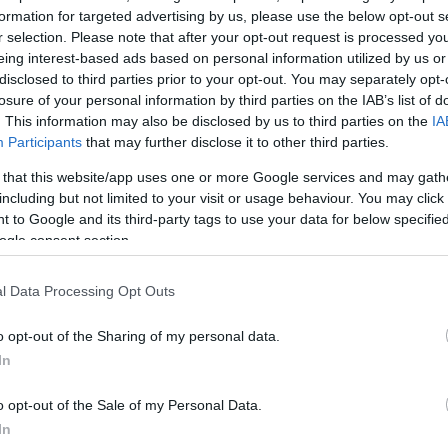
, αλλά ήθελα πολύ να είμαι εδώ. Χρειάστηκε να α
formation for targeted advertising by us, please use the below opt-out s
ιότι έπρεπε να προσέχω, όμως ήθελα να έρθω να σ
r selection. Please note that after your opt-out request is processed y
eing interest-based ads based on personal information utilized by us or
πολύ».
disclosed to third parties prior to your opt-out. You may separately opt-
losure of your personal information by third parties on the IAB’s list of
. This information may also be disclosed by us to third parties on the
IA
Participants
that may further disclose it to other third parties.
 that this website/app uses one or more Google services and may gath
including but not limited to your visit or usage behaviour. You may click 
 to Google and its third-party tags to use your data for below specifi
ogle consent section.
l Data Processing Opt Outs
o opt-out of the Sharing of my personal data.
In
o opt-out of the Sale of my Personal Data.
In