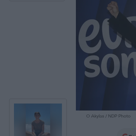
Ο Akylas / NDP Photo