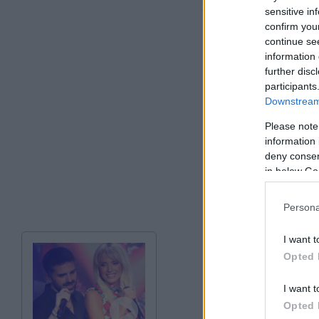
Σήμερα πονάω λίγο
sensitive in
κάποια πράγματα δ
confirm you
continue se
και σας ευχαριστώ 
information 
further disc
participants
Downstream 
Please note
information 
deny consent
in below Go
Persona
I want t
Opted 
I want t
Opted 