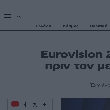
Μετάβαση
σε
περιεχόμενο
Ελλάδα
Κόσμος
Πολιτική
Eurovision
πριν τον μ
«Έχω ένα