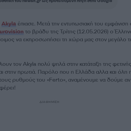
σθήκη του newsit.gr ως προτεινόμενη πηγή στην Google
υ
Akyla
έπιασε. Μετά την εντυπωσιακή του εμφάνιση 
urovision
το βράδυ της Τρίτης (12.05.2026) ο Έλλην
έτοιμος να εκπροσωπήσει τη χώρα μας στον μεγάλο τ
λουν τον Akyla πολύ ψηλά στην κατάταξη της φετινή
 και στην πρωτιά. Παρόλο που η Ελλάδα αλλα και όλη 
ους ρυθμούς του «Ferto», αναμένουμε να δούμε αν
φέρει!
ΔΙΑΦΗΜΙΣΗ