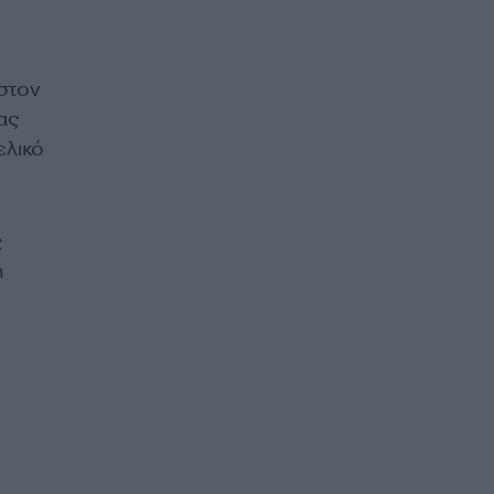
στον
ας
ελικό
ς
η