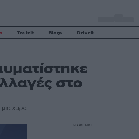
o
Αθήνα
31
C
a
Tasteit
Blogs
Driveit
αυματίστηκε
αλλαγές στο
 μια χαρά
ΔΙΑΦΗΜΙΣΗ