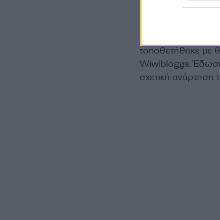
«Όταν ο Ακύλας τη
θλάση στην πλάτη τ
τραγουδιστής του 
τοποθετήθηκε με θ
Wiwibloggs. Έδωσε 
σχετική ανάρτηση 