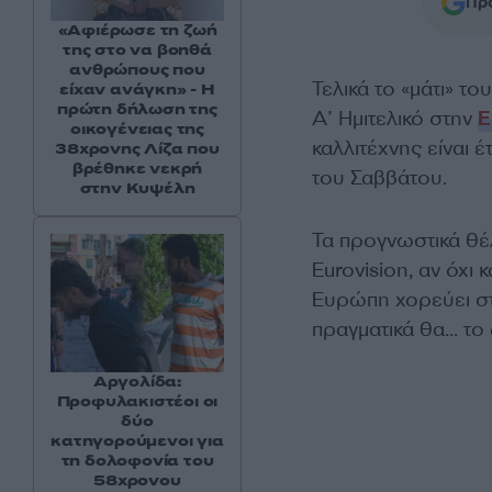
Προ
«Αφιέρωσε τη ζωή
της στο να βοηθά
ανθρώπους που
Τελικά το «μάτι» το
είχαν ανάγκη» - Η
πρώτη δήλωση της
Α’ Ημιτελικό στην
E
οικογένειας της
καλλιτέχνης είναι 
38χρονης Λίζα που
βρέθηκε νεκρή
του Σαββάτου.
στην Κυψέλη
Τα προγνωστικά θέ
Eurovision, αν όχι
Ευρώπη χορεύει στ
πραγματικά θα… το 
Αργολίδα:
Προφυλακιστέοι οι
δύο
κατηγορούμενοι για
τη δολοφονία του
58χρονου