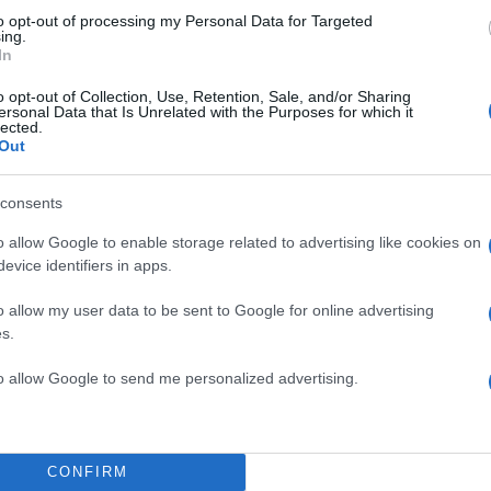
to opt-out of processing my Personal Data for Targeted
ing.
In
 δημοσίευση στο Instagram.
o opt-out of Collection, Use, Retention, Sale, and/or Sharing
ersonal Data that Is Unrelated with the Purposes for which it
lected.
Out
consents
o allow Google to enable storage related to advertising like cookies on
evice identifiers in apps.
o allow my user data to be sent to Google for online advertising
s.
to allow Google to send me personalized advertising.
μοσίευση κοινοποιήθηκε από το χρήστη wiwibloggs (@wiwibloggs)
CONFIRM