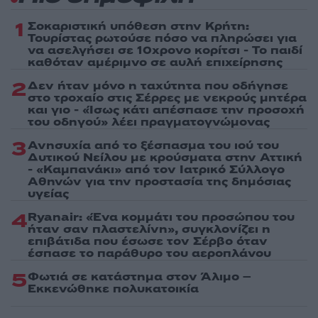
1
Σοκαριστική υπόθεση στην Κρήτη:
Τουρίστας ρωτούσε πόσο να πληρώσει για
να ασελγήσει σε 10χρονο κορίτσι - Το παιδί
καθόταν αμέριμνο σε αυλή επιχείρησης
2
Δεν ήταν μόνο η ταχύτητα που οδήγησε
στο τροχαίο στις Σέρρες με νεκρούς μητέρα
και γιο - «Ίσως κάτι απέσπασε την προσοχή
του οδηγού» λέει πραγματογνώμονας
3
Ανησυχία από το ξέσπασμα του ιού του
Δυτικού Νείλου με κρούσματα στην Αττική
- «Καμπανάκι» από τον Ιατρικό Σύλλογο
Αθηνών για την προστασία της δημόσιας
υγείας
4
Ryanair: «Ένα κομμάτι του προσώπου του
ήταν σαν πλαστελίνη», συγκλονίζει η
επιβάτιδα που έσωσε τον Σέρβο όταν
έσπασε το παράθυρο του αεροπλάνου
5
Φωτιά σε κατάστημα στον Άλιμο –
Εκκενώθηκε πολυκατοικία