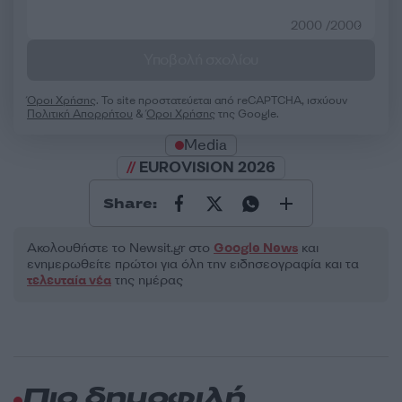
2000 /2000
Υποβολή σχολίου
Όροι Χρήσης
. Το site προστατεύεται από reCAPTCHA, ισχύουν
Πολιτική Απορρήτου
&
Όροι Χρήσης
της Google.
Media
EUROVISION 2026
Share:
Ακολουθήστε το Νewsit.gr στο
Google News
και
ενημερωθείτε πρώτοι για όλη την ειδησεογραφία και τα
τελευταία νέα
της ημέρας
Πιο δημοφιλή