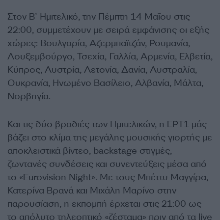
Στον Β’ Ημιτελικό, την Πέμπτη 14 Μαΐου στις
22:00, συμμετέχουν με σειρά εμφάνισης οι εξής
χώρες: Βουλγαρία, Αζερμπαϊτζάν, Ρουμανία,
Λουξεμβούργο, Τσεχία, Γαλλία, Αρμενία, Ελβετία,
Κύπρος, Αυστρία, Λετονία, Δανία, Αυστραλία,
Ουκρανία, Ηνωμένο Βασίλειο, Αλβανία, Μάλτα,
Νορβηγία.
Και τις δύο βραδιές των Ημιτελικών, η ΕΡΤ1 μάς
βάζει στο κλίμα της μεγάλης μουσικής γιορτής με
αποκλειστικά βίντεο, backstage στιγμές,
ζωντανές συνδέσεις και συνεντεύξεις μέσα από
το «Eurovision Night». Με τους Μπέττυ Μαγγίρα,
Κατερίνα Βρανά και Μιχάλη Μαρίνο στην
παρουσίαση, η εκπομπή έρχεται στις 21:00 ως
το απόλυτο τηλεοπτικό «ζέσταμα» πριν από τα live