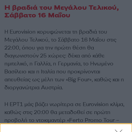
Η βραδιά του Μεγάλου Τελικού,
Σάββατο 16 Μαΐου
Η Eurovision κορυφώνεται τη βραδιά του
Μεγάλου Τελικού, το Σάββατο 16 Μαΐου στις
22:00, όπου για την πρώτη θέση θα
διαγωνιστούν 25 χώρες: δέκα από κάθε
ημιτελικό, η Γαλλία, η Γερμανία, το Ηνωμένο
Βασίλειο και η Ιταλία που προκρίνονται
απευθείας ως μέλη των «Big Four», καθώς και η
διοργανώτρια Αυστρία.
Η ΕΡΤ1 μάς βάζει νωρίτερα σε Eurovision κλίμα,
καθώς στις 20:00 θα μεταδοθεί σε πρώτη
προβολή το ντοκιμαντέρ «Ferto Promo Tour –
The Movie», που ακολουθεί τον Akyla στο