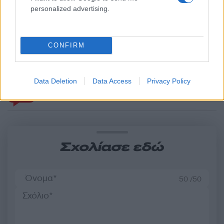
personalized advertising.
Καιρός «hot – dry – windy»
Σε 57χρονη αγνοούμ
τις επόμενες 48 ώρες:
από την Κυψέλη ανήκε
Αυξημένος ο κίνδυνος
σορός που βρέθηκε σ
φωτιάς, συναγερμός σε 6
Λυκαβηττό - Από πτώσ
CONFIRM
περιφέρειες
θάνατός της
Data Deletion
Data Access
Privacy Policy
Σχόλια
Σχολίασε εδώ
50 /50