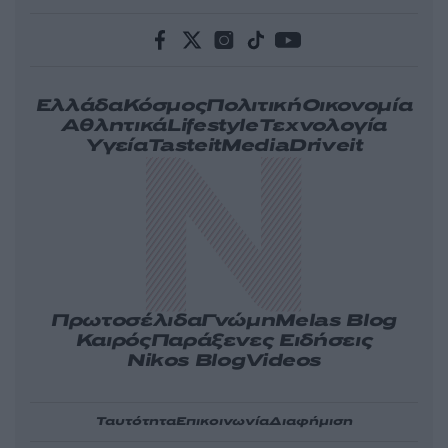
Ελλάδα
Κόσμος
Πολιτική
Οικονομία
Αθλητικά
Lifestyle
Τεχνολογία
Υγεία
Tasteit
Media
Driveit
Πρωτοσέλιδα
Γνώμη
Melas Blog
Καιρός
Παράξενες Ειδήσεις
Nikos Blog
Videos
Ταυτότητα
Επικοινωνία
Διαφήμιση