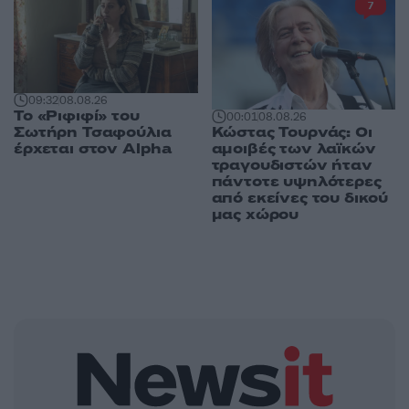
7
09:32
08.08.26
Το «Ριφιφί» του
00:01
08.08.26
Κώστας Τουρνάς: Οι
Σωτήρη Τσαφούλια
αμοιβές των λαϊκών
έρχεται στον Alpha
τραγουδιστών ήταν
πάντοτε υψηλότερες
από εκείνες του δικού
μας χώρου