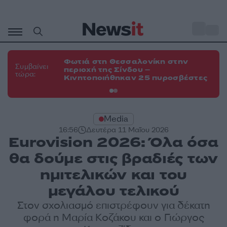
Μετάβαση
σε
o
35
περιεχόμενο
Φωτιά στη Θεσσαλονίκη στην
Φω
Συμβαίνει
περιοχή της Σίνδου –
Ευ
τώρα:
Κινητοποιήθηκαν 25 πυροσβέστες
τη
Media
16:56
Δευτέρα 11 Μαΐου 2026
Eurovision 2026: Όλα όσα
θα δούμε στις βραδιές των
ημιτελικών και του
μεγάλου τελικού
Στον σχολιασμό επιστρέφουν για δέκατη
φορά η Μαρία Κοζάκου και ο Γιώργος