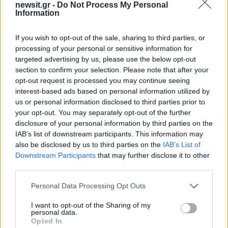
newsit.gr -
Do Not Process My Personal
ευρωπαϊκό ταξίδι της φετινής ελληνικής
Information
συμμετοχής, από τη σκηνή του ελληνικού τελικού
μέχρι τη σκηνή της Βιέννης.
If you wish to opt-out of the sale, sharing to third parties, or
processing of your personal or sensitive information for
targeted advertising by us, please use the below opt-out
Στις 21:00, ο Μιχάλης Μαρίνος και το «Eurovision
section to confirm your selection. Please note that after your
Night», με ξεχωριστούς καλεσμένους και
opt-out request is processed you may continue seeing
απευθείας συνδέσεις με τη Μαρία Κοζάκου, τον
interest-based ads based on personal information utilized by
us or personal information disclosed to third parties prior to
Γιώργο Καπουτζίδη, την Κατερίνα Βρανά, την
your opt-out. You may separately opt-out of the further
Κέλλυ Βρανάκη και τον Θάνο Παπαχάμο από τη
disclosure of your personal information by third parties on the
Βιέννη, θα μας μεταφέρουν την ατμόσφαιρα της
IAB’s list of downstream participants. This information may
μεγάλης βραδιάς από το Wiener Stadthalle, ενώ
also be disclosed by us to third parties on the
IAB’s List of
Downstream Participants
that may further disclose it to other
θα επιστρέψουν στη 01:30 με όλο το
third parties.
παρασκήνιο του Τελικού και τον σχολιασμό των
Please note that this website/app uses one or more Google
αποτελεσμάτων.
Personal Data Processing Opt Outs
services and may gather and store information including but
not limited to your visit or usage behaviour. You may click to
I want to opt-out of the Sharing of my
ΔΙΑΦΗΜΙΣΗ
personal data.
grant or deny consent to Google and its third-party tags to
Opted In
use your data for below specified purposes in below Google