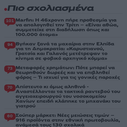
Πιο σχολιασμένα
Marfin: Η 46χρονη πήρε προθεσμία για
101
να απολογηθεί την Τρίτη – «Είναι αθώα,
συμμετείχε στη διαδήλωση όπως και
100.000 άτομα»
Βγήκαν ξανά τα μαχαίρια στην Ελπίδα
94
για τη Δημοκρατία: «Καρυστιανού,
Γρατσία και Γαλανός μετέτρεψαν το
κίνημα σε φοβικό αρχηγικό κόμμα»
Μεταφορές χρημάτων: Πότε μπορεί να
73
θεωρηθούν δωρεές και να επιβληθεί
φόρος – Τι ισχυεί για τις γονικές παροχές
Απίστευτο κι όμως αληθινό -
70
Aναστέλλονται τα τακτικά ραντεβού του
αγγειοχειρουργού του νοσοκομείου
Χανίων επειδή κλάπηκε το μηχανάκι του
γιατρού
Σούπερ μάρκετ: Νέες μειώσεις τιμών –
60
916 προϊόντα στην εθνική πρωτοβουλία,
ανάμεσά τους 130 σχολικά