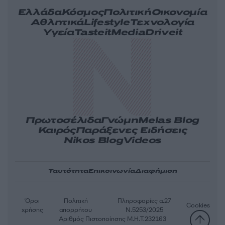
Ελλάδα
Κόσμος
Πολιτική
Οικονομία
Αθλητικά
Lifestyle
Τεχνολογία
Υγεία
Tasteit
Media
Driveit
Πρωτοσέλιδα
Γνώμη
Melas Blog
Καιρός
Παράξενες Ειδήσεις
Nikos Blog
Videos
Ταυτότητα
Επικοινωνία
Διαφήμιση
Όροι
Πολιτική
Πληροφορίες α.27
Cookies
χρήσης
απορρήτου
Ν.5253/2025
Αριθμός Πιστοποίησης Μ.Η.Τ.232163