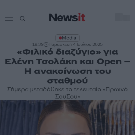
Μετάβαση
σε
o
27
περιεχόμενο
Media
16:39
Παρασκευή 4 Ιουλίου 2025
«Φιλικό διαζύγιο» για
Ελένη Τσολάκη και Open –
Η ανακοίνωση του
σταθμού
Σήμερα μεταδόθηκε το τελευταίο «Πρωινό
ΣουΣου»