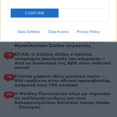
Πιο σχολιασμένα
CONFIRM
Στην Κρήτη ο Κυριάκος Μητσοτάκης,
113
συνεχίζει τις ολιγοήμερες διακοπές του –
Πού βρέθηκε το Σάββατο
Data Deletion
Data Access
Privacy Policy
Το οικονομικό πρόγραμμα της ΕΛΑΣ που
90
θα παρουσιάσει ο Αλέξης Τσίπρας στη
Θεσσαλονίκη: Σχέδιο τετραετίας
ΕΛΑΣ: Ο Αλέξης Δέδες ο πρώτος
79
υποψήφιος βουλευτής του κόμματος –
Από τα διοικητικά της ΑΕΚ στην πολιτική
σκηνή
Σούπερ μάρκετ: Νέες μειώσεις τιμών –
78
916 προϊόντα στην εθνική πρωτοβουλία,
ανάμεσά τους 130 σχολικά
Ο Φειδίας Παναγιώτου πήγε με σορτσάκι
69
σε εκδήλωση μνήμης για τους
δολοφονημένους Κύπριους ήρωες Ισαάκ
– Σολωμού