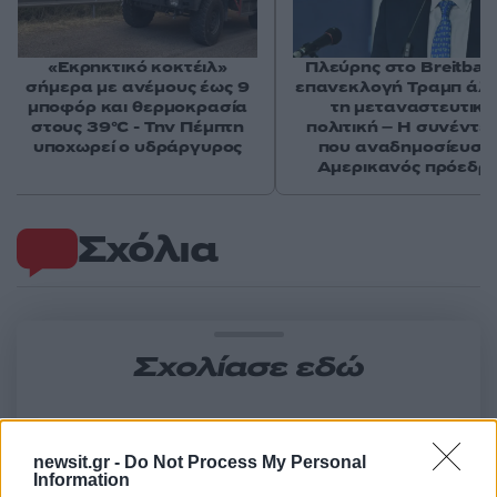
«Εκρηκτικό κοκτέιλ»
Πλεύρης στο Breitbart
σήμερα με ανέμους έως 9
επανεκλογή Τραμπ άλ
μποφόρ και θερμοκρασία
τη μεταναστευτική
στους 39°C - Την Πέμπτη
πολιτική – Η συνέντε
υποχωρεί ο υδράργυρος
που αναδημοσίευσε
Αμερικανός πρόεδρ
Σχόλια
Σχολίασε εδώ
50 /50
newsit.gr -
Do Not Process My Personal
Information