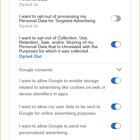
Opted In
Πιο δημοφιλή
I want to opt-out of processing my
Personal Data for Targeted Advertising.
1
Μετέτρεψαν το Σαρακήνικο της Μήλου σε
Opted In
ελικοδρόμιο – «Πάρκαραν» το ελικόπτερο
τους για να κάνουν μπάνιο
I want to opt-out of Collection, Use,
Retention, Sale, and/or Sharing of my
2
Γιάννης Παπαμιχαήλ: «Η απαγόρευση
Personal Data that Is Unrelated with the
αφορά στη χρήση της εικόνας και της
Purposes for which it was collected.
φωνής της Αλίκης Βουγιουκλάκη μέσω AI»
Opted Out
3
Μπρίτνεϊ Σπίαρς: Έκανε αποτυχημένο
μπότοξ και ανέβασε στο Instagram την
Google consents
εμπειρία της
I want to allow Google to enable storage
4
Πάρος: «Αν ήταν κάποιος πάνω από την
related to advertising like cookies on web or
πισίνα, δε θα είχα θρηνήσει το παιδί μου» –
device identifiers in apps.
Η σπαρακτική περιγραφή του πατέρα και
τα κενά στους ισχυρισμούς του ιδιοκτήτη
του beach bar
I want to allow my user data to be sent to
Google for online advertising purposes.
5
Εκρηκτικό κοκτέιλ με 40άρια και 8 μποφόρ
- Σε συναγερμό η χώρα για φωτιές,
I want to allow Google to send me
ενισχύονται οι άνεμοι τις επόμενες ημέρες
personalized advertising.