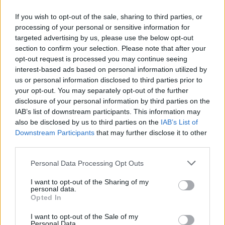
If you wish to opt-out of the sale, sharing to third parties, or
processing of your personal or sensitive information for
2000 /2000
targeted advertising by us, please use the below opt-out
section to confirm your selection. Please note that after your
Υποβολή σχολίου
opt-out request is processed you may continue seeing
interest-based ads based on personal information utilized by
Όροι Χρήσης
. Το site προστατεύεται από reCAPTCHA, ισχύουν
us or personal information disclosed to third parties prior to
Πολιτική Απορρήτου
&
Όροι Χρήσης
της Google.
your opt-out. You may separately opt-out of the further
Media
disclosure of your personal information by third parties on the
OPEN
ΕΛΕΝΗ ΤΣΟΛΑΚΗ
IAB’s list of downstream participants. This information may
also be disclosed by us to third parties on the
IAB’s List of
Share:
Downstream Participants
that may further disclose it to other
third parties.
Ακολουθήστε το Νewsit.gr στο
Google News
και
Please note that this website/app uses one or more Google
Personal Data Processing Opt Outs
ενημερωθείτε πρώτοι για όλη την ειδησεογραφία και τα
services and may gather and store information including but
τελευταία νέα
της ημέρας
not limited to your visit or usage behaviour. You may click to
I want to opt-out of the Sharing of my
personal data.
grant or deny consent to Google and its third-party tags to
Opted In
use your data for below specified purposes in below Google
consent section.
I want to opt-out of the Sale of my
Personal Data.