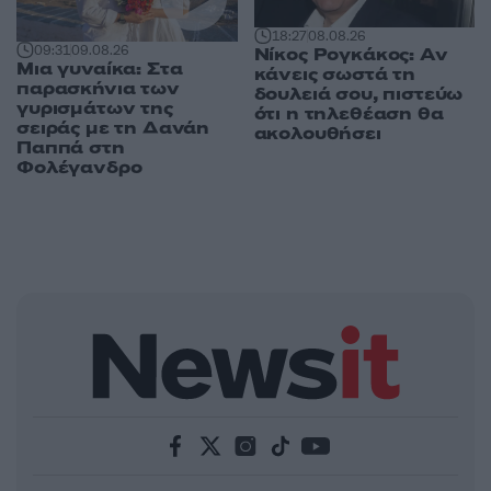
18:27
08.08.26
09:31
09.08.26
Νίκος Ρογκάκος: Αν
Μια γυναίκα: Στα
κάνεις σωστά τη
παρασκήνια των
δουλειά σου, πιστεύω
γυρισμάτων της
ότι η τηλεθέαση θα
σειράς με τη Δανάη
ακολουθήσει
Παππά στη
Φολέγανδρο