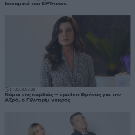
δυναμικό του ΕΡΤnews
14:31
09.08.26
Νόμοι της καρδιάς – spoiler: Θρήνος για την
Αζρά, ο Γιλντιρίμ νεκρός